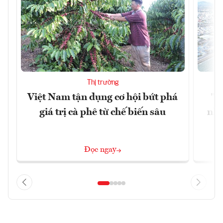
Thị trường
Việt Nam tận dụng cơ hội bứt phá
"H
giá trị cà phê từ chế biến sâu
nhì
Đọc ngay