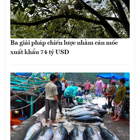
Ba giải pháp chiến lược nhằm cán mốc
xuất khẩu 74 tỷ USD