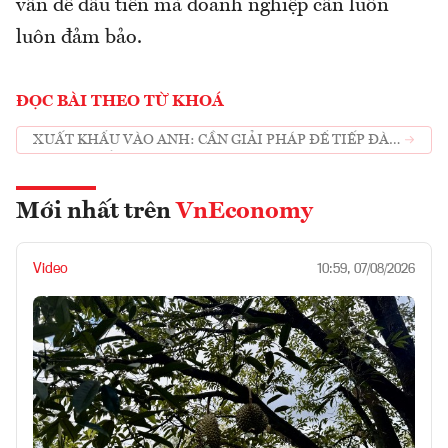
vấn đề đầu tiên mà doanh nghiệp cần luôn
luôn đảm bảo.
ĐỌC BÀI THEO TỪ KHOÁ
XUẤT KHẨU VÀO ANH: CẦN GIẢI PHÁP ĐỂ TIẾP ĐÀ
TĂNG TRƯỞNG
Mới nhất trên
VnEconomy
Video
10:59, 07/08/2026