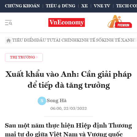
CHỨNG KHOÁN
TIÊU & DÙNG
XE
VNE TV
TECH CO
TIÊU ĐIỂM
ĐẦU TƯ
TÀI CHÍNH
KINH TẾ SỐ
KINH TẾ XANH
THỊ TRƯỜNG
Xuất khẩu vào Anh: Cần giải pháp
để tiếp đà tăng trưởng
Song Hà
S
06:00, 22/03/2022
Sau một năm thực hiện Hiệp định Thương
mại tự do giữa Việt Nam và Vương quốc