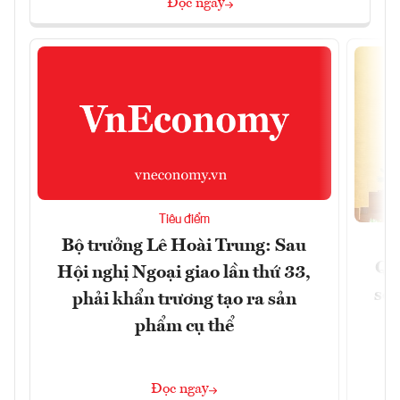
Đọc ngay
Tiêu điểm
Bộ trưởng Lê Hoài Trung: Sau
Qu
Hội nghị Ngoại giao lần thứ 33,
soá
phải khẩn trương tạo ra sản
phẩm cụ thể
Đọc ngay