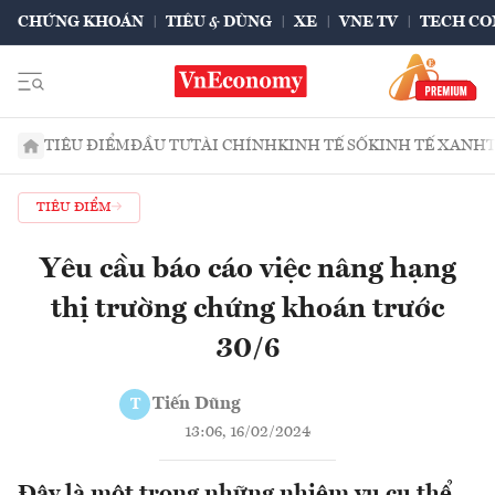
CHỨNG KHOÁN
TIÊU & DÙNG
XE
VNE TV
TECH CO
TIÊU ĐIỂM
ĐẦU TƯ
TÀI CHÍNH
KINH TẾ SỐ
KINH TẾ XANH
TIÊU ĐIỂM
Yêu cầu báo cáo việc nâng hạng
thị trường chứng khoán trước
30/6
Tiến Dũng
T
13:06, 16/02/2024
Đây là một trong những nhiệm vụ cụ thể