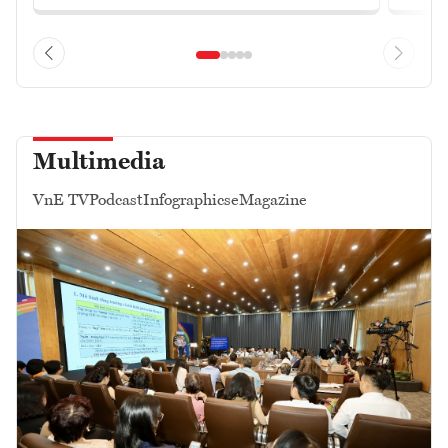
Multimedia
VnE TV
Podcast
Infographics
eMagazine