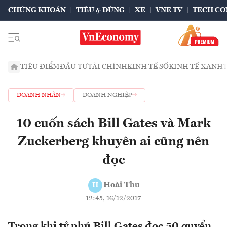
CHỨNG KHOÁN
TIÊU & DÙNG
XE
VNE TV
TECH CO
TIÊU ĐIỂM
ĐẦU TƯ
TÀI CHÍNH
KINH TẾ SỐ
KINH TẾ XANH
DOANH NHÂN
DOANH NGHIỆP
10 cuốn sách Bill Gates và Mark
Zuckerberg khuyên ai cũng nên
đọc
Hoài Thu
H
12:45, 16/12/2017
Trong khi tỷ phú Bill Gates đọc 50 quyển