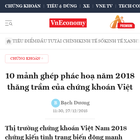
CHỨNG KHOÁN
TIÊU & DÙNG
XE
VNE TV
TECH CO
TIÊU ĐIỂM
ĐẦU TƯ
TÀI CHÍNH
KINH TẾ SỐ
KINH TẾ XANH
CHỨNG KHOÁN
10 mảnh ghép phác hoạ năm 2018
thăng trầm của chứng khoán Việt
Bạch Dương
B
11:30, 27/12/2018
Thị trường chứng khoán Việt Nam 2018
chứng kiến tình trạng biến động mạnh