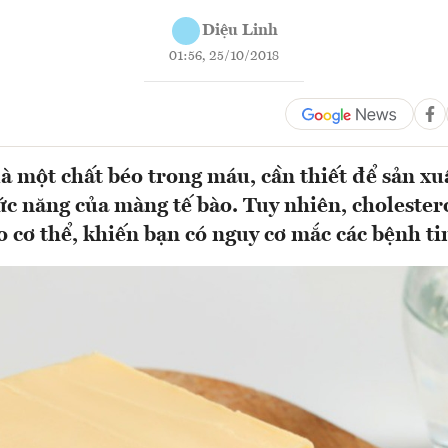
Diệu Linh
01:56, 25/10/2018
là một chất béo trong máu, cần thiết để sản x
hức năng của màng tế bào. Tuy nhiên, cholestero
o cơ thể, khiến bạn có nguy cơ mắc các bệnh t