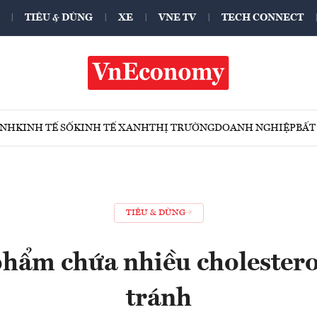
TIÊU & DÙNG
XE
VNE TV
TECH CONNECT
ÍNH
KINH TẾ SỐ
KINH TẾ XANH
THỊ TRƯỜNG
DOANH NGHIỆP
BẤT
TIÊU & DÙNG
phẩm chứa nhiều cholestero
tránh