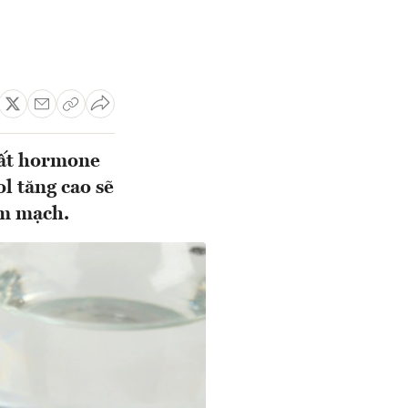
uất hormone
l tăng cao sẽ
im mạch.