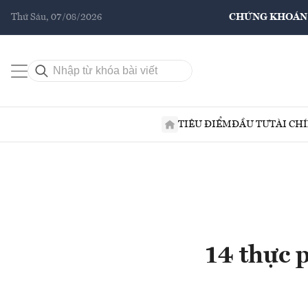
Thứ Sáu, 07/08/2026
CHỨNG KHOÁN
TIÊU ĐIỂM
ĐẦU TƯ
TÀI CH
14 thực 