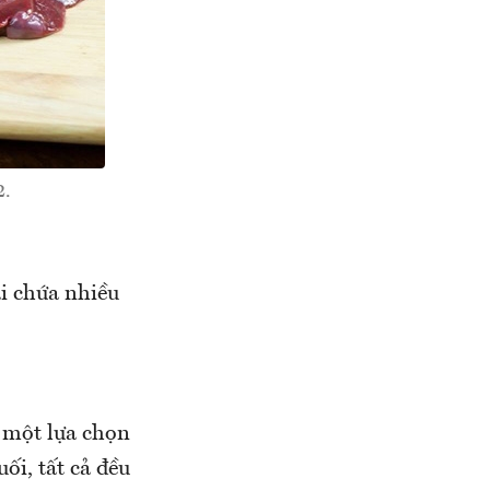
2.
i chứa nhiều
 một lựa chọn
ối, tất cả đều