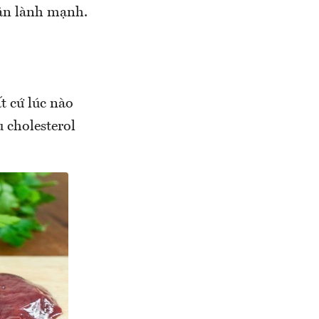
 ăn lành mạnh.
t cứ lúc nào
u cholesterol