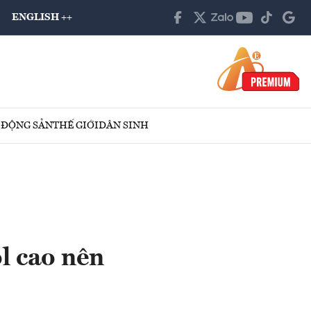
ENGLISH ++
 ĐỘNG SẢN
THẾ GIỚI
DÂN SINH
l cao nên