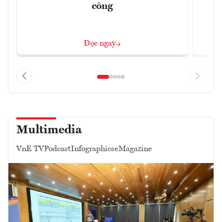
công
Đọc ngay
Multimedia
VnE TV
Podcast
Infographics
eMagazine