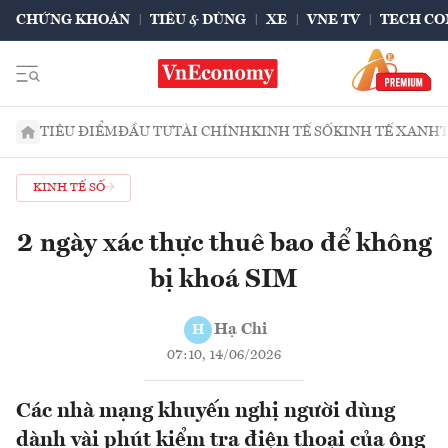
CHỨNG KHOÁN
TIÊU & DÙNG
XE
VNE TV
TECH CO
TIÊU ĐIỂM
ĐẦU TƯ
TÀI CHÍNH
KINH TẾ SỐ
KINH TẾ XANH
KINH TẾ SỐ
2 ngày xác thực thuê bao để không
bị khoá SIM
Hạ Chi
H
07:10, 14/06/2026
Các nhà mạng khuyến nghị người dùng
dành vài phút kiểm tra điện thoại của ông