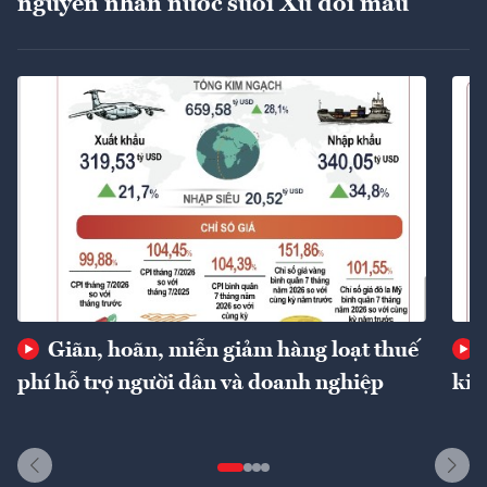
nguyên nhân nước suối Xú đổi màu
Giãn, hoãn, miễn giảm hàng loạt thuế
phí hỗ trợ người dân và doanh nghiệp
kin