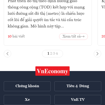
Phát triển đô thị theo định hướng giao
K
thông công cộng (TOD) kết hợp với mạng
V
lưới đường sắt đô thị (metro) là chiến lược
cốt lõi để giải quyết ùn tắc và tái cấu trúc
không gian. Mô hình này tập...
10
bài viết
Xem tất cả
2
1
2
3
4
Chứng khoán
Tiêu & Dùng
Xe
VnE TV