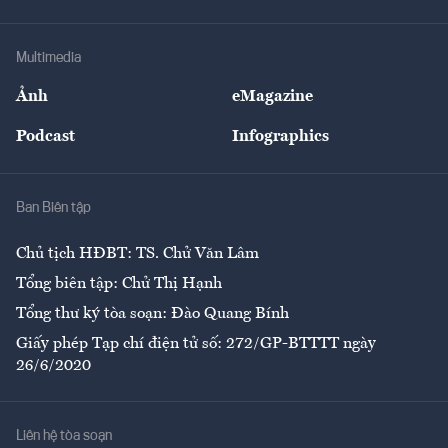
Tư vấn Tiêu & Dùng
Infographics
Hạ tầng
Sức khỏe
Khung pháp lý
Doanh nghiệp
Địa phương
Thị trường
Bảo hiểm
Multimedia
Sự kiện
Nhân lực
Ảnh
eMagazine
Đẹp +
An sinh
Podcast
Infographics
Giải trí
Y tế
Nhà
Ban Biên tập
Ẩm thực
Chủ tịch HĐBT: TS. Chử Văn Lâm
Tổng biên tập: Chử Thị Hạnh
Tổng thư ký tòa soạn: Đào Quang Bính
Giấy phép Tạp chí điện tử số: 272/GP-BTTTT ngày
26/6/2020
Liên hệ tòa soạn