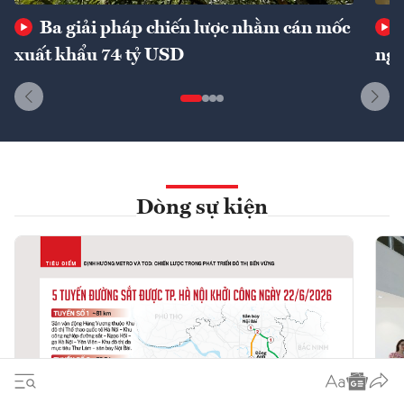
Ba giải pháp chiến lược nhằm cán mốc
xuất khẩu 74 tỷ USD
ngu
Dòng sự kiện