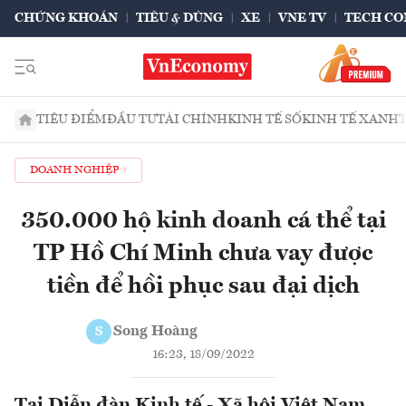
CHỨNG KHOÁN
TIÊU & DÙNG
XE
VNE TV
TECH CO
TIÊU ĐIỂM
ĐẦU TƯ
TÀI CHÍNH
KINH TẾ SỐ
KINH TẾ XANH
DOANH NGHIỆP
350.000 hộ kinh doanh cá thể tại
TP Hồ Chí Minh chưa vay được
tiền để hồi phục sau đại dịch
Song Hoàng
S
16:23, 18/09/2022
Tại Diễn đàn Kinh tế - Xã hội Việt Nam