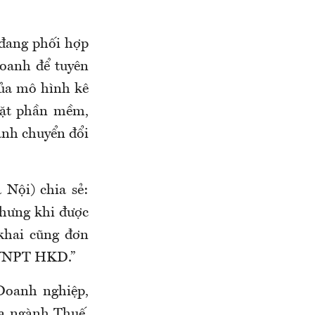
 đang phối hợp
doanh để tuyên
 của mô hình kê
đặt phần mềm,
anh chuyển đổi
Nội) chia sẻ:
nhưng khi được
khai cũng đơn
g VNPT HKD.”
Doanh nghiệp,
ủa ngành Thuế,