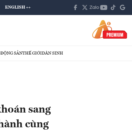
ENGLISH ++
 ĐỘNG SẢN
THẾ GIỚI
DÂN SINH
khoán sang
hành cùng