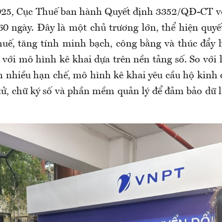
025, Cục Thuế ban hành Quyết định 3352/QĐ-CT về
60 ngày. Đây là một chủ trương lớn, thể hiện quyế
huế, tăng tính minh bạch, công bằng và thúc đẩy
với mô hình kê khai dựa trên nền tảng số. So với 
 nhiều hạn chế, mô hình kê khai yêu cầu hộ kinh
tử, chữ ký số và phần mềm quản lý để đảm bảo dữ 