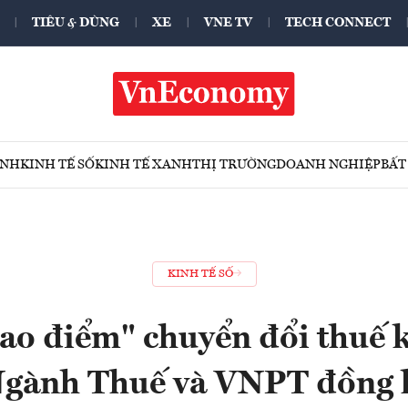
TIÊU & DÙNG
XE
VNE TV
TECH CONNECT
ÍNH
KINH TẾ SỐ
KINH TẾ XANH
THỊ TRƯỜNG
DOANH NGHIỆP
BẤT
KINH TẾ SỐ
cao điểm" chuyển đổi thuế 
 Ngành Thuế và VNPT đồng 