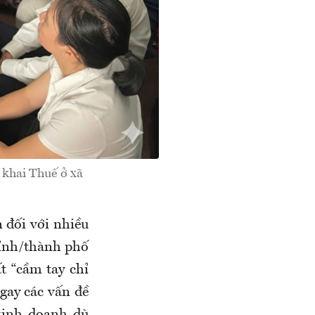
khai Thuế ở xã
 đối với nhiều
tỉnh/thành phố
t “cầm tay chỉ
ngay các vấn đề
kinh doanh dù