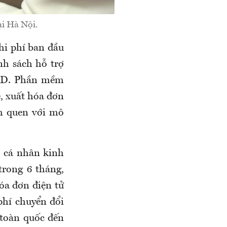
i Hà Nội.
hi phí ban đầu
nh sách hỗ trợ
HKD. Phần mềm
ê, xuất hóa đơn
àm quen với mô
, cá nhân kinh
rong 6 tháng,
óa đơn điện tử
phí chuyển đổi
 toàn quốc đến