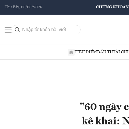
Thứ Bảy, 08/08/2026
CHỨNG KHOÁN
TIÊU ĐIỂM
ĐẦU TƯ
TÀI CH
"60 ngày 
kê khai: