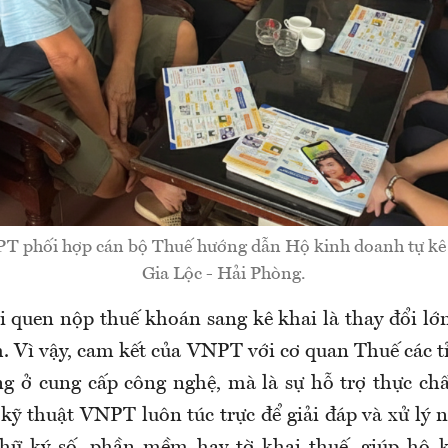
T phối hợp cán bộ Thuế hướng dẫn Hộ kinh doanh tự kê 
Gia Lộc - Hải Phòng.
i quen nộp thuế khoán sang kê khai là thay đổi lớn
. Vì vậy, cam kết của VNPT với cơ quan Thuế các 
g ở cung cấp công nghệ, mà là sự hỗ trợ thực chấ
 kỹ thuật VNPT luôn túc trực để giải đáp và xử lý 
chữ ký số, phần mềm hay tờ khai thuế, giúp hộ 