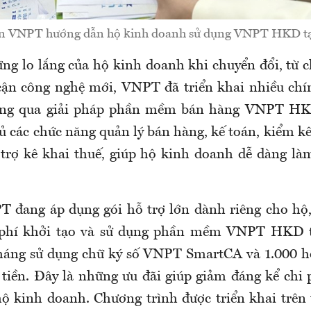
n VNPT hướng dẫn hộ kinh doanh sử dụng VNPT HKD tạ
ng lo lắng của hộ kinh doanh khi chuyển đổi, từ c
 cận công nghệ mới, VNPT đã triển khai nhiều chí
hông qua giải pháp phần mềm bán hàng VNPT 
ủ các chức năng quản lý bán hàng, kế toán, kiểm k
 trợ kê khai thuế, giúp hộ kinh doanh dễ dàng l
T đang áp dụng gói hỗ trợ lớn dành riêng cho hộ
phí khởi tạo và sử dụng phần mềm VNPT HKD t
háng sử dụng chữ ký số VNPT SmartCA và 1.000 h
 tiền. Đây là những ưu đãi giúp giảm đáng kể chi 
ộ kinh doanh. Chương trình được triển khai trên