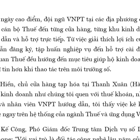
 ngày cao điểm, đội ngũ VNPT tại các địa phương
 cán bộ Thuế đến từng cửa hàng, từng khu kinh 
dẫn và hỗ trợ trực tiếp. Từ việc giải thích lợi ích
dẫn đăng ký, tập huấn nghiệp vụ đến hỗ trợ cài 
an Thuế đều hướng đến mục tiêu giúp hộ kinh do
ự tin hơn khi thao tác trên môi trường số.
 Hiền, chủ cửa hàng tạp hóa tại Thanh Xuân (Hà 
 kinh doanh như chúng tôi quen với thuế khoán, 
và nhân viên VNPT hướng dẫn, tôi thấy việc kê 
c ngay trên hệ thống của ngành Thuế và ứng dụn
Kế Công, Phó Giám đốc Trung tâm Dịch vụ số 
e: “Với vai trò là đối tác công nghệ lâu năm c