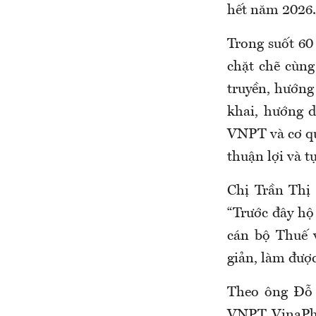
hết năm 2026.
Trong suốt 60
chặt chẽ cùng
truyền, hướng 
khai, hướng 
VNPT và cơ qu
thuận lợi và t
Chị Trần Thị
“Trước đây hộ
cán bộ Thuế 
giản, làm đượ
Theo ông Đỗ 
VNPT VinaPhon