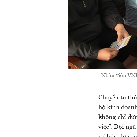
Nhân viên VNP
Chuyển từ thó
hộ kinh doanh
không chỉ dừn
việc”. Đội ngũ
về hóa đơn, 