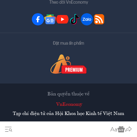
Theo dõi VnEconomy
Đặt mua ấn phẩm
Bản quyền thuộc về
VnEconomy
Tạp chí điện tử của Hội Khoa học Kinh tế Việt Nam
Mọi tin bài đăng lại từ website này phải có sự chấp thuận
bằng văn bản của
Tạp chí Kinh tế Việt Nam - VnEconomy