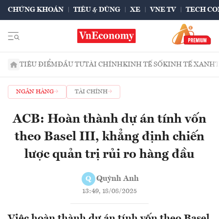
CHỨNG KHOÁN
TIÊU & DÙNG
XE
VNE TV
TECH CO
TIÊU ĐIỂM
ĐẦU TƯ
TÀI CHÍNH
KINH TẾ SỐ
KINH TẾ XANH
NGÂN HÀNG
TÀI CHÍNH
ACB: Hoàn thành dự án tính vốn
theo Basel III, khẳng định chiến
lược quản trị rủi ro hàng đầu
Quỳnh Anh
Q
13:49, 18/08/2025
Việc hoàn thành dự án tính vốn theo Basel