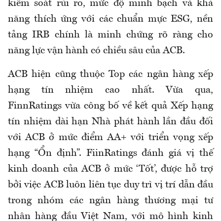
kiểm soát rủi ro, mức độ minh bạch và khả
năng thích ứng với các chuẩn mực ESG, nền
tảng IRB chính là minh chứng rõ ràng cho
năng lực vận hành có chiều sâu của ACB.
ACB hiện cũng thuộc Top các ngân hàng xếp
hạng tín nhiệm cao nhất. Vừa qua,
FinnRatings vừa công bố về kết quả Xếp hạng
tín nhiệm dài hạn Nhà phát hành lần đầu đối
với ACB ở mức điểm AA+ với triển vọng xếp
hạng “Ổn định”. FiinRatings đánh giá vị thế
kinh doanh của ACB ở mức ‘Tốt’, được hỗ trợ
bởi việc ACB luôn liên tục duy trì vị trí dẫn đầu
trong nhóm các ngân hàng thương mại tư
nhân hàng đầu Việt Nam, với mô hình kinh