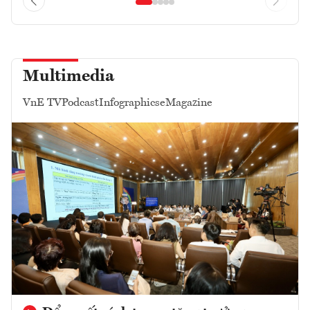
Multimedia
VnE TV
Podcast
Infographics
eMagazine