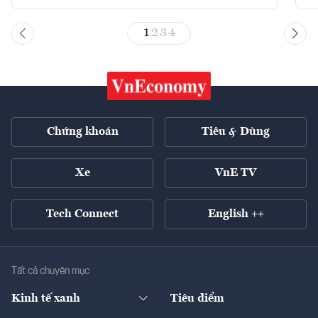
1
2
3
4
Chứng khoán
Tiêu & Dùng
Xe
VnE TV
Tech Connect
English ++
Tất cả chuyên mục
Kinh tế xanh
Tiêu điểm