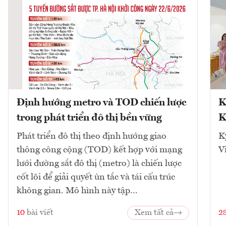
Định hướng metro và TOD chiến lược
K
trong phát triển đô thị bền vững
K
Phát triển đô thị theo định hướng giao
K
thông công cộng (TOD) kết hợp với mạng
V
lưới đường sắt đô thị (metro) là chiến lược
cốt lõi để giải quyết ùn tắc và tái cấu trúc
không gian. Mô hình này tập...
10
bài viết
Xem tất cả
2