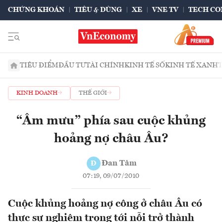
CHỨNG KHOÁN
TIÊU & DÙNG
XE
VNE TV
TECH CO
TIÊU ĐIỂM
ĐẦU TƯ
TÀI CHÍNH
KINH TẾ SỐ
KINH TẾ XANH
KINH DOANH
THẾ GIỚI
“Âm mưu” phía sau cuộc khủng
hoảng nợ châu Âu?
Đan Tâm
Đ
07:19, 09/07/2010
Cuộc khủng hoảng nợ công ở châu Âu có
thực sự nghiêm trọng tới nỗi trở thành