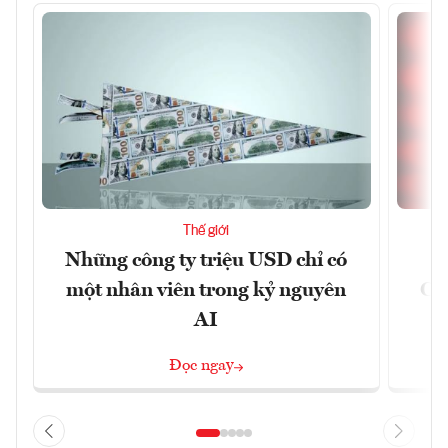
Thế giới
Những công ty triệu USD chỉ có
một nhân viên trong kỷ nguyên
CX
AI
n
Đọc ngay