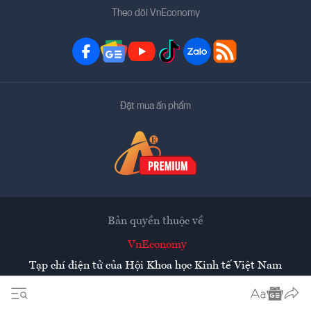
Theo dõi VnEconomy
Đặt mua ấn phẩm
Bản quyền thuộc về
VnEconomy
Tạp chí điện tử của Hội Khoa học Kinh tế Việt Nam
Mọi tin bài đăng lại từ website này phải có sự chấp thuận
bằng văn bản của
Tạp chí Kinh tế Việt Nam - VnEconomy