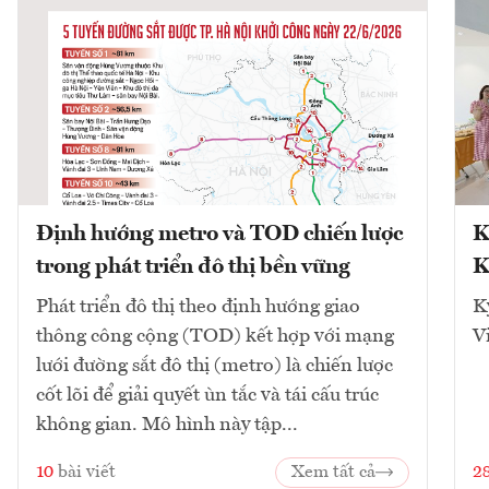
Định hướng metro và TOD chiến lược
K
trong phát triển đô thị bền vững
K
Phát triển đô thị theo định hướng giao
K
thông công cộng (TOD) kết hợp với mạng
V
lưới đường sắt đô thị (metro) là chiến lược
cốt lõi để giải quyết ùn tắc và tái cấu trúc
không gian. Mô hình này tập...
10
bài viết
Xem tất cả
2