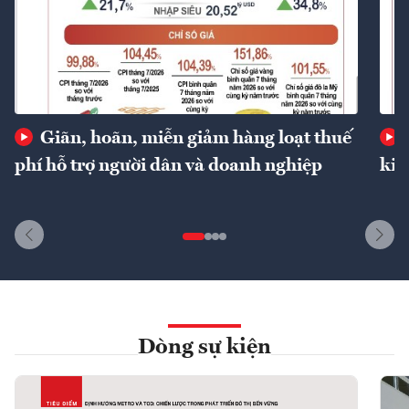
Giãn, hoãn, miễn giảm hàng loạt thuế
phí hỗ trợ người dân và doanh nghiệp
kin
Dòng sự kiện