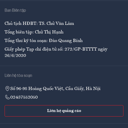
Nhà
Ban Biên tập
Ẩm thực
Chủ tịch HĐBT: TS. Chử Văn Lâm
Tổng biên tập: Chử Thị Hạnh
Tổng thư ký tòa soạn: Đào Quang Bính
Giấy phép Tạp chí điện tử số: 272/GP-BTTTT ngày
26/6/2020
Liên hệ tòa soạn
Số 96-98 Hoàng Quốc Việt, Cầu Giấy, Hà Nội
02437552050
Liên hệ quảng cáo