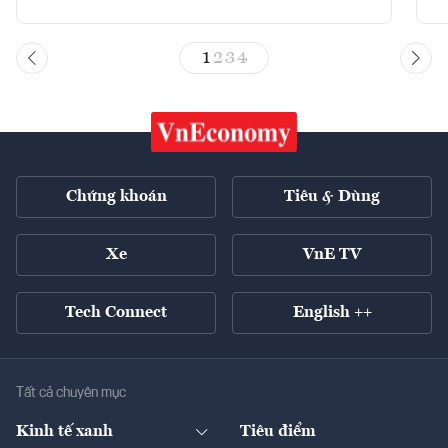
1
2
3
4
Chứng khoán
Tiêu & Dùng
Xe
VnE TV
Tech Connect
English ++
Tất cả chuyên mục
Kinh tế xanh
Tiêu điểm