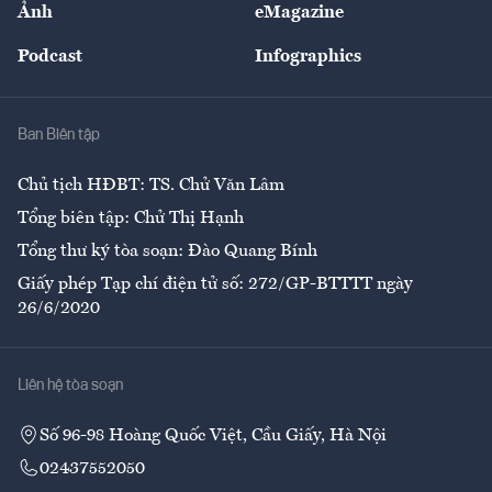
Ảnh
eMagazine
Đẹp +
An sinh
Podcast
Infographics
Giải trí
Y tế
Nhà
Ban Biên tập
Ẩm thực
Chủ tịch HĐBT: TS. Chử Văn Lâm
Tổng biên tập: Chử Thị Hạnh
Tổng thư ký tòa soạn: Đào Quang Bính
Giấy phép Tạp chí điện tử số: 272/GP-BTTTT ngày
26/6/2020
Liên hệ tòa soạn
Số 96-98 Hoàng Quốc Việt, Cầu Giấy, Hà Nội
02437552050