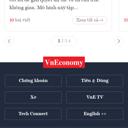
không gian. Mô hình này tập...
10
bài viết
Xem tất cả
2
1
2
3
4
Chứng khoán
Tiêu & Dùng
Xe
VnE TV
Tech Connect
English ++