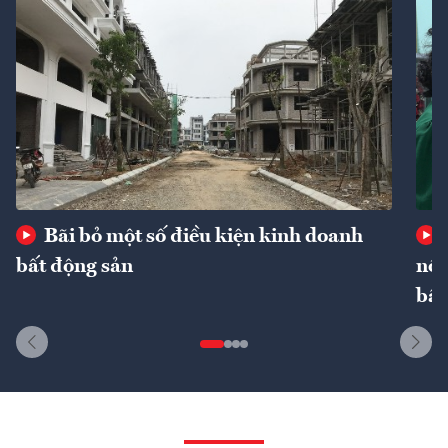
Bãi bỏ một số điều kiện kinh doanh
bất động sản
nôn
bất