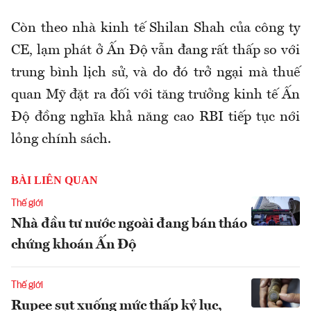
Còn theo nhà kinh tế Shilan Shah của công ty
CE, lạm phát ở Ấn Độ vẫn đang rất thấp so với
trung bình lịch sử, và do đó trở ngại mà thuế
quan Mỹ đặt ra đối với tăng trưởng kinh tế Ấn
Độ đồng nghĩa khả năng cao RBI tiếp tục nới
lỏng chính sách.
BÀI LIÊN QUAN
Thế giới
Nhà đầu tư nước ngoài đang bán tháo
chứng khoán Ấn Độ
Thế giới
Rupee sụt xuống mức thấp kỷ lục,