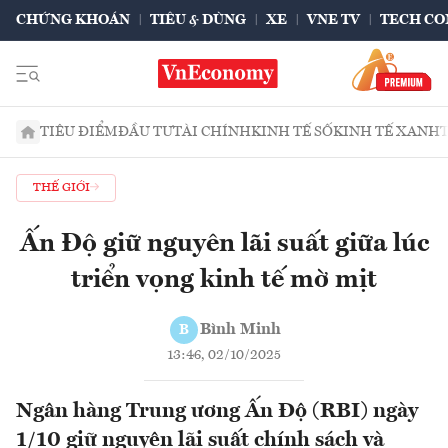
CHỨNG KHOÁN
TIÊU & DÙNG
XE
VNE TV
TECH CO
TIÊU ĐIỂM
ĐẦU TƯ
TÀI CHÍNH
KINH TẾ SỐ
KINH TẾ XANH
THẾ GIỚI
Ấn Độ giữ nguyên lãi suất giữa lúc
triển vọng kinh tế mờ mịt
Bình Minh
B
13:46, 02/10/2025
Ngân hàng Trung ương Ấn Độ (RBI) ngày
1/10 giữ nguyên lãi suất chính sách và