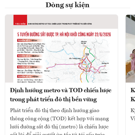
Dòng sự kiện
Định hướng metro và TOD chiến lược
K
trong phát triển đô thị bền vững
K
Phát triển đô thị theo định hướng giao
K
thông công cộng (TOD) kết hợp với mạng
V
lưới đường sắt đô thị (metro) là chiến lược
cốt lõi để giải quyết ùn tắc và tái cấu trúc