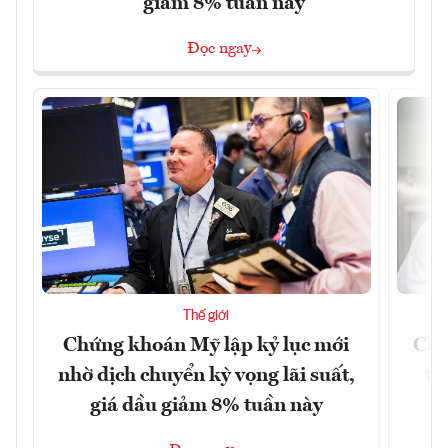
giảm 8% tuần này
Đọc ngay
Thế giới
Chứng khoán Mỹ lập kỷ lục mới
Chí
nhờ dịch chuyển kỳ vọng lãi suất,
tr
giá dầu giảm 8% tuần này