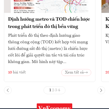
Định hướng metro và TOD chiến lược
K
trong phát triển đô thị bền vững
K
Phát triển đô thị theo định hướng giao
K
thông công cộng (TOD) kết hợp với mạng
V
lưới đường sắt đô thị (metro) là chiến lược
cốt lõi để giải quyết ùn tắc và tái cấu trúc
không gian. Mô hình này tập...
10
bài viết
Xem tất cả
2
1
2
3
4