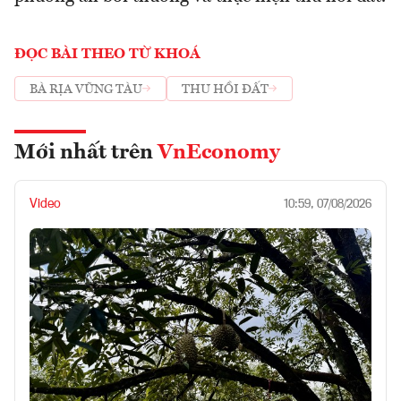
ĐỌC BÀI THEO TỪ KHOÁ
BÀ RỊA VŨNG TÀU
THU HỒI ĐẤT
Mới nhất trên
VnEconomy
Video
10:59, 07/08/2026