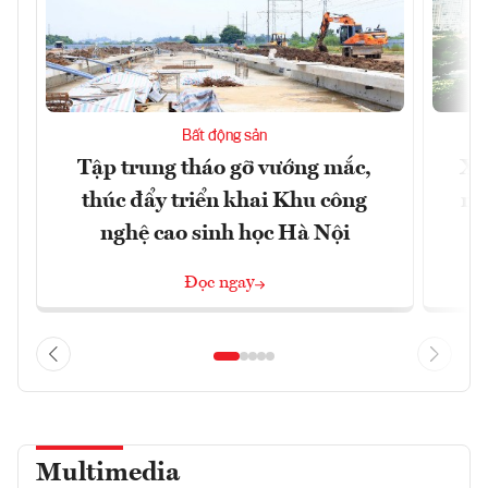
Bất động sản
Tập trung tháo gỡ vướng mắc,
Xâ
thúc đẩy triển khai Khu công
nâ
nghệ cao sinh học Hà Nội
Đọc ngay
Multimedia