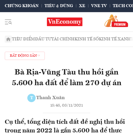
CHỨNG KHOÁN
TIÊU & DÙNG
XE
VNE TV
TECH CO
TIÊU ĐIỂM
ĐẦU TƯ
TÀI CHÍNH
KINH TẾ SỐ
KINH TẾ XANH
BẤT ĐỘNG SẢN
Bà Rịa-Vũng Tàu thu hồi gần
5.600 ha đất để làm 270 dự án
Thanh Xuân
T
18:48, 03/11/2021
Cụ thể, tổng diện tích đất đề nghị thu hồi
trong năm 2022 là gần 5.600 ha để thực