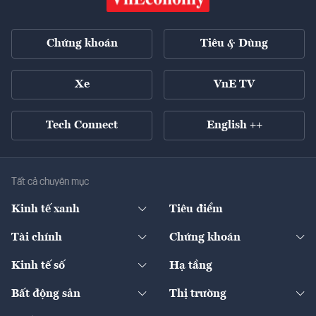
Chứng khoán
Tiêu & Dùng
Xe
VnE TV
Tech Connect
English ++
Tất cả chuyên mục
Kinh tế xanh
Tiêu điểm
Chuyển động xanh
Tài chính
Chứng khoán
Pháp lý
Ngân hàng
Doanh nghiệp niêm yết
Kinh tế số
Hạ tầng
Thương hiệu xanh
Thị trường vốn
Thị trường
Sản phẩm - Thị trường
Bất động sản
Thị trường
Diễn đàn
Thuế
Đầu tư
Tài sản số
Chính sách
Xuất nhập khẩu