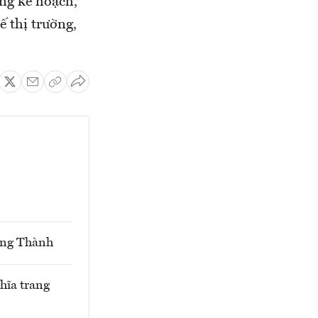
ng kế hoạch,
ế thị trường,
Long Thành
hĩa trang