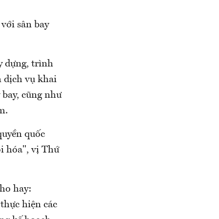
 với sân bay
y dựng, trình
 dịch vụ khai
 bay, cũng như
m.
 quyền quốc
i hóa", vị Thứ
ho hay:
thực hiện các