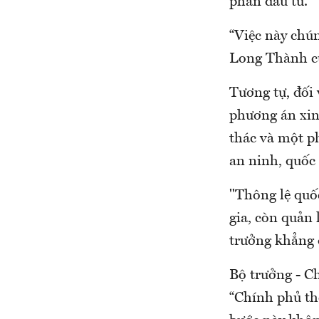
phần đầu tư.
“Việc này chún
Long Thành cũn
Tương tự, đối 
phương án xin
thác và một p
an ninh, quốc
"Thông lệ quố
gia, còn quản 
trưởng khẳng 
Bộ trưởng - 
“Chính phủ th