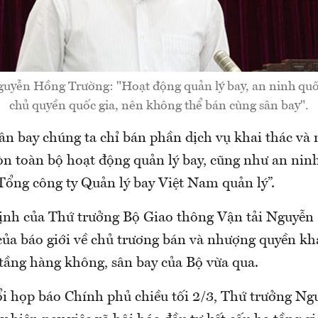
uyễn Hồng Trường: "Hoạt động quản lý bay, an ninh qu
chủ quyền quốc gia, nên không thể bán cùng sân bay".
sân bay chúng ta chỉ bán phần dịch vụ khai thác và
còn toàn bộ hoạt động quản lý bay, cũng như an nin
Tổng công ty Quản lý bay Việt Nam quản lý”.
ịnh của Thứ trưởng Bộ Giao thông Vận tải Nguyễ
 của báo giới về chủ trương bán và nhượng quyền kh
 tầng hàng không, sân bay của Bộ vừa qua.
ổi họp báo Chính phủ chiều tối 2/3, Thứ trưởng N