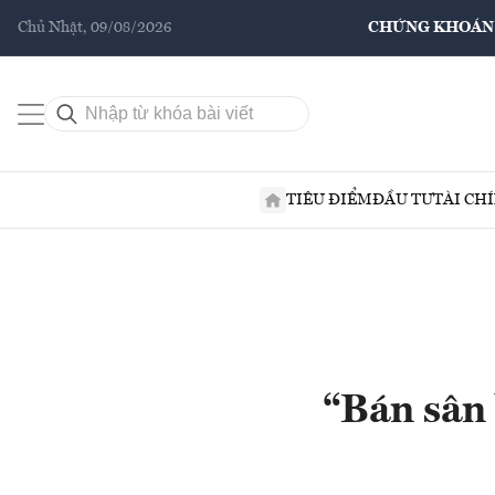
Chủ Nhật, 09/08/2026
CHỨNG KHOÁN
TIÊU ĐIỂM
ĐẦU TƯ
TÀI CH
“Bán sân 