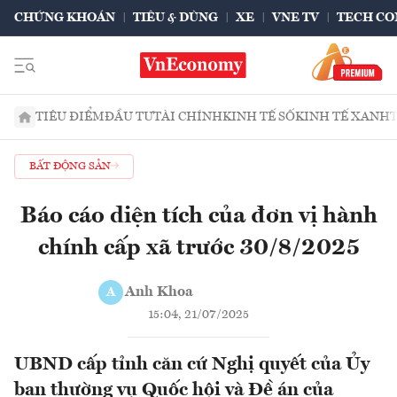
CHỨNG KHOÁN
TIÊU & DÙNG
XE
VNE TV
TECH CO
TIÊU ĐIỂM
ĐẦU TƯ
TÀI CHÍNH
KINH TẾ SỐ
KINH TẾ XANH
BẤT ĐỘNG SẢN
Báo cáo diện tích của đơn vị hành
chính cấp xã trước 30/8/2025
Anh Khoa
A
15:04, 21/07/2025
UBND cấp tỉnh căn cứ Nghị quyết của Ủy
ban thường vụ Quốc hội và Đề án của