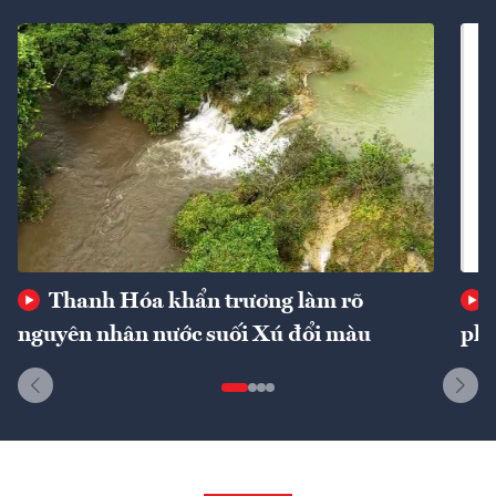
Thanh Hóa khẩn trương làm rõ
nguyên nhân nước suối Xú đổi màu
phí