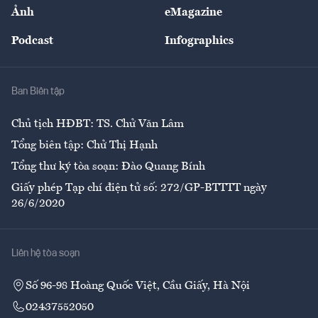
Nhân lực
Ảnh
eMagazine
Đẹp +
An sinh
Podcast
Infographics
Giải trí
Y tế
Nhà
Ban Biên tập
Ẩm thực
Chủ tịch HĐBT: TS. Chử Văn Lâm
Tổng biên tập: Chử Thị Hạnh
Tổng thư ký tòa soạn: Đào Quang Bính
Giấy phép Tạp chí điện tử số: 272/GP-BTTTT ngày
26/6/2020
Liên hệ tòa soạn
Số 96-98 Hoàng Quốc Việt, Cầu Giấy, Hà Nội
02437552050