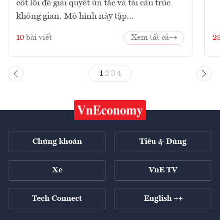
cốt lõi để giải quyết ùn tắc và tái cấu trúc
không gian. Mô hình này tập...
10
bài viết
Xem tất cả
2
1
2
3
4
Chứng khoán
Tiêu & Dùng
Xe
VnE TV
Tech Connect
English ++