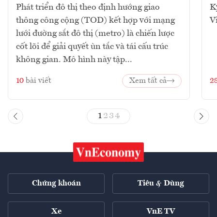
Phát triển đô thị theo định hướng giao
K
thông công cộng (TOD) kết hợp với mạng
V
lưới đường sắt đô thị (metro) là chiến lược
cốt lõi để giải quyết ùn tắc và tái cấu trúc
không gian. Mô hình này tập...
10
bài viết
Xem tất cả
2
1
2
3
4
Chứng khoán
Tiêu & Dùng
Xe
VnE TV