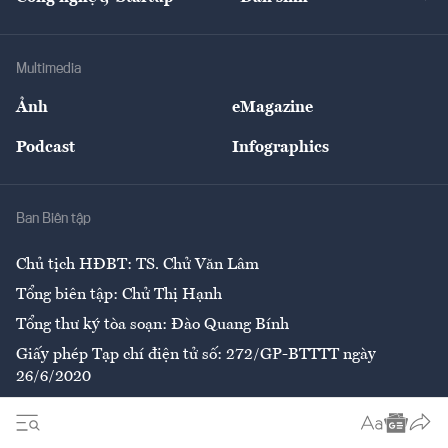
Tư vấn
Nông sản
Doanh nhân
Tư vấn Tiêu & Dùng
Infographics
Hạ tầng
Sức khỏe
Khung pháp lý
Doanh nghiệp
Địa phương
Thị trường
Bảo hiểm
Multimedia
Sự kiện
Nhân lực
Ảnh
eMagazine
Đẹp +
An sinh
Podcast
Infographics
Giải trí
Y tế
Nhà
Ban Biên tập
Ẩm thực
Chủ tịch HĐBT: TS. Chử Văn Lâm
Tổng biên tập: Chử Thị Hạnh
Tổng thư ký tòa soạn: Đào Quang Bính
Giấy phép Tạp chí điện tử số: 272/GP-BTTTT ngày
26/6/2020
Liên hệ tòa soạn