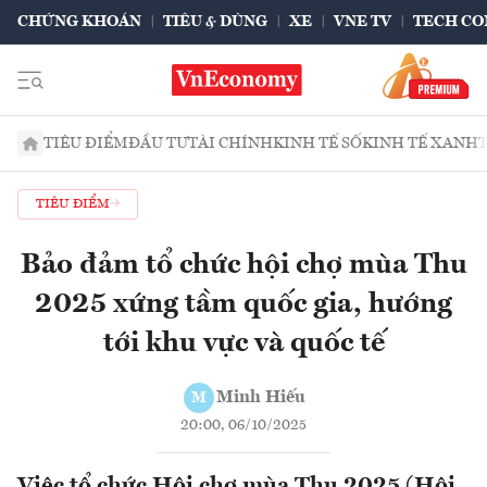
CHỨNG KHOÁN
TIÊU & DÙNG
XE
VNE TV
TECH CO
TIÊU ĐIỂM
ĐẦU TƯ
TÀI CHÍNH
KINH TẾ SỐ
KINH TẾ XANH
TIÊU ĐIỂM
Bảo đảm tổ chức hội chợ mùa Thu
2025 xứng tầm quốc gia, hướng
tới khu vực và quốc tế
Minh Hiếu
M
20:00, 06/10/2025
Việc tổ chức Hội chợ mùa Thu 2025 (Hội