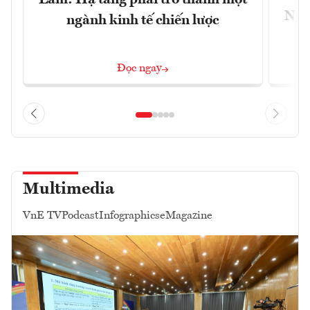
Ngà
ngành kinh tế chiến lược
Đọc ngay
Multimedia
VnE TV
Podcast
Infographics
eMagazine