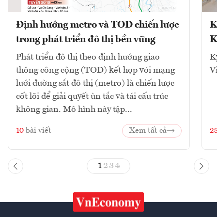
Định hướng metro và TOD chiến lược
K
trong phát triển đô thị bền vững
K
Phát triển đô thị theo định hướng giao
K
thông công cộng (TOD) kết hợp với mạng
V
lưới đường sắt đô thị (metro) là chiến lược
cốt lõi để giải quyết ùn tắc và tái cấu trúc
không gian. Mô hình này tập...
10
bài viết
Xem tất cả
2
1
2
3
4