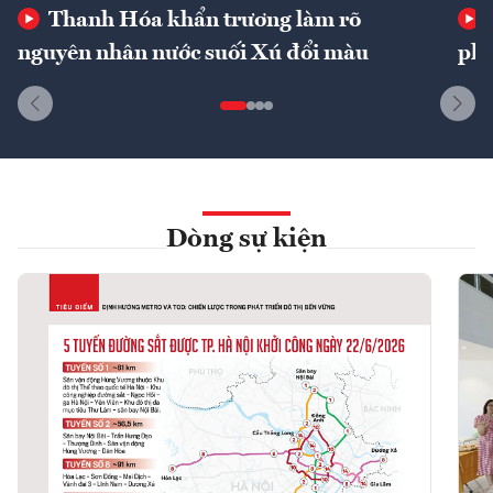
Thanh Hóa khẩn trương làm rõ
nguyên nhân nước suối Xú đổi màu
phí
Dòng sự kiện