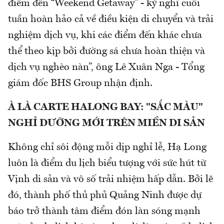
điểm đến “Weekend Getaway” - kỳ nghỉ cuối
tuần hoàn hảo cả về điều kiện di chuyển và trải
nghiệm dịch vụ, khi các điểm đến khác chưa
thể theo kịp bởi đường sá chưa hoàn thiện và
dịch vụ nghèo nàn”, ông Lê Xuân Nga - Tổng
giám đốc BHS Group nhận định.
À LÀ CARTE HALONG BAY: "SẮC MÀU"
NGHỈ DƯỠNG MỚI TRÊN MIỀN DI SẢN
Không chỉ sôi động mỗi dịp nghỉ lễ, Hạ Long
luôn là điểm du lịch biểu tượng với sức hút từ
Vịnh di sản và vô số trải nhiệm hấp dẫn. Bởi lẽ
đó, thành phố thủ phủ Quảng Ninh được dự
báo trở thành tâm điểm đón làn sóng mạnh