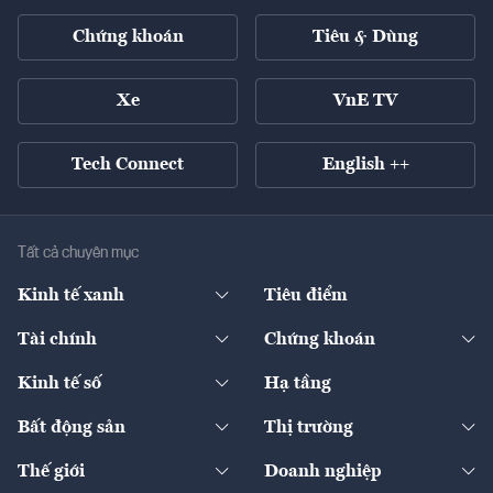
Chứng khoán
Tiêu & Dùng
Xe
VnE TV
Tech Connect
English ++
Tất cả chuyên mục
Kinh tế xanh
Tiêu điểm
Chuyển động xanh
Tài chính
Chứng khoán
Pháp lý
Ngân hàng
Doanh nghiệp niêm yết
Kinh tế số
Hạ tầng
Thương hiệu xanh
Thị trường vốn
Thị trường
Sản phẩm - Thị trường
Bất động sản
Thị trường
Diễn đàn
Thuế
Đầu tư
Tài sản số
Chính sách
Xuất nhập khẩu
Thế giới
Doanh nghiệp
Bảo hiểm
Quốc tế
Dịch vụ số