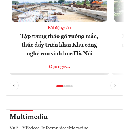
Bất động sản
Tập trung tháo gỡ vướng mắc,
Xâ
thúc đẩy triển khai Khu công
nâ
nghệ cao sinh học Hà Nội
Đọc ngay
Multimedia
VnE TV
Podcast
Infographics
eMagazine