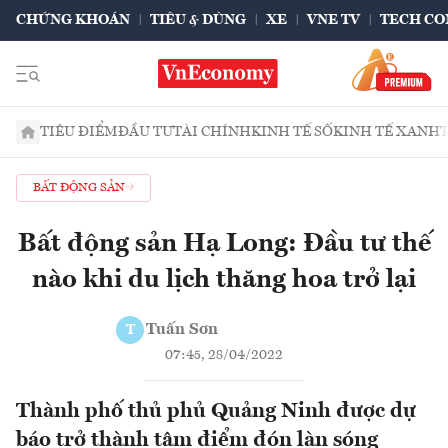
CHỨNG KHOÁN
TIÊU & DÙNG
XE
VNE TV
TECH CO
TIÊU ĐIỂM
ĐẦU TƯ
TÀI CHÍNH
KINH TẾ SỐ
KINH TẾ XANH
BẤT ĐỘNG SẢN
Bất động sản Hạ Long: Đầu tư thế
nào khi du lịch thăng hoa trở lại
Tuấn Sơn
T
07:45, 28/04/2022
Thành phố thủ phủ Quảng Ninh được dự
báo trở thành tâm điểm đón làn sóng