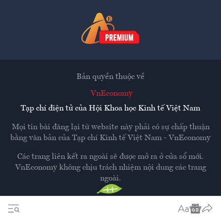
Bản quyền thuộc về
VnEconomy
Tạp chí điện tử của Hội Khoa học Kinh tế Việt Nam
Mọi tin bài đăng lại từ website này phải có sự chấp thuận
bằng văn bản của
Tạp chí Kinh tế Việt Nam - VnEconomy
Các trang liên kết ra ngoài sẽ được mở ra ở cửa sổ mới.
VnEconomy không chịu trách nhiệm nội dung các trang
ngoài.
Thiết kế và phát triển bởi
Hemera Media