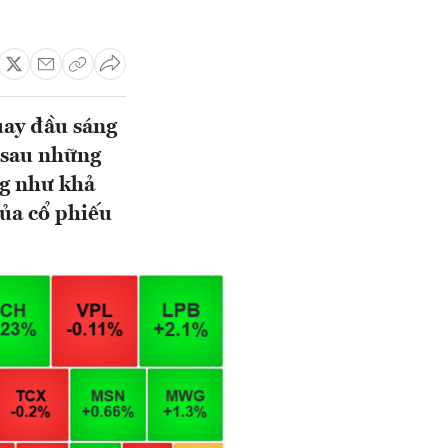
uay đầu sáng
h sau những
ng như khả
ủa cổ phiếu