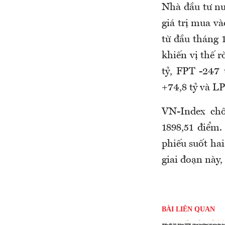
Nhà đầu tư nư
giá trị mua và
từ đầu tháng 1
khiến vị thế r
tỷ, FPT -247
+74,8 tỷ và LP
VN-Index chố
1898,51 điểm.
phiếu suốt hai
giai đoạn này,
BÀI LIÊN QUAN