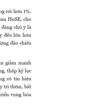
ng rơi hơn 1%.
sàn HoSE, cho
 đáng chú ý là
y đều lớn hơn
ượng đảo chiều
hận giảm mạnh
g, thấp kỷ lục
ng có tín hiệu
y trì thêm, bất
triển vọng hòa