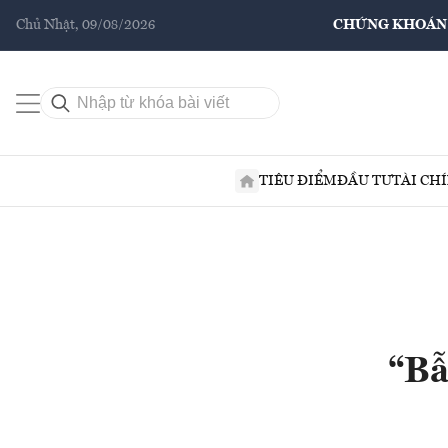
Chủ Nhật, 09/08/2026
CHỨNG KHOÁN
TIÊU ĐIỂM
ĐẦU TƯ
TÀI CH
“Bẫ