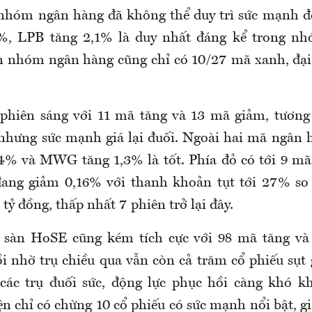
nhóm ngân hàng đã không thể duy trì sức mạnh để
%, LPB tăng 2,1% là duy nhất đáng kể trong nhó
 nhóm ngân hàng cũng chỉ có 10/27 mã xanh, đại 
phiên sáng với 11 mã tăng và 13 mã giảm, tương
nhưng sức mạnh giá lại đuối. Ngoài hai mã ngân 
4% và MWG tăng 1,3% là tốt. Phía đỏ có tới 9 mã
ang giảm 0,16% với thanh khoản tụt tới 27% so
 tỷ đồng, thấp nhất 7 phiên trở lại đây.
 sàn HoSE cũng kém tích cực với 98 mã tăng và
i nhờ trụ chiều qua vẫn còn cả trăm cổ phiếu sụ
 các trụ đuối sức, động lực phục hồi càng khó k
n chỉ có chừng 10 cổ phiếu có sức mạnh nổi bật, g