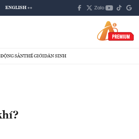
ENGLISH ++
 ĐỘNG SẢN
THẾ GIỚI
DÂN SINH
khí?