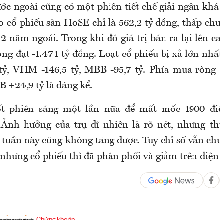
ớc ngoài cũng có một phiên tiết chế giải ngân khá
o cổ phiếu sàn HoSE chỉ là 562,2 tỷ đồng, thấp ch
2 năm ngoái. Trong khi đó giá trị bán ra lại lên c
òng đạt -1.471 tỷ đồng. Loạt cổ phiếu bị xả lớn nhấ
 tỷ, VHM -146,5 tỷ, MBB -95,7 tỷ. Phía mua ròng
B +24,9 tỷ là đáng kể.
t phiên sáng một lần nữa để mất mốc 1900 đi
 Ảnh hưởng của trụ dĩ nhiên là rõ nét, nhưng th
 tuần này cũng không tăng được. Tuy chỉ số vẫn ch
 nhưng cổ phiếu thì đã phân phối và giảm trên diện