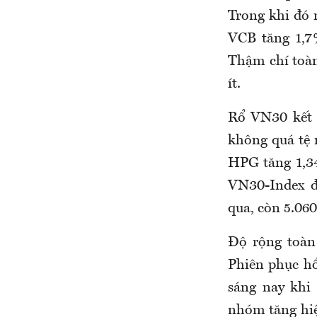
Trong khi đó 
VCB tăng 1,7
Thậm chí toàn
ít.
Rổ VN30 kết 
không quá tệ 
HPG tăng 1,3
VN30-Index đ
qua, còn 5.060
Độ rộng toàn
Phiên phục hồ
sáng nay khi
nhóm tăng hiệ