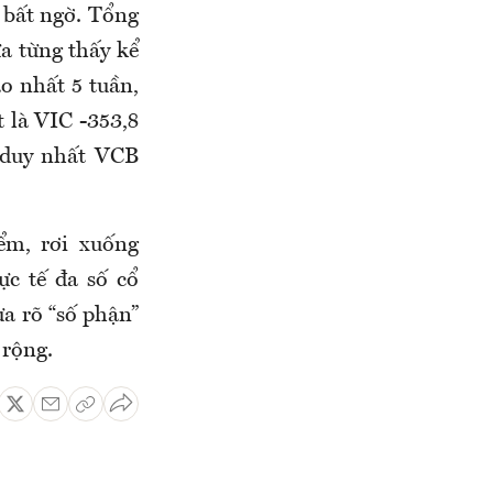
 bất ngờ. Tổng
ưa từng thấy kể
ao nhất 5 tuần,
t là VIC -353,8
 duy nhất VCB
ểm, rơi xuống
ực tế đa số cổ
ưa rõ “số phận”
 rộng.