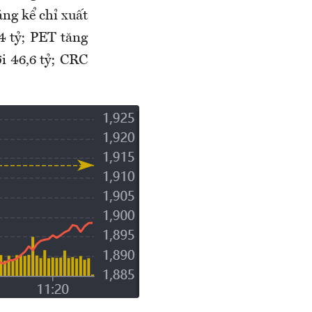
ng kể chỉ xuất
4 tỷ; PET tăng
i 46,6 tỷ; CRC