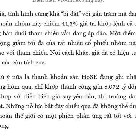
Diễn biến VN-Index sáng nay.
iá, tình hình cũng khá “bi đát” với gần trăm mã đa
hoản nhóm này chiếm 41,5% giá trị khớp lệnh cả 
 bán dưới tham chiếu vẫn đang áp đảo. Một điểm
động giảm tối đa của rất nhiều cổ phiếu nhóm nà
so với tham chiếu. Nói cách khác, giá đã có hiện t
 cửa còn tích cực.
ú ý nữa là thanh khoản sàn HoSE đang ghi n
ng hôm qua, chỉ khớp thành công gần 8.072 tỷ đồn
 hợp với diễn biến giá suy yếu dần, thị trường đa
ệt. Những nỗ lực bắt đáy chiều qua đã không thể du
oán thế giới có một phiên phản ứng rất tốt với 
ông.