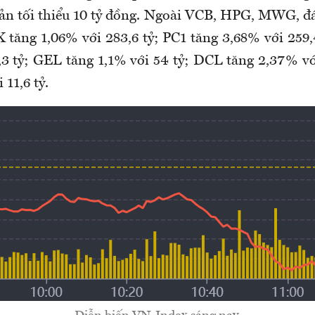
ản tối thiểu 10 tỷ đồng. Ngoài VCB, HPG, MWG, đá
 tăng 1,06% với 283,6 tỷ; PC1 tăng 3,68% với 259,
,3 tỷ; GEL tăng 1,1% với 54 tỷ; DCL tăng 2,37% vớ
 11,6 tỷ.