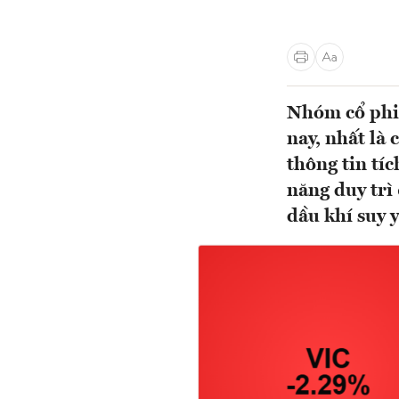
Nhóm cổ phiế
nay, nhất là
thông tin tí
năng duy trì
dầu khí suy 