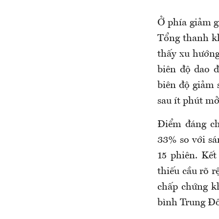
Ở phía giảm g
Tổng thanh k
thấy xu hướng
biên độ dao 
biên độ giảm 
sau ít phút mở
Điểm đáng ch
33% so với sá
15 phiên. Kết
thiếu cầu rõ r
chấp chứng kh
bình Trung Đ