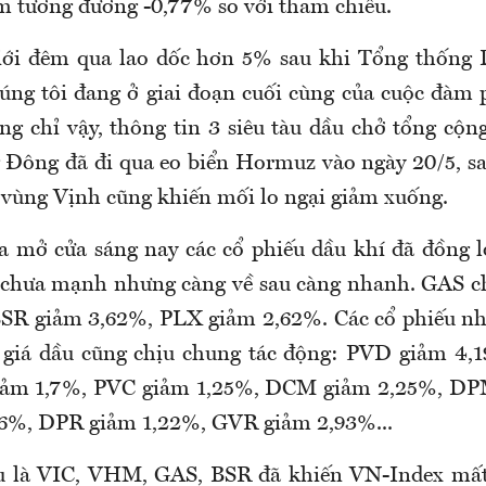
m tương đương -0,77% so với tham chiếu.
giới đêm qua lao dốc hơn 5% sau khi Tổng thống
úng tôi đang ở giai đoạn cuối cùng của cuộc đàm
ng chỉ vậy, thông tin 3 siêu tàu dầu chở tổng cộn
 Đông đã đi qua eo biển Hormuz vào ngày 20/5, s
 vùng Vịnh cũng khiến mối lo ngại giảm xuống.
a mở cửa sáng nay các cổ phiếu dầu khí đã đồng 
 chưa mạnh nhưng càng về sau càng nhanh. GAS ch
BSR giảm 3,62%, PLX giảm 2,62%. Các cổ phiếu nh
n giá dầu cũng chịu chung tác động: PVD giảm 4,
iảm 1,7%, PVC giảm 1,25%, DCM giảm 2,25%, DP
6%, DPR giảm 1,22%, GVR giảm 2,93%...
ếu là VIC, VHM, GAS, BSR đã khiến VN-Index mất