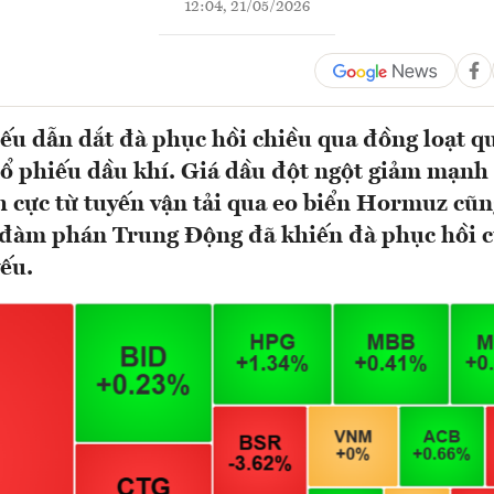
12:04, 21/05/2026
u dẫn dắt đà phục hồi chiều qua đồng loạt q
 cổ phiếu dầu khí. Giá dầu đột ngột giảm mạn
ch cực từ tuyến vận tải qua eo biển Hormuz cũ
 đàm phán Trung Động đã khiến đà phục hồi c
yếu.