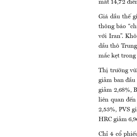
mất 14,72 điể
Giá dầu thế 
thông báo “ch
với Iran”. Khô
dầu thô Trung
mắc kẹt trong
Thị trường vừ
giảm ban đầu
giảm 2,68%, 
liên quan đế
2,53%, PVS g
HRC giảm 6,9
Chỉ 4 cổ phi