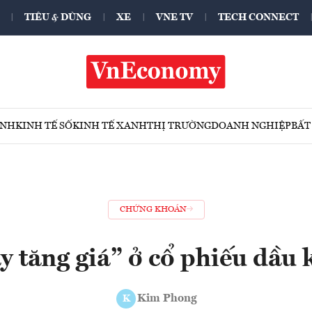
TIÊU & DÙNG
XE
VNE TV
TECH CONNECT
ÍNH
KINH TẾ SỐ
KINH TẾ XANH
THỊ TRƯỜNG
DOANH NGHIỆP
BẤT
CHỨNG KHOÁN
y tăng giá” ở cổ phiếu dầu 
Kim Phong
K