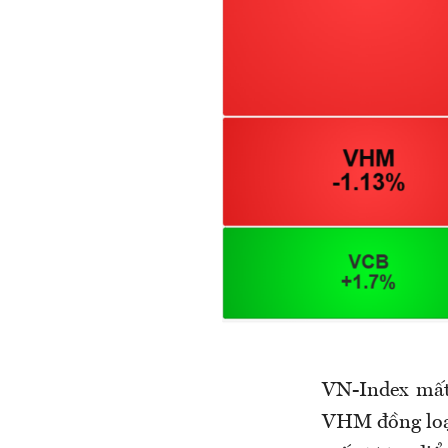
VN-Index mất
VHM đồng loạt