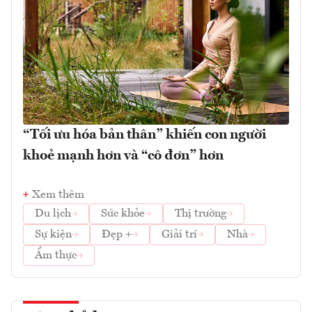
“Tối ưu hóa bản thân” khiến con người
khoẻ mạnh hơn và “cô đơn” hơn
Xem thêm
Du lịch
Sức khỏe
Thị trường
Sự kiện
Đẹp +
Giải trí
Nhà
Ẩm thực