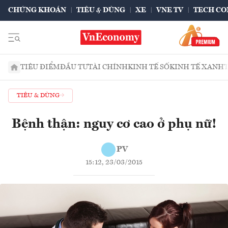
CHỨNG KHOÁN
TIÊU & DÙNG
XE
VNE TV
TECH CO
TIÊU ĐIỂM
ĐẦU TƯ
TÀI CHÍNH
KINH TẾ SỐ
KINH TẾ XANH
TIÊU & DÙNG
Bệnh thận: nguy cơ cao ở phụ nữ!
PV
15:12, 23/03/2015