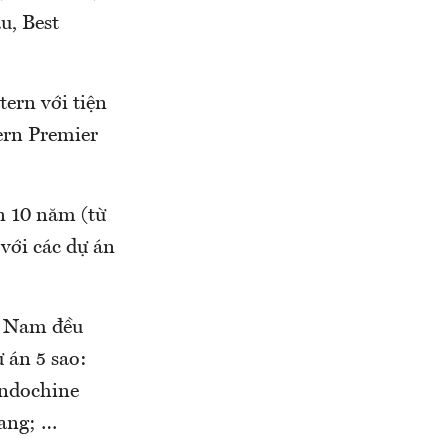
u, Best
ern với tiện
tern Premier
n 10 năm (từ
với các dự án
ệt Nam đều
ự án 5 sao:
Indochine
ang; …