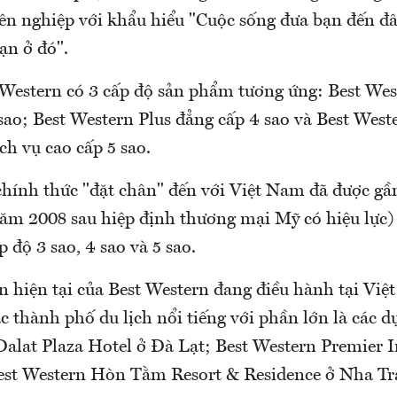
yên nghiệp với khẩu hiểu "Cuộc sống đưa bạn đến đâ
ạn ở đó".
 Western có 3 cấp độ sản phẩm tương ứng: Best West
 sao; Best Western Plus đẳng cấp 4 sao và Best Wes
ịch vụ cao cấp 5 sao.
chính thức "đặt chân" đến với Việt Nam đã được gầ
ăm 2008 sau hiệp định thương mại Mỹ có hiệu lực) 
p độ 3 sao, 4 sao và 5 sao.
n hiện tại của Best Western đang điều hành tại Vi
ác thành phố du lịch nổi tiếng với phần lớn là các d
Dalat Plaza Hotel ở Đà Lạt; Best Western Premier 
est Western Hòn Tằm Resort & Residence ở Nha Tr