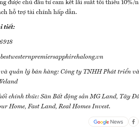
ng được chủ đầu tư cam kết lãi suất tối thiểu 10%
ch hỗ trợ tài chính hấp dẫn.
 tiết:
 6918
bestwesternpremiersapphirehalong.vn
 và quản lý bán hàng: Công ty TNHH Phát triển v
Weland
hối chính thức: Sàn Bất động sản MG Land, Tây Đ
Four Home, Fast Land, Real Homes Invest.