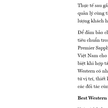
Thực tế sau g
quản lý cùng t
lượng khách h
Để đảm bảo ch
tiêu chuẩn tro
Premier Sapph
Việt Nam cho 
biệt khi hợp t
Western có nh
từ vị trí, thi
các đối tác cù
Best Western 