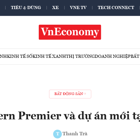
TIÊU & DÙNG
XE
VNE TV
TECH CONNECT
ÍNH
KINH TẾ SỐ
KINH TẾ XANH
THỊ TRƯỜNG
DOANH NGHIỆP
BẤT
BẤT ĐỘNG SẢN
ern Premier và dự án mới t
Thanh Trà
T