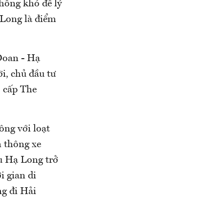
không khó để lý
 Long là điểm
Đoan - Hạ
i, chủ đầu tư
o cấp The
ông với loạt
n thông xe
u Hạ Long trở
i gian di
g đi Hải