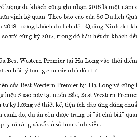
về lượng du khách cũng ghi nhận 2018 là một năm 
hữu vịnh kỳ quan. Theo báo cáo của Sở Du lịch Qu
 2018, lượng khách du lịch đến Quảng Ninh đạt kh
 so với cùng kỳ 2017, trong đó hầu hết du khách đều
của Best Western Premier tại Ha Long vào thời điể
t cơ hội lý tưởng cho các nhà đầu tư.
tiên của Best Western Premier tại Hạ Long và cũng 
ng hiệu 5 sao này tại miền Bắc, Best Western Premi
tư kỹ lưỡng về thiết kế, tiện ích đáp ứng đúng chu
 cạnh đó, dự án còn được trang bị "át chủ bài" qua
 lý rõ ràng và sổ đỏ sở hữu vĩnh viễn.