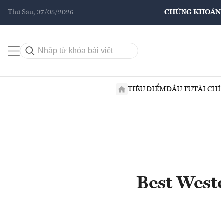
Thứ Sáu, 07/08/2026
CHỨNG KHOÁN
TIÊU ĐIỂM
ĐẦU TƯ
TÀI CH
Best West