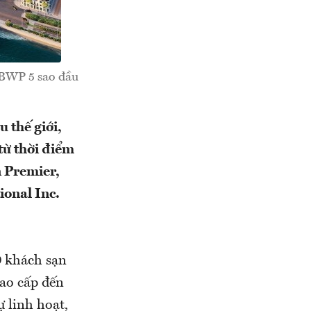
 BWP 5 sao đầu
 thế giới,
từ thời điểm
n Premier,
ional Inc.
0 khách sạn
cao cấp đến
 linh hoạt,