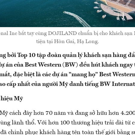
nal Inc bắt tay cùng DOJILAND chuẩn bị cho khách sạn
tiện tại Hòn Gai, Hạ Long.
g bởi Top 10 tập đoàn quản lý khách sạn hàng đầu
dự án của Best Western (BW) đều hút khách ngay 
 mắt, đặc biệt là các dự án "mang họ" Best Wester
ao cấp nhất của người Mỹ danh tiếng BW Internat
 hiệu Mỹ
 Mỹ cách đây hơn 70 năm và đang sở hữu hơn 4.20
ùng lãnh thổ. Với hơn 100 thương hiệu trải dài từ 
đã chinh phục khách hàng tên toàn thế giới bằng sự