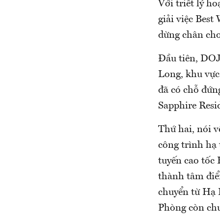
Với triết lý h
giải việc Bes
dừng chân cho
Đầu tiên, DOJ
Long, khu vực
đã có chỗ đứn
Sapphire Resi
Thứ hai, nói 
công trình hạ
tuyến cao tốc
thành tâm điểm
chuyển từ Hạ 
Phòng còn chư