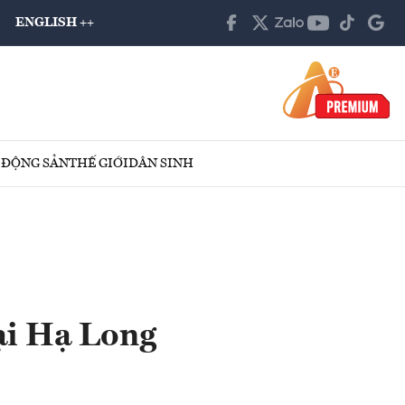
ENGLISH ++
 ĐỘNG SẢN
THẾ GIỚI
DÂN SINH
ại Hạ Long