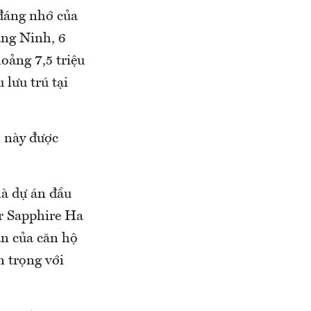
đáng nhớ của
ảng Ninh, 6
oảng 7,5 triệu
 lưu trú tại
m này được
là dự án đầu
er Sapphire Ha
ẩn của căn hộ
n trọng với