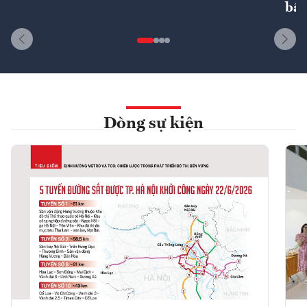
bất
Dòng sự kiện