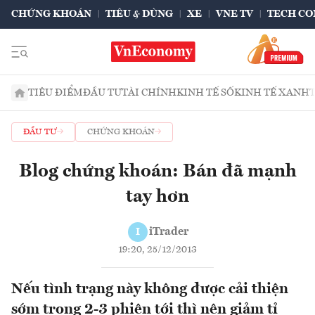
CHỨNG KHOÁN
TIÊU & DÙNG
XE
VNE TV
TECH CO
TIÊU ĐIỂM
ĐẦU TƯ
TÀI CHÍNH
KINH TẾ SỐ
KINH TẾ XANH
ĐẦU TƯ
CHỨNG KHOÁN
Blog chứng khoán: Bán đã mạnh
tay hơn
iTrader
I
19:20, 25/12/2013
Nếu tình trạng này không được cải thiện
sớm trong 2-3 phiên tới thì nên giảm tỉ