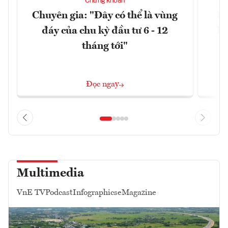
Chứng khoán
Chuyên gia: "Đây có thể là vùng
Dò
đáy của chu kỳ đầu tư 6 - 12
Đà
tháng tới"
Đọc ngay
Multimedia
VnE TV
Podcast
Infographics
eMagazine