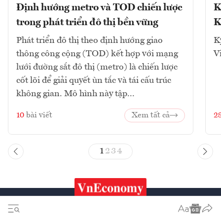
Định hướng metro và TOD chiến lược
K
trong phát triển đô thị bền vững
K
Phát triển đô thị theo định hướng giao
K
thông công cộng (TOD) kết hợp với mạng
V
lưới đường sắt đô thị (metro) là chiến lược
cốt lõi để giải quyết ùn tắc và tái cấu trúc
không gian. Mô hình này tập...
10
bài viết
Xem tất cả
2
1
2
3
4
Chứng khoán
Tiêu & Dùng