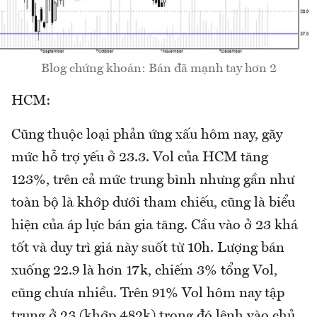
Blog chứng khoán: Bán đã mạnh tay hơn 2
HCM:
Cũng thuộc loại phản ứng xấu hôm nay, gãy
mức hỗ trợ yếu ở 23.3. Vol của HCM tăng
123%, trên cả mức trung bình nhưng gần như
toàn bộ là khớp dưới tham chiếu, cũng là biểu
hiện của áp lực bán gia tăng. Cầu vào ở 23 khá
tốt và duy trì giá này suốt từ 10h. Lượng bán
xuống 22.9 là hơn 17k, chiếm 3% tổng Vol,
cũng chưa nhiều. Trên 91% Vol hôm nay tập
trung ở 23 (khớp 482k) trong đó lệnh vào chủ