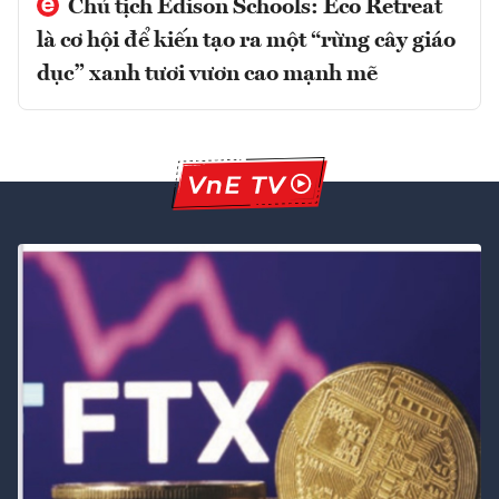
Chủ tịch Edison Schools: Eco Retreat
là cơ hội để kiến tạo ra một “rừng cây giáo
dục” xanh tươi vươn cao mạnh mẽ