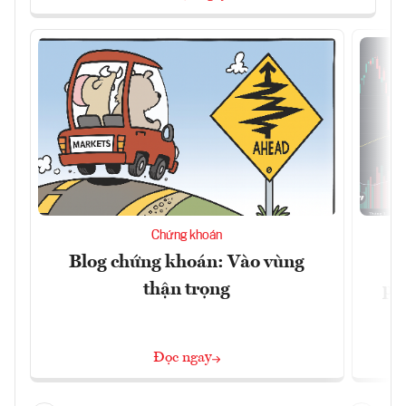
Chứng khoán
Blog chứng khoán: Vào vùng
V
thận trọng
ph
Đọc ngay