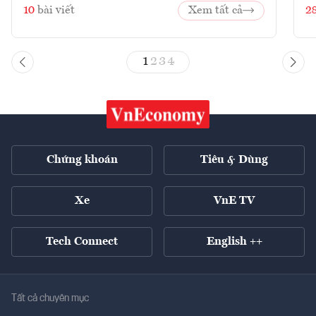
10
bài viết
Xem tất cả
2
1
2
3
4
Chứng khoán
Tiêu & Dùng
Xe
VnE TV
Tech Connect
English ++
Tất cả chuyên mục