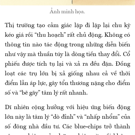
Ảnh minh họa.
Thị trường tạo cảm giác lặp đi lặp lại chu kỳ
kéo giá rồi “thu hoạch” rất chủ động. Không có
thông tin nào tác động trong những diễn biến
như vậy mà thuần túy là dòng tiền thay đổi. Cổ
phiếu được tích tụ lại và xả ra đều đặn. Đồng
loạt các trụ lớn bị xả giống nhau cả về thời
điểm lẫn áp lực, gây tổn thương nặng cho điểm
số và “bẽ gãy” tâm lý rất nhanh.
Dĩ nhiên cộng hưởng với hiệu ứng biến động
lớn này là tâm lý “dò đỉnh” và “nhấp nhổm” của
số đông nhà đầu tư. Các blue-chips trở thành