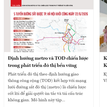
Định hướng metro và TOD chiến lược
K
trong phát triển đô thị bền vững
K
Phát triển đô thị theo định hướng giao
K
thông công cộng (TOD) kết hợp với mạng
V
lưới đường sắt đô thị (metro) là chiến lược
cốt lõi để giải quyết ùn tắc và tái cấu trúc
không gian. Mô hình này tập...