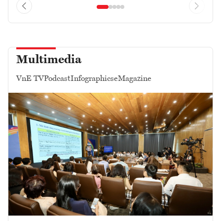
Multimedia
VnE TV
Podcast
Infographics
eMagazine