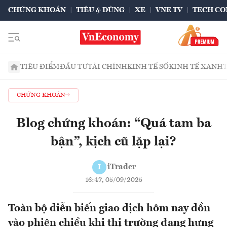
CHỨNG KHOÁN
TIÊU & DÙNG
XE
VNE TV
TECH CO
TIÊU ĐIỂM
ĐẦU TƯ
TÀI CHÍNH
KINH TẾ SỐ
KINH TẾ XANH
CHỨNG KHOÁN
Blog chứng khoán: “Quá tam ba
bận”, kịch cũ lặp lại?
iTrader
I
16:47, 05/09/2025
Toàn bộ diễn biến giao dịch hôm nay dồn
vào phiên chiều khi thị trường đang hưng