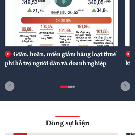
Giãn, hoãn, miễn giảm hàng loạt thuế
phí hỗ trợ người dân và doanh nghiệp
kin
Dòng sự kiện