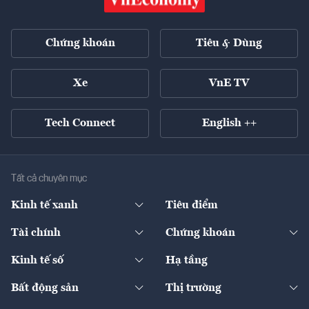
Chứng khoán
Tiêu & Dùng
Xe
VnE TV
Tech Connect
English ++
Tất cả chuyên mục
Kinh tế xanh
Tiêu điểm
Chuyển động xanh
Tài chính
Chứng khoán
Pháp lý
Ngân hàng
Doanh nghiệp niêm yết
Kinh tế số
Hạ tầng
Thương hiệu xanh
Thị trường vốn
Thị trường
Sản phẩm - Thị trường
Bất động sản
Thị trường
Diễn đàn
Thuế
Đầu tư
Tài sản số
Chính sách
Xuất nhập khẩu