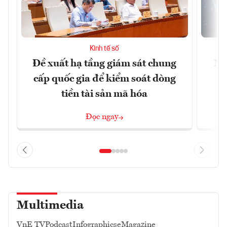
Kinh tế số
Đề xuất hạ tầng giám sát chung
Nh
cấp quốc gia để kiểm soát dòng
tiền tài sản mã hóa
Đọc ngay
Multimedia
VnE TV
Podcast
Infographics
eMagazine