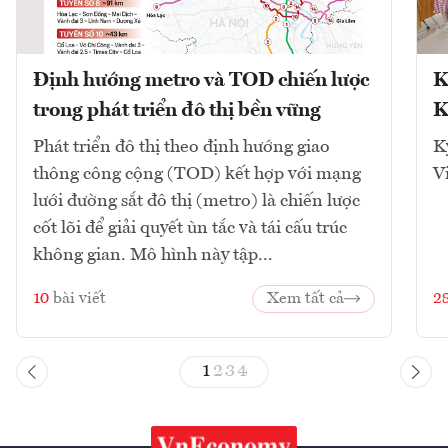
Định hướng metro và TOD chiến lược
K
trong phát triển đô thị bền vững
K
Phát triển đô thị theo định hướng giao
K
thông công cộng (TOD) kết hợp với mạng
V
lưới đường sắt đô thị (metro) là chiến lược
cốt lõi để giải quyết ùn tắc và tái cấu trúc
không gian. Mô hình này tập...
10
bài viết
Xem tất cả
2
1
2
3
4