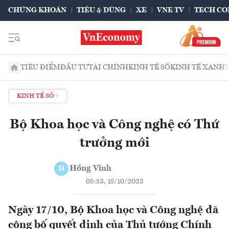
CHỨNG KHOÁN
TIÊU & DÙNG
XE
VNE TV
TECH CO
TIÊU ĐIỂM
ĐẦU TƯ
TÀI CHÍNH
KINH TẾ SỐ
KINH TẾ XANH
KINH TẾ SỐ
Bộ Khoa học và Công nghệ có Thứ
trưởng mới
Hồng Vinh
H
08:53, 18/10/2023
Ngày 17/10, Bộ Khoa học và Công nghệ đã
công bố quyết định của Thủ tướng Chính