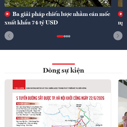
Ba giải pháp chiến lược nhằm cán mốc
xuất khẩu 74 tỷ USD
ngu
Dòng sự kiện