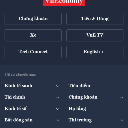
Chứng khoán
Tiêu & Dùng
Xe
VnE TV
Tech Connect
English ++
Tất cả chuyên mục
Kinh tế xanh
Tiêu điểm
Chuyển động xanh
Tài chính
Chứng khoán
Pháp lý
Ngân hàng
Doanh nghiệp niêm yết
Kinh tế số
Hạ tầng
Thương hiệu xanh
Thị trường vốn
Thị trường
Sản phẩm - Thị trường
Bất động sản
Thị trường
Diễn đàn
Thuế
Đầu tư
Tài sản số