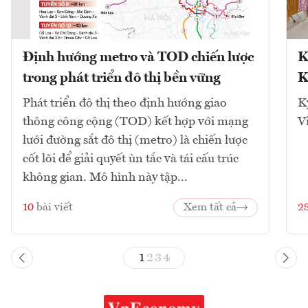
Định hướng metro và TOD chiến lược
K
trong phát triển đô thị bền vững
K
Phát triển đô thị theo định hướng giao
K
thông công cộng (TOD) kết hợp với mạng
V
lưới đường sắt đô thị (metro) là chiến lược
cốt lõi để giải quyết ùn tắc và tái cấu trúc
không gian. Mô hình này tập...
10
bài viết
Xem tất cả
2
1
2
3
4