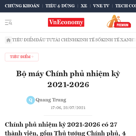
CHỨNG KHOÁN
TIÊU & DÙNG
XE
VNE TV
TECH CO
TIÊU ĐIỂM
ĐẦU TƯ
TÀI CHÍNH
KINH TẾ SỐ
KINH TẾ XANH
TIÊU ĐIỂM
Bộ máy Chính phủ nhiệm kỳ
2021-2026
Quang Trung
Q
17:06, 28/07/2021
Chính phủ nhiệm kỳ 2021-2026 có 27
thành viên, gồm Thủ tướng Chính phủ, 4