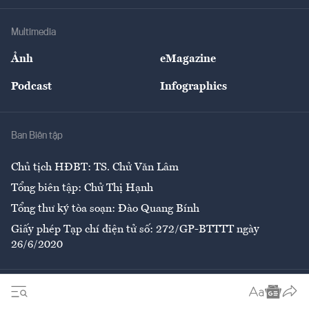
Khung pháp lý
Doanh nghiệp
Địa phương
Thị trường
Bảo hiểm
Multimedia
Sự kiện
Nhân lực
Ảnh
eMagazine
Đẹp +
An sinh
Podcast
Infographics
Giải trí
Y tế
Nhà
Ban Biên tập
Ẩm thực
Chủ tịch HĐBT: TS. Chử Văn Lâm
Tổng biên tập: Chử Thị Hạnh
Tổng thư ký tòa soạn: Đào Quang Bính
Giấy phép Tạp chí điện tử số: 272/GP-BTTTT ngày
26/6/2020
Liên hệ tòa soạn