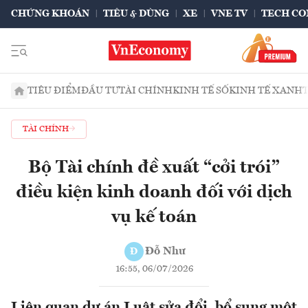
CHỨNG KHOÁN
TIÊU & DÙNG
XE
VNE TV
TECH CO
TIÊU ĐIỂM
ĐẦU TƯ
TÀI CHÍNH
KINH TẾ SỐ
KINH TẾ XANH
TÀI CHÍNH
Bộ Tài chính đề xuất “cởi trói”
điều kiện kinh doanh đối với dịch
vụ kế toán
Đỗ Như
Đ
16:55, 06/07/2026
Liên quan dự án Luật sửa đổi, bổ sung một