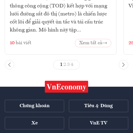
thông công cộng (TOD) kết hợp với mạng
V
lưới đường sắt đô thị (metro) là chiến lược
cốt lõi để giải quyết ùn tắc và tái cấu trúc
không gian. Mô hình này tập...
10
bài viết
Xem tất cả
2
1
2
3
4
Chứng khoán
Tiêu & Dùng
Xe
VnE TV