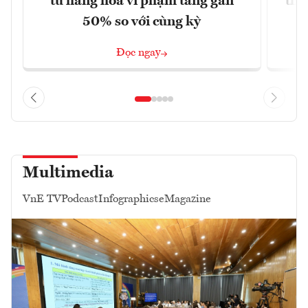
từ hàng hóa vi phạm tăng gần
thá
50% so với cùng kỳ
Đọc ngay
Multimedia
VnE TV
Podcast
Infographics
eMagazine