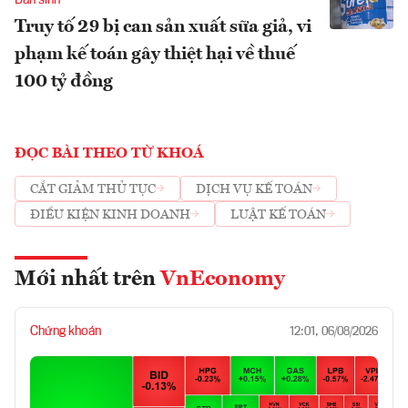
Dân sinh
Truy tố 29 bị can sản xuất sữa giả, vi
phạm kế toán gây thiệt hại về thuế
100 tỷ đồng
ĐỌC BÀI THEO TỪ KHOÁ
CẮT GIẢM THỦ TỤC
DỊCH VỤ KẾ TOÁN
ĐIỀU KIỆN KINH DOANH
LUẬT KẾ TOÁN
Mới nhất trên
VnEconomy
Chứng khoán
12:01, 06/08/2026