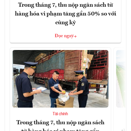
Trong tháng 7, thu nộp ngân sách từ
hàng hóa vi phạm tăng gần 50% so với
cùng kỳ
Đọc ngay
Tài chính
Trong tháng 7, thu nộp ngân sách
G