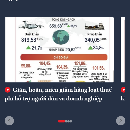
Giãn, hoãn, miễn giảm hàng loạt thuế
phí hỗ trợ người dân và doanh nghiệp
kin