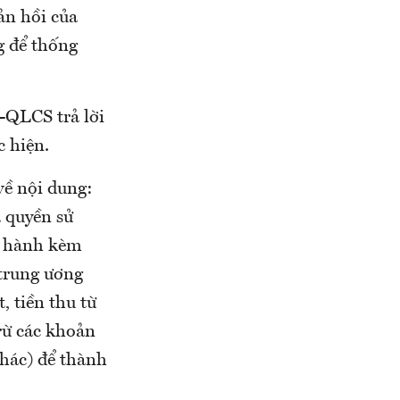
ản hồi của
g để thống
-QLCS trả lời
c hiện.
ề nội dung:
á quyền sử
an hành kèm
 trung ương
, tiền thu từ
trừ các khoản
 khác) để thành