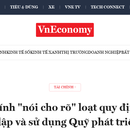
TIÊU & DÙNG
XE
VNE TV
TECH CONNECT
ÍNH
KINH TẾ SỐ
KINH TẾ XANH
THỊ TRƯỜNG
DOANH NGHIỆP
BẤT
TÀI CHÍNH
ính "nói cho rõ" loạt quy đ
 lập và sử dụng Quỹ phát tri