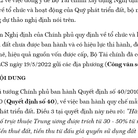
2 về việc đồng ý để Bộ Tài chính xây dựng Nghị đị
ề tổ chức và hoạt động của Quỹ phát triển đất, bộ 
 dự thảo nghị định nói trên.
an Nghị định của Chính phủ quy định về tổ chức và
n đất chưa được ban hành và có hiệu lực thi hành, 
chẽ, hiệu quả nguồn vốn được cấp, Bộ Tài chính đã 
S ngày 19/5/2022 gửi các địa phương
(Công văn s
NỘI DUNG
hủ tướng Chính phủ ban hành Quyết định số 40/20
10
(Quyết định số 40)
, về việc ban hành quy chế mẫ
át triển đất. Điều 3 tại quyết định này nêu rõ:
"Hàn
ố trực thuộc Trung ương được trích từ 30 - 50% từ 
iền thuê đất, tiền thu từ đấu giá quyền sử dụng đất