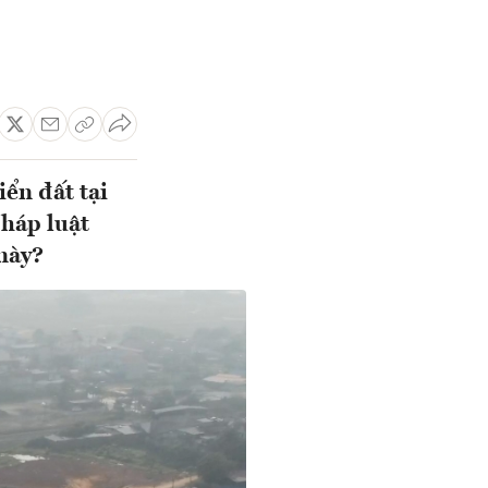
iển đất tại
pháp luật
 này?