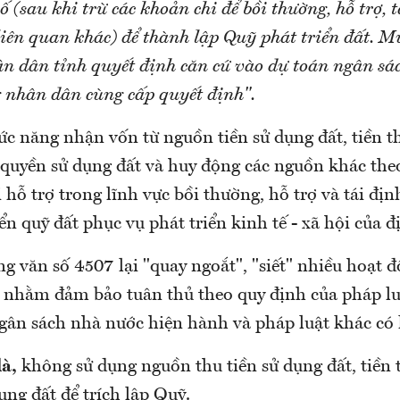
ố (sau khi trừ các khoản chi để bồi thường, hỗ trợ, 
 liên quan khác) để thành lập Quỹ phát triển đất. Mứ
n dân tỉnh quyết định căn cứ vào dự toán ngân sá
 nhân dân cùng cấp quyết định".
c năng nhận vốn từ nguồn tiền sử dụng đất, tiền th
á quyền sử dụng đất và huy động các nguồn khác the
 hỗ trợ trong lĩnh vực bồi thường, hỗ trợ và tái địn
iển quỹ đất phục vụ phát triển kinh tế - xã hội của 
g văn số 4507 lại "quay ngoắt", "siết" nhiều hoạt 
, nhằm đảm bảo tuân thủ theo quy định của pháp luậ
ngân sách nhà nước hiện hành và pháp luật khác có 
là,
không sử dụng nguồn thu tiền sử dụng đất, tiền 
ụng đất để trích lập Quỹ.