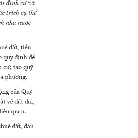
tái định cư và
c trích cụ thể
ch nhà nước
uê đất, tiền
o quy định để
h cư; tạo quỹ
địa phương.
động của Quỹ
t về đất đai,
liên quan.
thuê đất, đấu