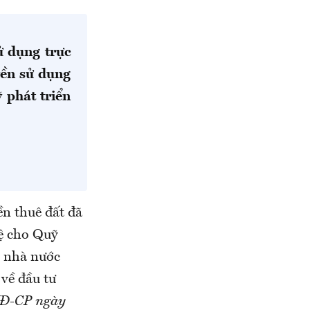
ử dụng trực
yền sử dụng
 phát triển
ền thuê đất đã
lệ cho Quỹ
h nhà nước
 về đầu tư
NĐ-CP ngày