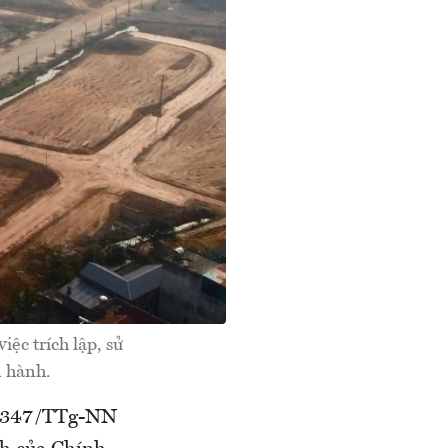
ệc trích lập, sử
n hành.
số 347/TTg-NN