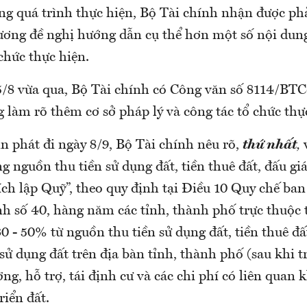
ong quá trình thực hiện, Bộ Tài chính nhận được ph
ương đề nghị hướng dẫn cụ thể hơn một số nội dun
chức thực hiện.
5/8 vừa qua, Bộ Tài chính có Công văn số 8114/BTC
 làm rõ thêm cơ sở pháp lý và công tác tổ chức thự
n phát đi ngày 8/9, Bộ Tài chính nêu rõ,
thứ nhất
,
v
 nguồn thu tiền sử dụng đất, tiền thuê đất, đấu gi
ích lập Quỹ”, theo quy định tại Điều 10 Quy chế b
nh số 40, hàng năm các tỉnh, thành phố trực thuộc
30 - 50% từ nguồn thu tiền sử dụng đất, tiền thuê đất
sử dụng đất trên địa bàn tỉnh, thành phố (sau khi 
ờng, hỗ trợ, tái định cư và các chi phí có liên quan
riển đất.