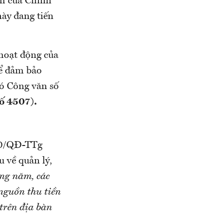
nh của Chính
này đang tiến
 hoạt động của
để đảm bảo
có Công văn số
ố 4507).
10/QĐ-TTg
u về quản lý,
g năm, các
nguồn thu tiền
 trên địa bàn