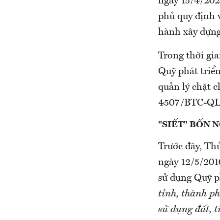
ngày 15/4/202
phủ quy định v
hành xây dựng
Trong thời gi
Quỹ phát triể
quản lý chặt 
4507/BTC-QLC
"SIẾT" BỐN 
Trước đây, T
ngày 12/5/20
sử dụng Quỹ ph
tỉnh, thành ph
sử dụng đất, t