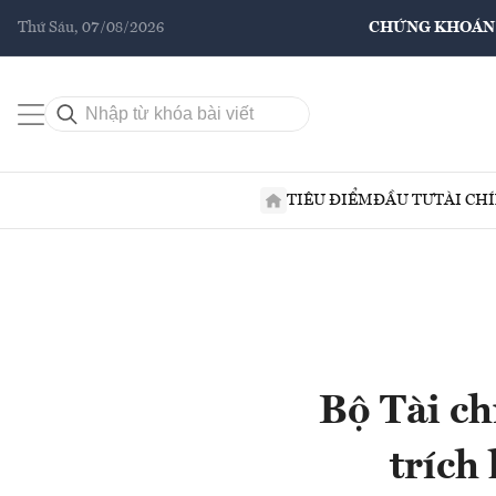
Thứ Sáu, 07/08/2026
CHỨNG KHOÁN
TIÊU ĐIỂM
ĐẦU TƯ
TÀI CH
Bộ Tài ch
trích