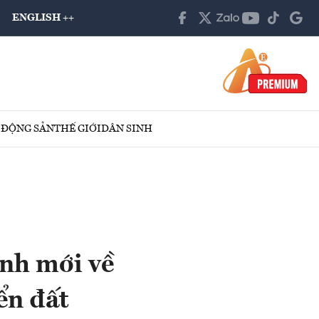
ENGLISH ++
 ĐỘNG SẢN
THẾ GIỚI
DÂN SINH
ịnh mới về
ển đất