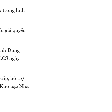
 trong lĩnh
ấu giá quyền
Đình Dũng
QLCS ngày
cấp, hỗ trợ
i Kho bạc Nhà