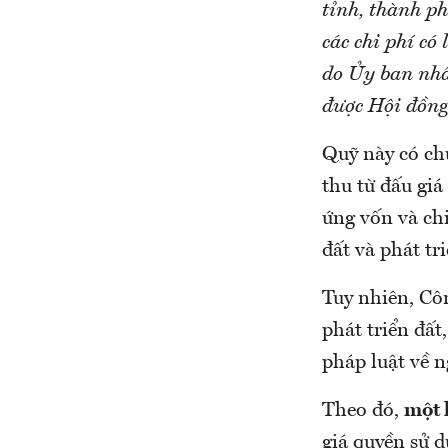
tỉnh, thành ph
các chi phí có
do Ủy ban nhâ
được Hội đồng
Quỹ này có chứ
thu từ đấu gi
ứng vốn và chi
đất và phát tr
Tuy nhiên, Côn
phát triển đất
pháp luật về 
Theo đó,
một 
giá quyền sử d