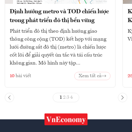
Định hướng metro và TOD chiến lược
K
trong phát triển đô thị bền vững
K
Phát triển đô thị theo định hướng giao
K
thông công cộng (TOD) kết hợp với mạng
V
lưới đường sắt đô thị (metro) là chiến lược
cốt lõi để giải quyết ùn tắc và tái cấu trúc
không gian. Mô hình này tập...
10
bài viết
Xem tất cả
2
1
2
3
4