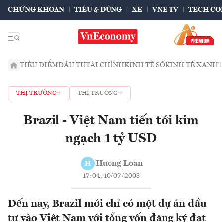
CHỨNG KHOÁN
TIÊU & DÙNG
XE
VNE TV
TECH CO
TIÊU ĐIỂM
ĐẦU TƯ
TÀI CHÍNH
KINH TẾ SỐ
KINH TẾ XANH
THỊ TRƯỜNG
THỊ TRƯỜNG
Brazil - Việt Nam tiến tới kim
ngạch 1 tỷ USD
Hương Loan
H
17:04, 10/07/2008
Đến nay, Brazil mới chỉ có một dự án đầu
tư vào Việt Nam với tổng vốn đăng ký đạt