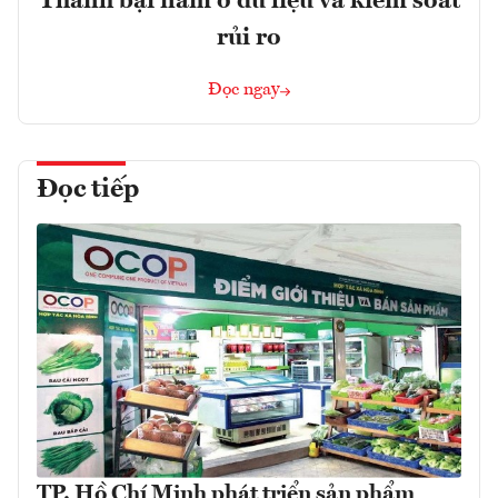
Thành bại nằm ở dữ liệu và kiểm soát
rủi ro
Đọc ngay
Đọc tiếp
TP. Hồ Chí Minh phát triển sản phẩm