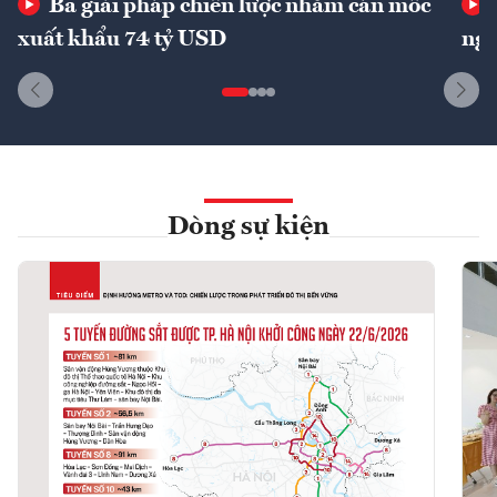
Ba giải pháp chiến lược nhằm cán mốc
xuất khẩu 74 tỷ USD
ngu
Dòng sự kiện