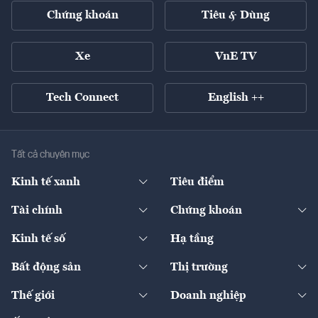
Chứng khoán
Tiêu & Dùng
Xe
VnE TV
Tech Connect
English ++
Tất cả chuyên mục
Kinh tế xanh
Tiêu điểm
Chuyển động xanh
Tài chính
Chứng khoán
Pháp lý
Ngân hàng
Doanh nghiệp niêm yết
Kinh tế số
Hạ tầng
Thương hiệu xanh
Thị trường vốn
Thị trường
Sản phẩm - Thị trường
Bất động sản
Thị trường
Diễn đàn
Thuế
Đầu tư
Tài sản số
Chính sách
Xuất nhập khẩu
Thế giới
Doanh nghiệp
Bảo hiểm
Quốc tế
Dịch vụ số
Thị trường
Khung pháp lý
Kinh tế
Chuyển động