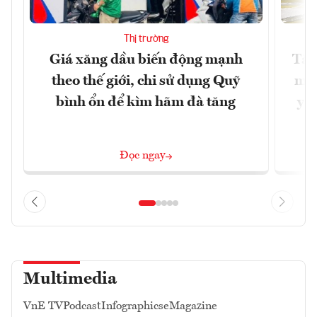
Thị trường
Giá xăng dầu biến động mạnh
Tăn
theo thế giới, chi sử dụng Quỹ
min
bình ổn để kìm hãm đà tăng
yêu
Đọc ngay
Multimedia
VnE TV
Podcast
Infographics
eMagazine