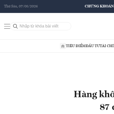
Thứ Sáu, 07/08/2026
CHỨNG KHOÁN
TIÊU ĐIỂM
ĐẦU TƯ
TÀI CH
Hàng khôn
87 