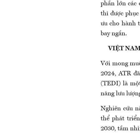
phần lớn các 
thì được phục 
ưu cho hành t
bay ngắn.
VIỆT NA
Với mong muốn
2024, ATR đã
(TEDI) là một
năng lưu lượng
Nghiên cứu n
thể phát triể
2030, tầm nh