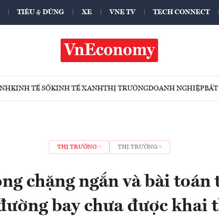
TIÊU & DÙNG
XE
VNE TV
TECH CONNECT
ÍNH
KINH TẾ SỐ
KINH TẾ XANH
THỊ TRƯỜNG
DOANH NGHIỆP
BẤT
THỊ TRƯỜNG
THỊ TRƯỜNG
g chặng ngắn và bài toán 
đường bay chưa được khai 