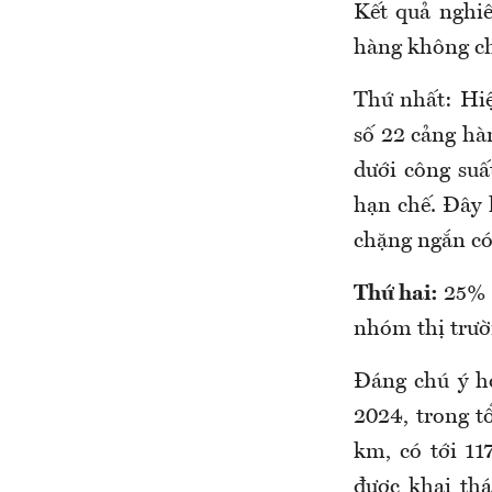
Kết quả nghiê
hàng không ch
Thứ nhất: Hiệ
số 22 cảng hà
dưới công suấ
hạn chế. Đây 
chặng ngắn có
Thứ hai:
25% đ
nhóm thị trườ
Đáng chú ý h
2024, trong t
km, có tới 1
được khai th