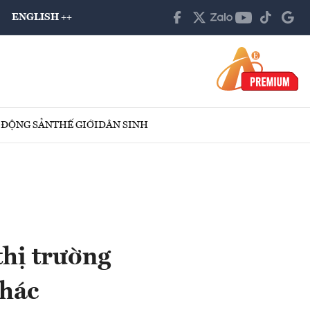
ENGLISH ++
 ĐỘNG SẢN
THẾ GIỚI
DÂN SINH
thị trường
thác