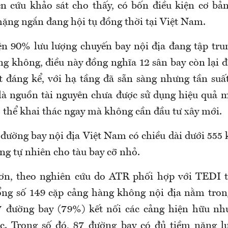
n cứu khảo sát cho thấy, có bốn điều kiện cơ bản
ặng ngắn đang hội tụ đồng thời tại Việt Nam.
n 90% lưu lượng chuyến bay nội địa đang tập trun
ng không, điều này đồng nghĩa 12 sân bay còn lại 
t đáng kể, với hạ tầng đã sẵn sàng nhưng tần suất
là nguồn tài nguyên chưa được sử dụng hiệu quả
 thể khai thác ngay mà không cần đầu tư xây mới.
ường bay nội địa Việt Nam có chiều dài dưới 555 
ng tự nhiên cho tàu bay cỡ nhỏ.
ơn, theo nghiên cứu do ATR phối hợp với TEDI 
ổng số 149 cặp cảng hàng không nội địa nằm tro
17 đường bay (79%) kết nối các cảng hiện hữu nh
ác. Trong số đó, 87 đường bay có đủ tiềm năng l