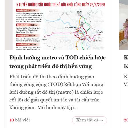
Định hướng metro và TOD chiến lược
K
trong phát triển đô thị bền vững
K
Phát triển đô thị theo định hướng giao
K
thông công cộng (TOD) kết hợp với mạng
V
lưới đường sắt đô thị (metro) là chiến lược
cốt lõi để giải quyết ùn tắc và tái cấu trúc
không gian. Mô hình này tập...
10
bài viết
Xem tất cả
2