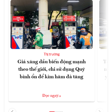
Thị trường
Giá xăng dầu biến động mạnh
Tăn
theo thế giới, chi sử dụng Quỹ
min
bình ổn để kìm hãm đà tăng
yêu
Đọc ngay