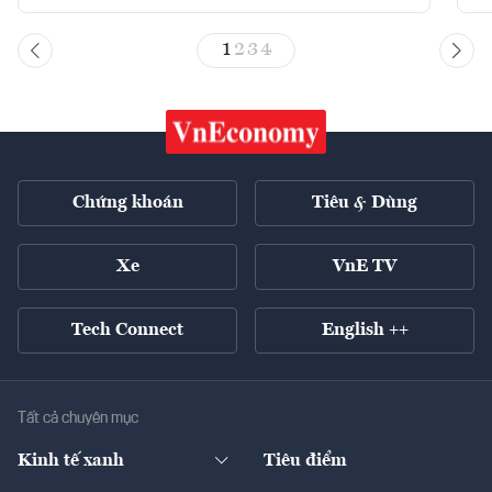
1
2
3
4
Chứng khoán
Tiêu & Dùng
Xe
VnE TV
Tech Connect
English ++
Tất cả chuyên mục
Kinh tế xanh
Tiêu điểm
Chuyển động xanh