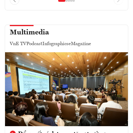
Multimedia
VnE TV
Podcast
Infographics
eMagazine