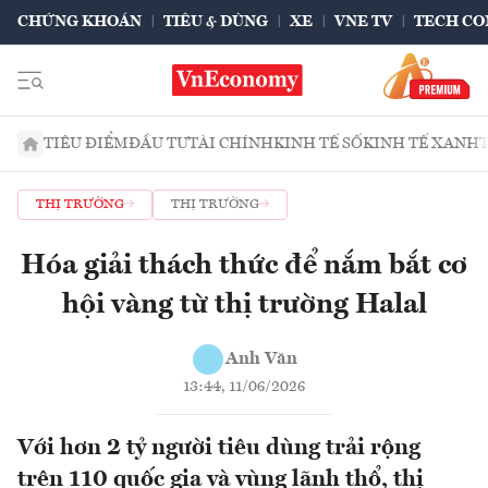
CHỨNG KHOÁN
TIÊU & DÙNG
XE
VNE TV
TECH CO
TIÊU ĐIỂM
ĐẦU TƯ
TÀI CHÍNH
KINH TẾ SỐ
KINH TẾ XANH
THỊ TRƯỜNG
THỊ TRƯỜNG
Hóa giải thách thức để nắm bắt cơ
hội vàng từ thị trường Halal
Anh Văn
13:44, 11/06/2026
Với hơn 2 tỷ người tiêu dùng trải rộng
trên 110 quốc gia và vùng lãnh thổ, thị