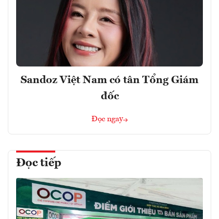
Sandoz Việt Nam có tân Tổng Giám
đốc
Đọc ngay
Đọc tiếp