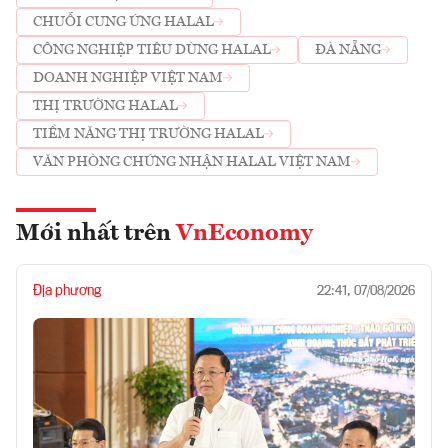
CHUỖI CUNG ỨNG HALAL
CÔNG NGHIỆP TIÊU DÙNG HALAL
ĐÀ NẴNG
DOANH NGHIỆP VIỆT NAM
THỊ TRƯỜNG HALAL
TIỀM NĂNG THỊ TRƯỜNG HALAL
VĂN PHÒNG CHỨNG NHẬN HALAL VIỆT NAM
Mới nhất trên
VnEconomy
Địa phương
22:41, 07/08/2026