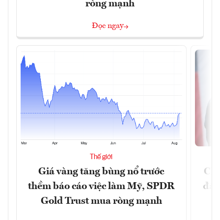
ròng mạnh
Đọc ngay
Thế giới
Giá vàng tăng bùng nổ trước
Chí
thềm báo cáo việc làm Mỹ, SPDR
đã 
Gold Trust mua ròng mạnh