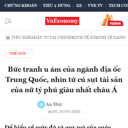
CHỨNG KHOÁN
TIÊU & DÙNG
XE
VNE TV
TECH CO
TIÊU ĐIỂM
ĐẦU TƯ
TÀI CHÍNH
KINH TẾ SỐ
KINH TẾ XANH
THẾ GIỚI
Bức tranh u ám của ngành địa ốc
Trung Quốc, nhìn từ cú sụt tài sản
của nữ tỷ phú giàu nhất châu Á
An Huy
A
16:07, 28/07/2022
Để hiểu về mức độ và quy mô của cuộc