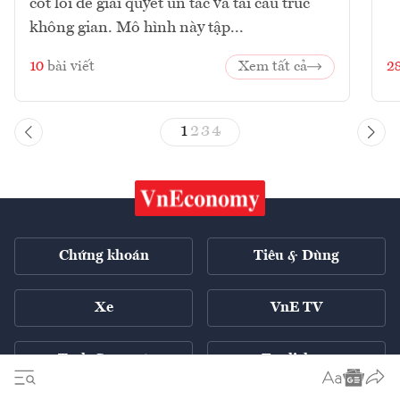
cốt lõi để giải quyết ùn tắc và tái cấu trúc
không gian. Mô hình này tập...
10
bài viết
Xem tất cả
2
1
2
3
4
Chứng khoán
Tiêu & Dùng
Xe
VnE TV
Tech Connect
English ++