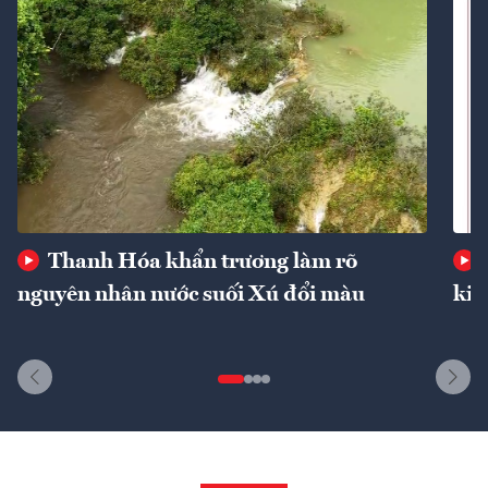
Thanh Hóa khẩn trương làm rõ
nguyên nhân nước suối Xú đổi màu
kin