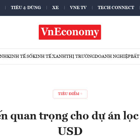
TIÊU & DÙNG
XE
VNE TV
TECH CONNECT
ÍNH
KINH TẾ SỐ
KINH TẾ XANH
THỊ TRƯỜNG
DOANH NGHIỆP
BẤT
TIÊU ĐIỂM
n quan trọng cho dự án lọc
USD