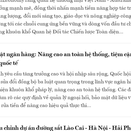
nEconomy rằng quan hệ thương mại Việt Nam - Australia
ưởng mạnh mẽ, đồng thời nhấn mạnh tiềm năng hợp tác t
ng lượng, đổi mới sáng tạo, giáo dục và nông nghiệp côn
ng tới các chuỗi cung ứng bền vững và dòng vốn đầu tư c
ng khuôn khổ Quan hệ Đối tác Chiến lược Toàn diện...
uật ngân hàng: Nâng cao an toàn hệ thống, tiệm cậ
quốc tế
h yêu cầu tăng trưởng cao và hội nhập sâu rộng, Quốc hội
sửa đổi đồng bộ ba luật quan trọng trong lĩnh vực ngân 
ện khuôn khổ pháp lý, nâng cao an toàn hệ thống. Các đ
làm rõ các quy định về quản lý ngoại hối, bảo mật dữ liệu 
rửa tiền để nâng cao hiệu quả thực thi…
u chỉnh dự án đường sắt Lào Cai - Hà Nội - Hải P