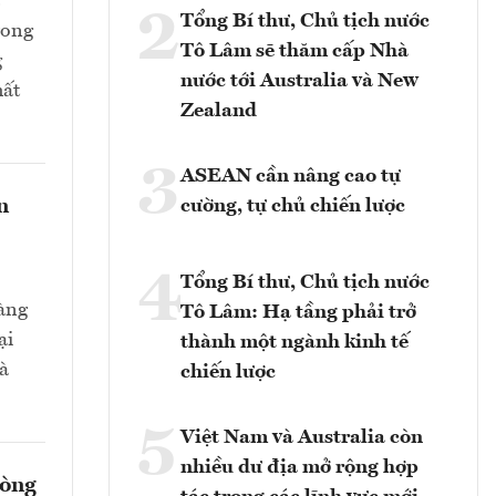
2
Tổng Bí thư, Chủ tịch nước
rong
Tô Lâm sẽ thăm cấp Nhà
g
nước tới Australia và New
hất
Zealand
3
ASEAN cần nâng cao tự
n
cường, tự chủ chiến lược
4
Tổng Bí thư, Chủ tịch nước
hàng
Tô Lâm: Hạ tầng phải trở
ại
thành một ngành kinh tế
và
chiến lược
5
Việt Nam và Australia còn
nhiều dư địa mở rộng hợp
hòng