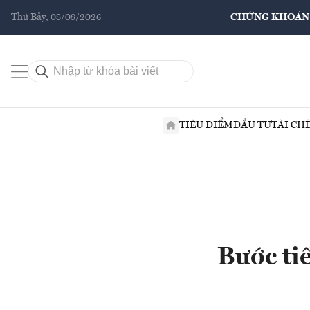
Thứ Bảy, 08/08/2026
CHỨNG KHOÁN
TIÊU ĐIỂM
ĐẦU TƯ
TÀI CH
Bước tiế