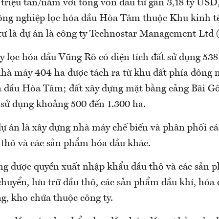
triệu tấn/năm với tổng vốn đầu tư gần 3,18 tỷ USD,
công nghiệp lọc hóa dầu Hòa Tâm thuộc Khu kinh 
tư là dự án là công ty Technostar Management Ltd 
 lọc hóa dầu Vũng Rô có diện tích đất sử dụng 538 
nhà máy 404 ha được tách ra từ khu đất phía đông
a dầu Hòa Tâm; đất xây dựng mặt bằng cảng Bãi Gố
 sử dụng khoảng 500 đến 1.300 ha.
dự án là xây dựng nhà máy chế biến và phân phối c
u thô và các sản phẩm hóa dầu khác.
ng được quyền xuất nhập khẩu dầu thô và các sản 
huyển, lưu trữ dầu thô, các sản phẩm dầu khí, hóa
g, kho chứa thuộc công ty.