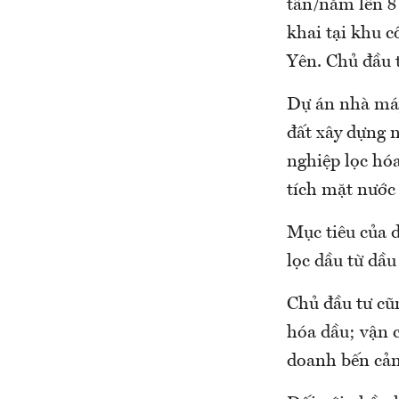
tấn/năm lên 8 
khai tại khu 
Yên. Chủ đầu 
Dự án nhà máy
đất xây dựng 
nghiệp lọc hó
tích mặt nước
Mục tiêu của 
lọc dầu từ dầ
Chủ đầu tư cũ
hóa dầu; vận c
doanh bến cản