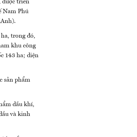
 được triển
tế Nam Phú
(Anh).
ha, trong đó,
 nam khu công
c 143 ha; diện
ác sản phẩm
phẩm dầu khí,
 dầu và kinh