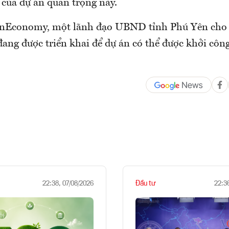
 của dự án quan trọng này.
VnEconomy, một lãnh đạo UBND tỉnh Phú Yên cho 
đang được triển khai để dự án có thể được khởi côn
Đầu tư
22:38, 07/08/2026
22:3