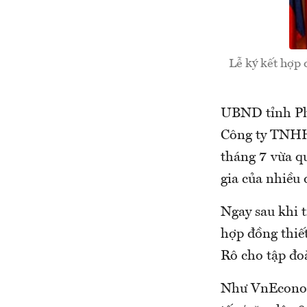
Lễ ký kết hợp 
UBND tỉnh Phú
Công ty TNHH 
tháng 7 vừa qu
gia của nhiều
Ngay sau khi t
hợp đồng thiế
Rô cho tập đo
Như VnEconomy