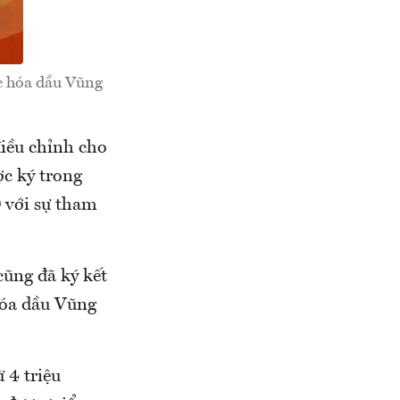
ọc hóa dầu Vũng
iều chỉnh cho
c ký trong
0 với sự tham
cũng đã ký kết
hóa dầu Vũng
 4 triệu