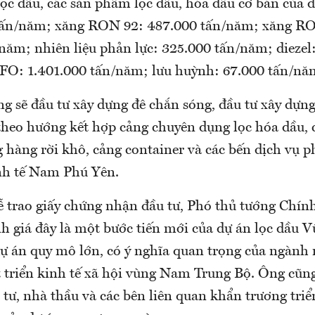
lọc dầu, các sản phẩm lọc dầu, hóa dầu cơ bản của 
tấn/năm; xăng RON 92: 487.000 tấn/năm; xăng R
năm; nhiên liệu phản lực: 325.000 tấn/năm; diezel
FO: 1.401.000 tấn/năm; lưu huỳnh: 67.000 tấn/n
ng sẽ đầu tư xây dựng đê chắn sóng, đầu tư xây dựn
theo hướng kết hợp cảng chuyên dụng lọc hóa dầu,
g hàng rời khô, cảng container và các bến dịch vụ 
nh tế Nam Phú Yên.
 lễ trao giấy chứng nhận đầu tư, Phó thủ tướng Chí
h giá đây là một bước tiến mới của dự án lọc dầu 
ự án quy mô lớn, có ý nghĩa quan trọng của ngành 
 triển kinh tế xã hội vùng Nam Trung Bộ. Ông cũn
tư, nhà thầu và các bên liên quan khẩn trương triể