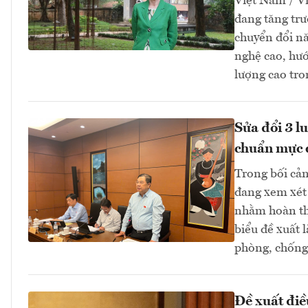
Việt Nam / V
đang tăng tr
chuyển đổi nă
nghệ cao, hướ
lượng cao tro
Sửa đổi 3 l
chuẩn mực 
Trong bối cản
đang xem xét 
nhằm hoàn thi
biểu đề xuất 
phòng, chống 
Đề xuất điề