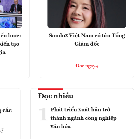
ến lược:
Sandoz Việt Nam có tân Tổng
kiến tạo
Giám đốc
gia
Đọc ngay
Đọc nhiều
1
Phát triển xuất bản trở
 các
thành ngành công nghiệp
văn hóa
tế