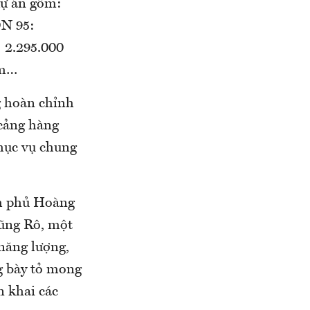
dự án gồm:
ON 95:
: 2.295.000
ăm…
g hoàn chỉnh
 cảng hàng
phục vụ chung
nh phủ Hoàng
Vũng Rô, một
năng lượng,
g bày tỏ mong
n khai các