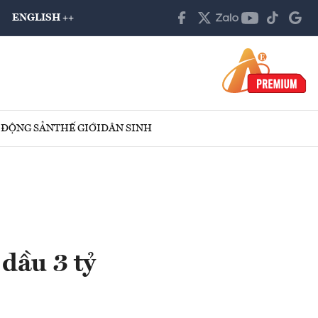
ENGLISH ++
 ĐỘNG SẢN
THẾ GIỚI
DÂN SINH
 dầu 3 tỷ