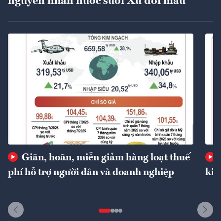
nguyên nhân nước suối Xú đổi màu
Giãn, hoãn, miễn giảm hàng loạt thuế
phí hỗ trợ người dân và doanh nghiệp
kin