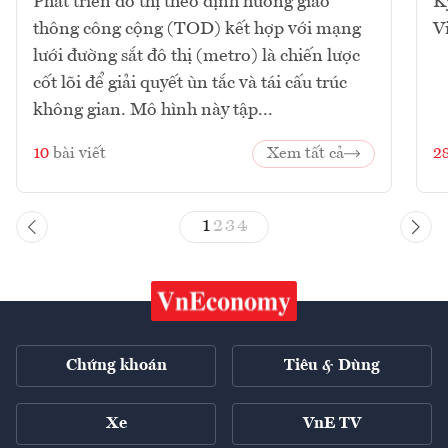
Phát triển đô thị theo định hướng giao
K
thông công cộng (TOD) kết hợp với mạng
V
lưới đường sắt đô thị (metro) là chiến lược
cốt lõi để giải quyết ùn tắc và tái cấu trúc
không gian. Mô hình này tập...
10
bài viết
Xem tất cả
2
1
2
3
4
Chứng khoán
Tiêu & Dùng
Xe
VnE TV