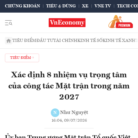
CHỨNG KHOÁN
TIÊU & DÙNG
XE
VNE TV
TECH CO
TIÊU ĐIỂM
ĐẦU TƯ
TÀI CHÍNH
KINH TẾ SỐ
KINH TẾ XANH
TIÊU ĐIỂM
Xác định 8 nhiệm vụ trọng tâm
của công tác Mặt trận trong năm
2027
Như Nguyệt
N
16:04, 09/07/2026
Ủy ban Trung ương Mặt trận Tổ quốc Việt