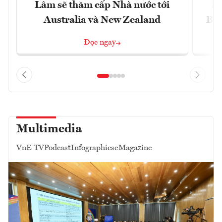
Lâm sẽ thăm cấp Nhà nước tới
lậ
Australia và New Zealand
Bắc
Đọc ngay
Multimedia
VnE TV
Podcast
Infographics
eMagazine