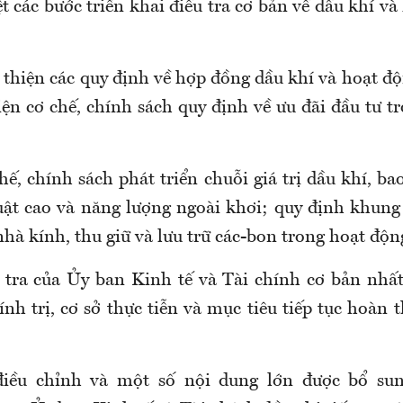
t các bước triển khai điều tra cơ bản về dầu khí v
 thiện các quy định về hợp đồng dầu khí và hoạt độ
iện cơ chế, chính sách quy định về ưu đãi đầu tư t
ế, chính sách phát triển chuỗi giá trị dầu khí, b
uật cao và năng lượng ngoài khơi; quy định khung
nhà kính, thu giữ và lưu trữ các-bon trong hoạt độn
tra của Ủy ban Kinh tế và Tài chính cơ bản nhất 
hính trị, cơ sở thực tiễn và mục tiêu tiếp tục hoàn 
iều chỉnh và một số nội dung lớn được bổ sun