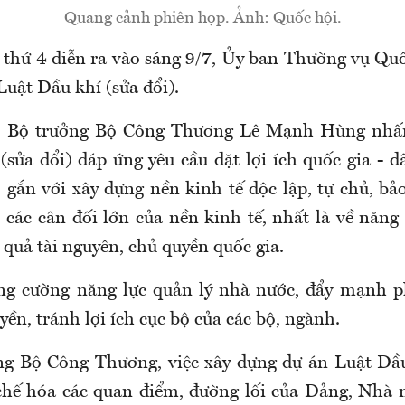
Quang cảnh phiên họp. Ảnh: Quốc hội.
 thứ 4 diễn ra vào sáng 9/7, Ủy ban Thường vụ Quố
Luật Dầu khí (sửa đổi).
h, Bộ trưởng Bộ Công Thương Lê Mạnh Hùng nh
sửa đổi) đáp ứng yêu cầu đặt lợi ích quốc gia - d
t; gắn với xây dựng nền kinh tế độc lập, tự chủ, b
 các cân đối lớn của nền kinh tế, nhất là về năng
 quả tài nguyên, chủ quyền quốc gia.
ăng cường năng lực quản lý nhà nước, đẩy mạnh p
yền, tránh lợi ích cục bộ của các bộ, ngành.
g Bộ Công Thương, việc xây dựng dự án Luật Dầu
hế hóa các quan điểm, đường lối của Đảng, Nhà 