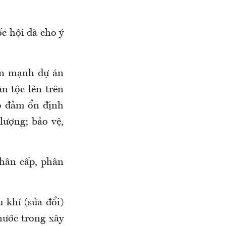
c hội đã cho ý
ấn mạnh dự án
ân tộc lên trên
ảo đảm ổn định
 lượng; bảo vệ,
hân cấp, phân
 khí (sửa đổi)
nước trong xây