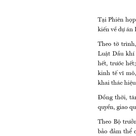
Tại Phiên họp
kiến về dự án 
Theo tờ trìn
Luật Dầu khí (
hết, trước hế
kinh tế vĩ mô,
khai thác hiệu
Đồng thời, t
quyền, giao qu
Theo Bộ trưởn
bảo đảm thể c