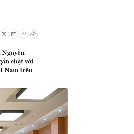
i Nguyễn
ắn chặt với
iệt Nam trên