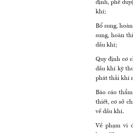
định, phê duyệ
khí;
Bổ sung, hoàn
sung, hoàn th
dầu khí;
Quy định cơ ch
dầu khí kỹ th
phát thải khí 
Báo cáo thẩm 
thiết, cơ sở c
về dầu khí.
Về phạm vi đ