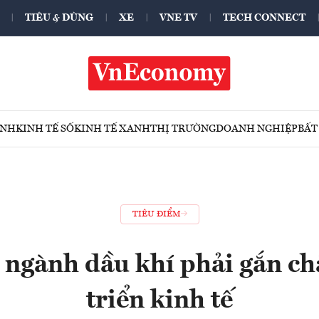
TIÊU & DÙNG
XE
VNE TV
TECH CONNECT
ÍNH
KINH TẾ SỐ
KINH TẾ XANH
THỊ TRƯỜNG
DOANH NGHIỆP
BẤT
TIÊU ĐIỂM
 ngành dầu khí phải gắn ch
triển kinh tế