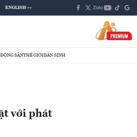
ENGLISH ++
 ĐỘNG SẢN
THẾ GIỚI
DÂN SINH
ặt với phát