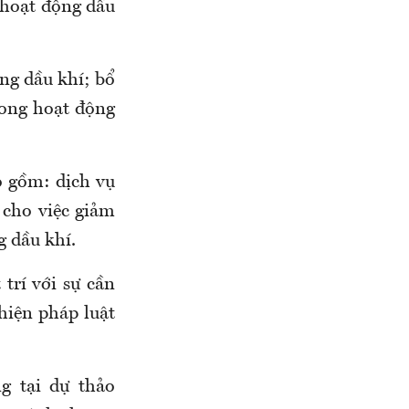
à hoạt động dầu
ng dầu khí; bổ
rong hoạt động
ao gồm: dịch vụ
 cho việc giảm
g dầu khí.
trí với sự cần
thiện pháp luật
g tại dự thảo