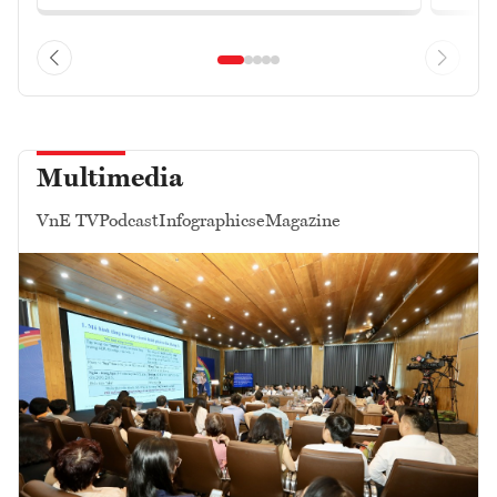
Multimedia
VnE TV
Podcast
Infographics
eMagazine