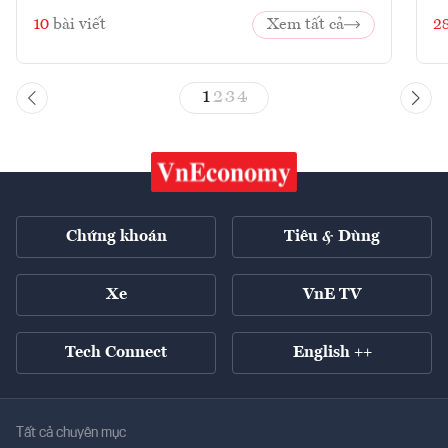
10
bài viết
Xem tất cả
2
1
2
3
4
Chứng khoán
Tiêu & Dùng
Xe
VnE TV
Tech Connect
English ++
Tất cả chuyên mục