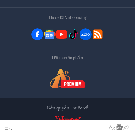
Theo dõi VnEconomy
Đặt mua ấn phẩm
Bản quyền thuộc về
VnEconomy
Tạp chí điện tử của Hội Khoa học Kinh tế Việt Nam