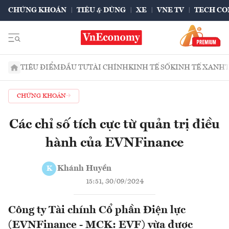
CHỨNG KHOÁN
TIÊU & DÙNG
XE
VNE TV
TECH CO
TIÊU ĐIỂM
ĐẦU TƯ
TÀI CHÍNH
KINH TẾ SỐ
KINH TẾ XANH
CHỨNG KHOÁN
Các chỉ số tích cực từ quản trị điều
hành của EVNFinance
Khánh Huyền
K
15:51, 30/09/2024
Công ty Tài chính Cổ phần Điện lực
(EVNFinance - MCK: EVF) vừa được