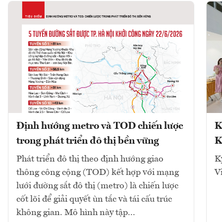
Định hướng metro và TOD chiến lược
K
trong phát triển đô thị bền vững
K
Phát triển đô thị theo định hướng giao
K
thông công cộng (TOD) kết hợp với mạng
V
lưới đường sắt đô thị (metro) là chiến lược
cốt lõi để giải quyết ùn tắc và tái cấu trúc
không gian. Mô hình này tập...