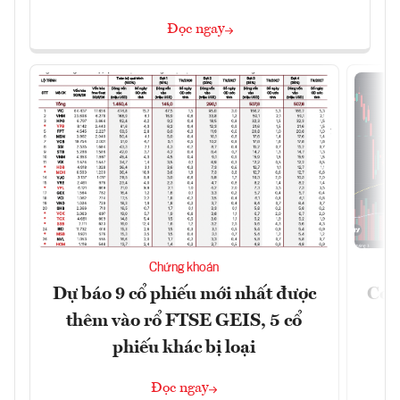
Đọc ngay
Chứng khoán
Dự báo 9 cổ phiếu mới nhất được
Có t
thêm vào rổ FTSE GEIS, 5 cổ
phiếu khác bị loại
Đọc ngay