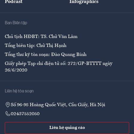
Podcast
Infographics
Giải trí
Y tế
Nhà
Ban Biên tập
Ẩm thực
Chủ tịch HĐBT: TS. Chử Văn Lâm
Tổng biên tập: Chử Thị Hạnh
Tổng thư ký tòa soạn: Đào Quang Bính
Giấy phép Tạp chí điện tử số: 272/GP-BTTTT ngày
26/6/2020
Liên hệ tòa soạn
Số 96-98 Hoàng Quốc Việt, Cầu Giấy, Hà Nội
02437552050
Liên hệ quảng cáo