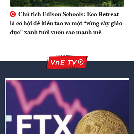
Chủ tịch Edison Schools: Eco Retreat
là cơ hội để kiến tạo ra một “rừng cây giáo
dục” xanh tươi vươn cao mạnh mẽ