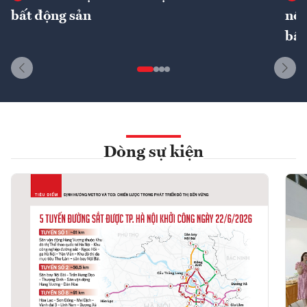
bất động sản
nôn
bất
Dòng sự kiện