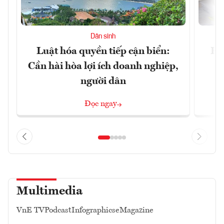
Dân sinh
Luật hóa quyền tiếp cận biển:
Hà
Cần hài hòa lợi ích doanh nghiệp,
n
người dân
Đọc ngay
Multimedia
VnE TV
Podcast
Infographics
eMagazine