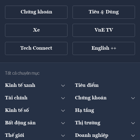
Chứng khoán
Tiêu & Dùng
Xe
VnE TV
Tech Connect
English ++
Tất cả chuyên mục
Kinh tế xanh
Tiêu điểm
Chuyển động xanh
Tài chính
Chứng khoán
Pháp lý
Ngân hàng
Doanh nghiệp niêm yết
Kinh tế số
Hạ tầng
Thương hiệu xanh
Thị trường vốn
Thị trường
Sản phẩm - Thị trường
Bất động sản
Thị trường
Diễn đàn
Thuế
Đầu tư
Tài sản số
Chính sách
Xuất nhập khẩu
Thế giới
Doanh nghiệp
Bảo hiểm
Quốc tế