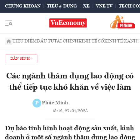
CHỨNG KHOÁN
TIÊU & DÙNG
XE
VNE TV
TECH CO
TIÊU ĐIỂM
ĐẦU TƯ
TÀI CHÍNH
KINH TẾ SỐ
KINH TẾ XANH
DÂN SINH
Các ngành thâm dụng lao động có
thể tiếp tục khó khăn về việc làm
Phúc Minh
P
13:12, 27/01/2023
Dự báo tình hình hoạt động sản xuất, kinh
doanh ở một số ngành thâm dụng lao động