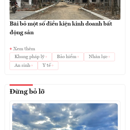
Bãi bỏ một số điều kiện kinh doanh bất
động sản
Xem thêm
Khung pháp lý
Bảo hiểm
Nhân lực
An sinh
Y tế
Đừng bỏ lỡ