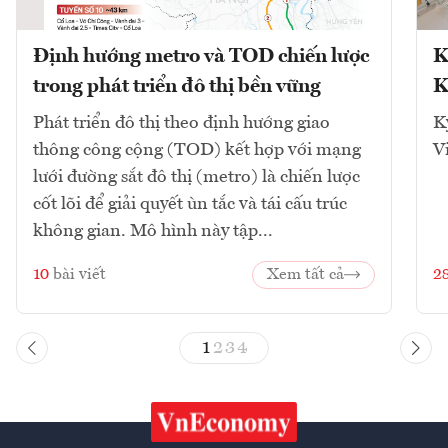
Định hướng metro và TOD chiến lược
K
trong phát triển đô thị bền vững
K
Phát triển đô thị theo định hướng giao
K
thông công cộng (TOD) kết hợp với mạng
V
lưới đường sắt đô thị (metro) là chiến lược
cốt lõi để giải quyết ùn tắc và tái cấu trúc
không gian. Mô hình này tập...
10
bài viết
Xem tất cả
2
1
2
3
4