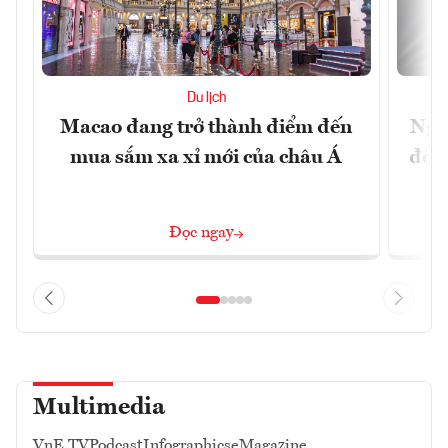
Du lịch
Macao đang trở thành điểm đến
Ngư
mua sắm xa xỉ mới của châu Á
đổi 
Đọc ngay
Multimedia
VnE TV
Podcast
Infographics
eMagazine