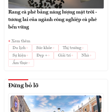
Rang cà phê bằng năng lượng mặt trời -
tương lai của ngành công nghiệp cà phê
bền vững
Xem thêm
Du lịch
Sức khỏe
Thị trường
Sự kiện
Đẹp +
Giải trí
Nhà
Ẩm thực
Đừng bỏ lỡ