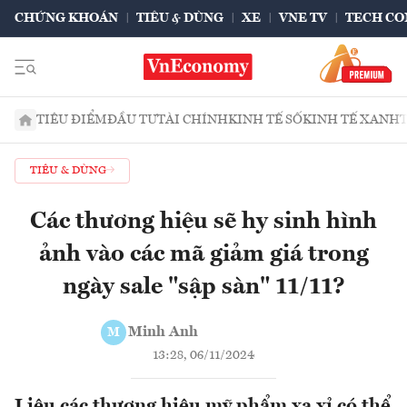
CHỨNG KHOÁN
TIÊU & DÙNG
XE
VNE TV
TECH CO
TIÊU ĐIỂM
ĐẦU TƯ
TÀI CHÍNH
KINH TẾ SỐ
KINH TẾ XANH
TIÊU & DÙNG
Các thương hiệu sẽ hy sinh hình
ảnh vào các mã giảm giá trong
ngày sale "sập sàn" 11/11?
Minh Anh
M
13:28, 06/11/2024
Liệu các thương hiệu mỹ phẩm xa xỉ có thể