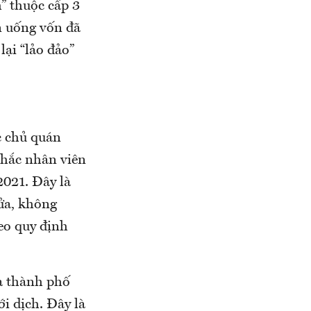
” thuộc cấp 3
n uống vốn đã
lại “lảo đảo”
c chủ quán
nhắc nhân viên
2021. Đây là
ửa, không
eo quy định
ủa thành phố
i dịch. Đây là