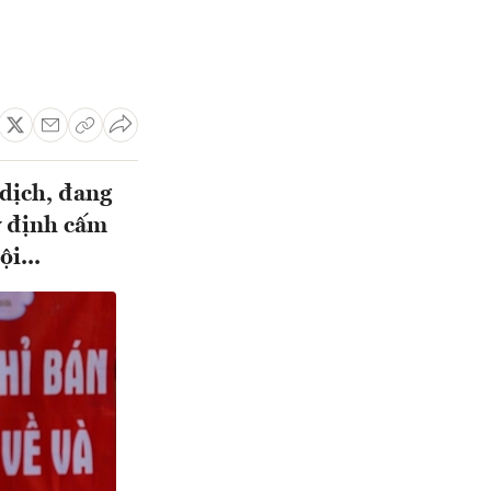
 dịch, đang
y định cấm
i...