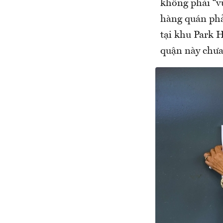
không phải “vù
hàng quán phả
tại khu Park 
quận này chưa