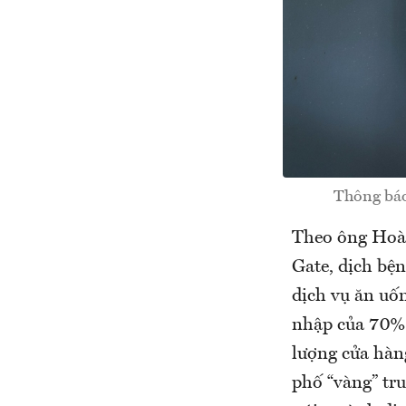
Thông báo
Theo ông Hoà
Gate, dịch bệ
dịch vụ ăn uố
nhập của 70% 
lượng cửa hàn
phố “vàng” tr