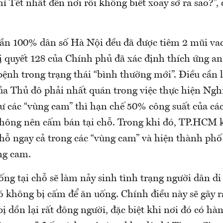
hì Tết nhất đến nơi rồi không biết xoay sở ra sao?”,
 gần 100% dân số Hà Nội đều đã được tiêm 2 mũi va
ị quyết 128 của Chính phủ đã xác định thích ứng an
bệnh trong trạng thái “bình thường mới”. Điều cần 
ủa Thủ đô phải nhất quán trong việc thực hiện Nghị
 các “vùng cam” thì hạn chế 50% công suất của cá
hông nên cấm bán tại chỗ. Trong khi đó, TP.HCM
chỗ ngay cả trong các “vùng cam” và hiện thành phố
ng cam.
ng tại chỗ sẽ làm nảy sinh tình trạng người dân di
 không bị cấm để ăn uống. Chính điều này sẽ gây r
bị dồn lại rất đông người, đặc biệt khi nơi đó có hà