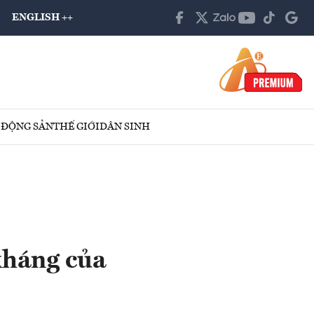
ENGLISH ++
 ĐỘNG SẢN
THẾ GIỚI
DÂN SINH
kháng của