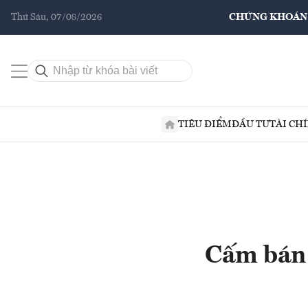
Thứ Sáu, 07/08/2026
CHỨNG KHOÁN
TIÊU ĐIỂM
ĐẦU TƯ
TÀI CH
Cấm bán 