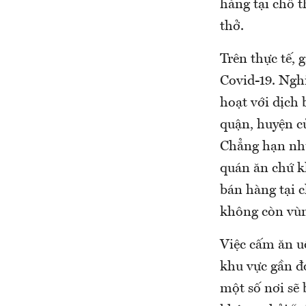
hàng tại chỗ t
thở.
Trên thực tế,
Covid-19. Ngh
hoạt với dịch 
quận, huyện c
Chẳng hạn như
quán ăn chứ k
bán hàng tại 
không còn vù
Việc cấm ăn uố
khu vực gần đó
một số nơi sẽ 