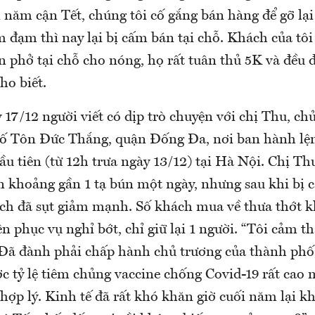
i năm cận Tết, chúng tôi cố gắng bán hàng để gỡ l
 đạm thì nay lại bị cấm bán tại chỗ. Khách của tôi
phở tại chỗ cho nóng, họ rất tuân thủ 5K và đều đ
ho biết.
 17/12 người viết có dịp trò chuyện với chị Thu, c
hố Tôn Đức Thắng, quận Đống Đa, nơi ban hành lệ
ầu tiên (từ 12h trưa ngày 13/12) tại Hà Nội. Chị Th
n khoảng gần 1 tạ bún một ngày, nhưng sau khi bị 
ch đã sụt giảm mạnh. Số khách mua về thưa thớt k
n phục vụ nghỉ bớt, chỉ giữ lại 1 người. “Tôi cảm t
 Đã đành phải chấp hành chủ trương của thành ph
ợc tỷ lệ tiêm chủng vaccine chống Covid-19 rất cao
hợp lý. Kinh tế đã rất khó khăn giờ cuối năm lại 