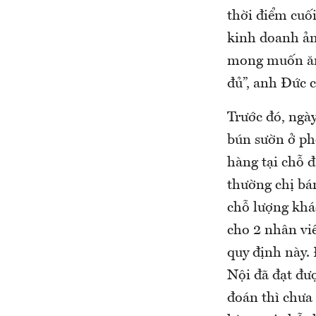
thời điểm cuố
kinh doanh ảm
mong muốn ăn 
đủ”, anh Đức c
Trước đó, ngày
bún sườn ở p
hàng tại chỗ đ
thường chị bá
chỗ lượng khá
cho 2 nhân viê
quy định này.
Nội đã đạt đư
đoán thì chưa 