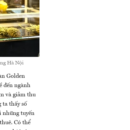
ơng Hà Nội
àn Golden
nề đến ngành
àm và giảm thu
 ta thấy số
ại những tuyến
thuê. Có thể