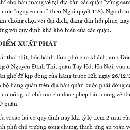
chỉ cho bán mang về tại địa bàn các quận “vùng cam
ở mức “nguy cơ cao”, theo Nghị quyết 128). Ngành ă
năm chống chọi với đại dịch, đang dần hồi phục, nay 
ng với quy định khá khó hiểu của các quận.
 ĐIỂM XUẤT PHÁT
ắt thái thịt, bốc bánh, làm phở cho khách, anh Đứ
ếng ở Nguyễn Đình Thi, quận Tây Hồ, Hà Nội, vừa 
àn ghế để kịp đóng cửa hàng trước 12h ngày 26/12/
n bộ hàng quán trên địa bàn quận buộc phải đóng c
 ăn uống tại chỗ mà chỉ được phép bán mang về th
D quận.
u vì sao lại có quy định này khi tỷ lệ tiêm 2 mũi c
nh phủ chủ trương sống chung, thích ứng an toàn vớ