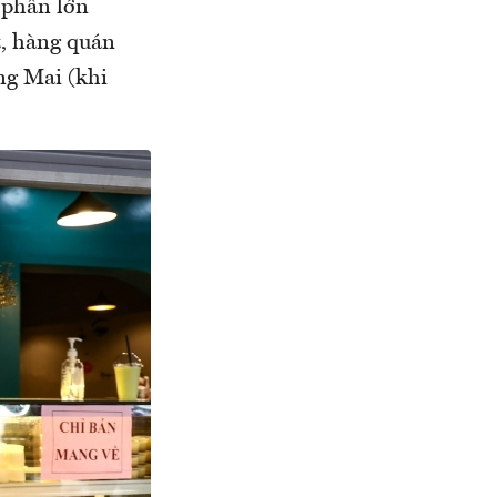
, phần lớn
t, hàng quán
ng Mai (khi