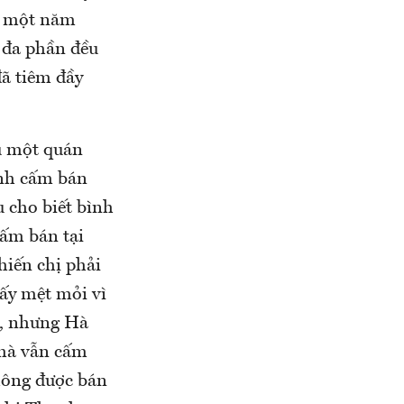
ại một năm
 đa phần đều
ã tiêm đầy
hủ một quán
nh cấm bán
u cho biết bình
cấm bán tại
hiến chị phải
hấy mệt mỏi vì
ố, nhưng Hà
 mà vẫn cấm
không được bán