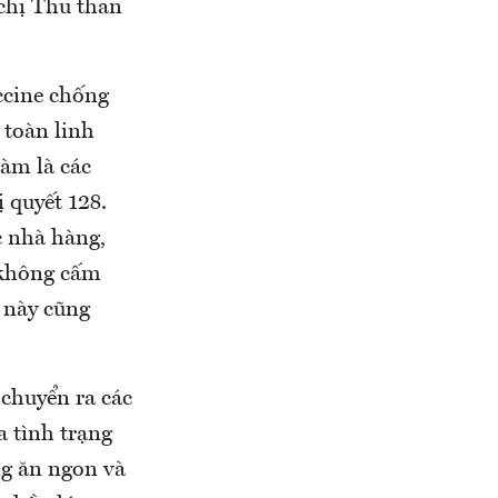
 chị Thu than
ccine chống
 toàn linh
làm là các
 quyết 128.
c nhà hàng,
 không cấm
 này cũng
 chuyển ra các
a tình trạng
ng ăn ngon và