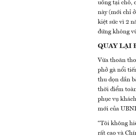
uống tại chỗ, 
này (mới chỉ 
kiệt sức vì 2 
đứng không vữ
QUAY LẠI
Vừa thoăn tho
phở gà nổi ti
thu dọn dần b
thời điểm toà
phục vụ khách
mới của UBN
“Tôi không hiể
rất cao và Chí