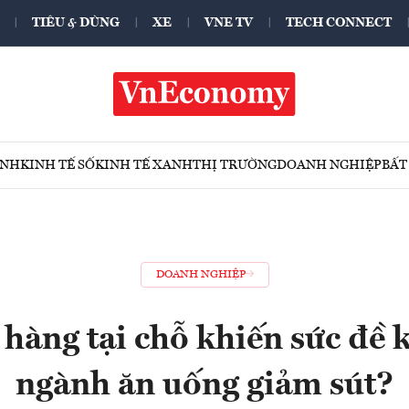
TIÊU & DÙNG
XE
VNE TV
TECH CONNECT
ÍNH
KINH TẾ SỐ
KINH TẾ XANH
THỊ TRƯỜNG
DOANH NGHIỆP
BẤT
DOANH NGHIỆP
hàng tại chỗ khiến sức đề 
ngành ăn uống giảm sút?