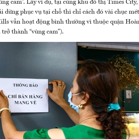
ng cam”. Lấy ví dụ, tại cùng khu đô thị Times City
i dừng phục vụ tại chỗ thì chỉ cách đó vài chục mé
Hills vẫn hoạt động bình thường vì thuộc quận Hoà
 trở thành “vùng cam”).