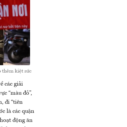
 thêm kiệt sức
ề các giải
vực “màu đỏ”,
, đi “tiên
ớc là các quận
hoạt động ăn