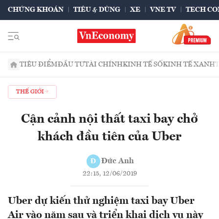
CHỨNG KHOÁN
TIÊU & DÙNG
XE
VNE TV
TECH CO
TIÊU ĐIỂM
ĐẦU TƯ
TÀI CHÍNH
KINH TẾ SỐ
KINH TẾ XANH
THẾ GIỚI
Cận cảnh nội thất taxi bay chở
khách đầu tiên của Uber
Đức Anh
Đ
22:15, 12/06/2019
Uber dự kiến thử nghiệm taxi bay Uber
Air vào năm sau và triển khai dịch vụ này