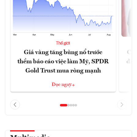
Thế giới
Giá vàng tăng bùng nổ trước
Chí
thềm báo cáo việc làm Mỹ, SPDR
đã 
Gold Trust mua ròng mạnh
Đọc ngay