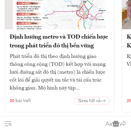
Định hướng metro và TOD chiến lược
K
trong phát triển đô thị bền vững
K
Phát triển đô thị theo định hướng giao
K
thông công cộng (TOD) kết hợp với mạng
V
lưới đường sắt đô thị (metro) là chiến lược
cốt lõi để giải quyết ùn tắc và tái cấu trúc
không gian. Mô hình này tập...
10
bài viết
Xem tất cả
2
1
2
3
4