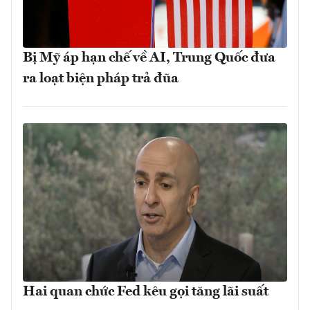
Bị Mỹ áp hạn chế về AI, Trung Quốc đưa
ra loạt biện pháp trả đũa
Hai quan chức Fed kêu gọi tăng lãi suất