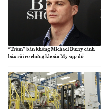
“Trùm” bán khống Michael Burry cảnh
báo rủi ro chứng khoán Mỹ sụp đổ