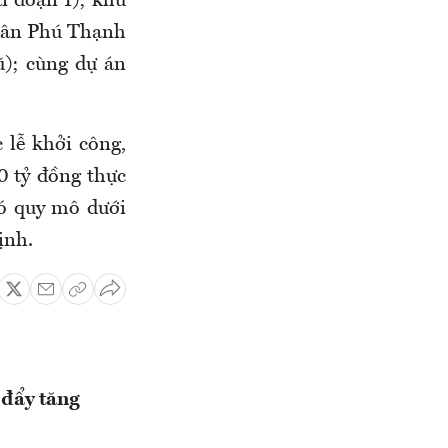
i đoạn 1); khu
 Tân Phú Thạnh
); cùng dự án
 lễ khởi công,
0 tỷ đồng thực
có quy mô dưới
ịnh.
 đẩy tăng