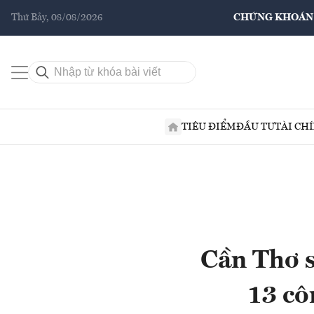
Thứ Bảy, 08/08/2026
CHỨNG KHOÁN
TIÊU ĐIỂM
ĐẦU TƯ
TÀI CH
Cần Thơ s
13 cô