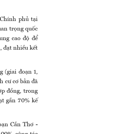
Chính phủ tại
uan trọng quốc
rung cao độ để
, đạt nhiều kết
 (giai đoạn 1,
nh cư cơ bản đã
ợp đồng, trong
đạt gần 70% kế
oạn Cần Thơ -