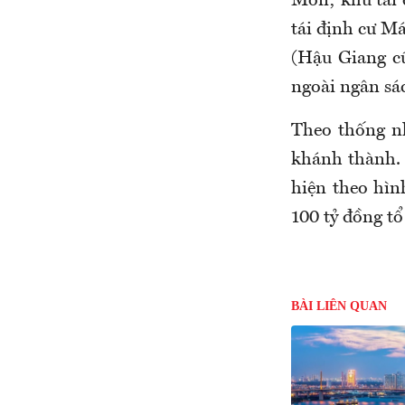
Môn; khu tái 
tái định cư M
(Hậu Giang c
ngoài ngân sá
Theo thống nh
khánh thành. 
hiện theo hìn
100 tỷ đồng t
BÀI LIÊN QUAN