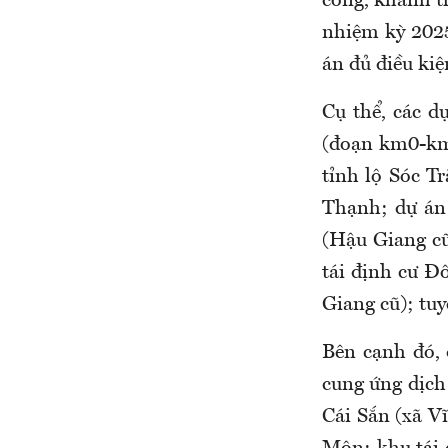
công, khánh t
nhiệm kỳ 2025
án đủ điều ki
Cụ thể, các d
(đoạn km0-km7
tỉnh lộ Sóc T
Thạnh; dự án 
(Hậu Giang cũ
tái định cư Đ
Giang cũ); tu
Bên cạnh đó, 
cung ứng dịch
Cái Sắn (xã V