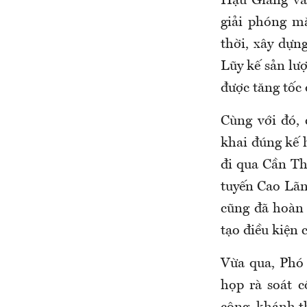
Hậu Giang và
giải phóng m
thời, xây dựn
Lũy kế sản lượ
được tăng tốc
Cùng với đó, 
khai đúng kế 
đi qua Cần Th
tuyến Cao Lãn
cũng đã hoàn 
tạo điều kiện 
Vừa qua, Phó
họp rà soát 