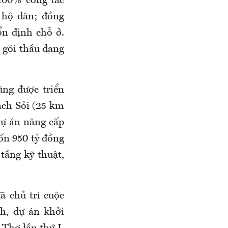
100% công tác
 hộ dân; đồng
ổn định chỗ ở.
c gói thầu đang
ũng được triển
ạch Sỏi (25 km
Dự án nâng cấp
ốn 950 tỷ đồng
tầng kỹ thuật,
 chủ trì cuộc
h, dự án khởi