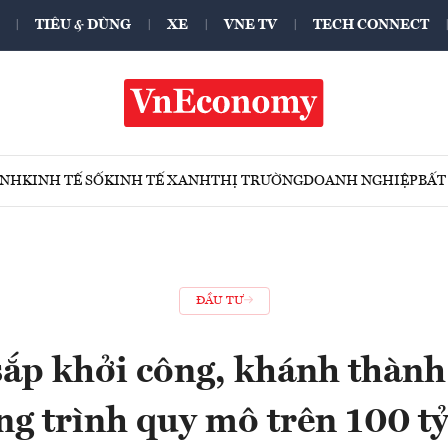
TIÊU & DÙNG
XE
VNE TV
TECH CONNECT
ÍNH
KINH TẾ SỐ
KINH TẾ XANH
THỊ TRƯỜNG
DOANH NGHIỆP
BẤT
ĐẦU TƯ
ắp khởi công, khánh thành
ng trình quy mô trên 100 t