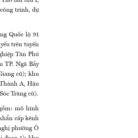
Thơ lần thứ I,
công trình, dự
ộng Quốc lộ 91
yếu trên tuyến
nghiệp Tân Phú
ậu TP. Ngã Bảy
Giang cũ); khu
u Thành A, Hậu
Sóc Trăng cũ).
h gồm: mô hình
 khẩn cấp kênh
 nghị phường Ô