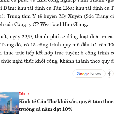
định cư phục vụ Khu công nghiệp Vĩnh Thạnh (gia
ái Dầm; khu tái định cư Tân Hòa; khu tái định cư
ũ); Trung tâm Y tế huyện Mỹ Xuyên (Sóc Trăng cũ
ch của Công ty CP Westfood Hậu Giang.
ất, ngày 22/9, thành phố sẽ đồng loạt diễn ra các
Trong đó, có 13 công trình quy mô đầu tư trên 10
h thức trực tiếp kết hợp trực tuyến; 5 công trình 
ổ chức nghi thức khởi công, khánh thành theo quy đ
Đầu tư
Kinh tế Cần Thơ khởi sắc, quyết tâm thúc
trưởng cả năm đạt 10%