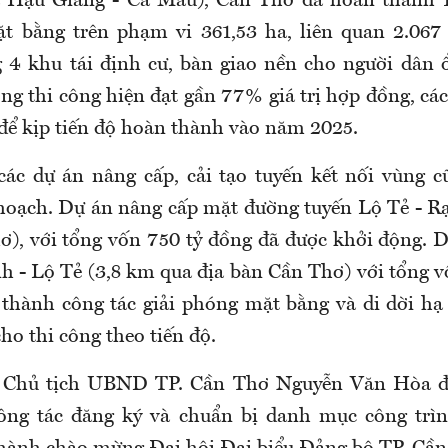
 Hậu Giang - Cà Mau), Cần Thơ đã hoàn thành 
ặt bằng trên phạm vi 361,53 ha, liên quan 2.067
g 4 khu tái định cư, bàn giao nền cho người dân 
ng thi công hiện đạt gần 77% giá trị hợp đồng, cá
 để kịp tiến độ hoàn thành vào năm 2025.
các dự án nâng cấp, cải tạo tuyến kết nối vùng c
hoạch. Dự án nâng cấp mặt đường tuyến Lộ Tẻ - R
ơ), với tổng vốn 750 tỷ đồng đã được khởi động. 
h - Lộ Tẻ (3,8 km qua địa bàn Cần Thơ) với tổng v
thành công tác giải phóng mặt bằng và di dời hạ 
cho thi công theo tiến độ.
 Chủ tịch UBND TP. Cần Thơ Nguyễn Văn Hòa đã
công tác đăng ký và chuẩn bị danh mục công trìn