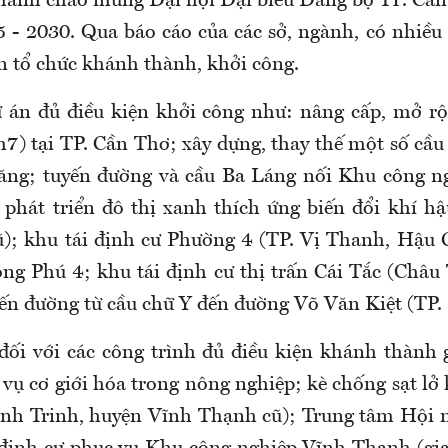
hành chào mừng Đại hội Đại biểu Đảng bộ TP. Cần 
 - 2030. Qua báo cáo của các sở, ngành, có nhiều 
ện tổ chức khánh thành, khởi công.
ự án đủ điều kiện khởi công như: nâng cấp, mở r
) tại TP. Cần Thơ; xây dựng, thay thế một số cầu 
răng; tuyến đường và cầu Ba Láng nối Khu công 
phát triển đô thị xanh thích ứng biến đổi khí h
); khu tái định cư Phường 4 (TP. Vị Thanh, Hậu 
ông Phú 4; khu tái định cư thị trấn Cái Tắc (Châ
yến đường từ cầu chữ Y đến đường Võ Văn Kiệt (TP. 
đối với các công trình đủ điều kiện khánh thàn
 vụ cơ giới hóa trong nông nghiệp; kè chống sạt lở
ĩnh Trinh, huyện Vĩnh Thạnh cũ); Trung tâm Hội