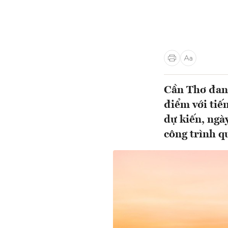
Cần Thơ đang
điểm với tiến
dự kiến, ngà
công trình q