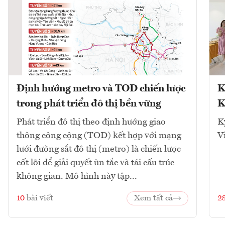
Định hướng metro và TOD chiến lược
K
trong phát triển đô thị bền vững
K
Phát triển đô thị theo định hướng giao
K
thông công cộng (TOD) kết hợp với mạng
V
lưới đường sắt đô thị (metro) là chiến lược
cốt lõi để giải quyết ùn tắc và tái cấu trúc
không gian. Mô hình này tập...
10
bài viết
Xem tất cả
2