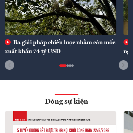
Ba giải pháp chiến lược nhằm cán mốc
xuất khẩu 74 tỷ USD
ngu
Dòng sự kiện