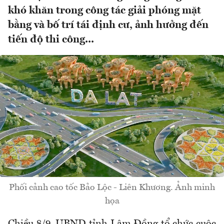
khó khăn trong công tác giải phóng mặt
bằng và bố trí tái định cư, ảnh hưởng đến
tiến độ thi công...
Phối cảnh cao tốc Bảo Lộc - Liên Khương. Ảnh minh
họa
Chiều 8/9, UBND tỉnh Lâm Đồng tổ chức cuộc