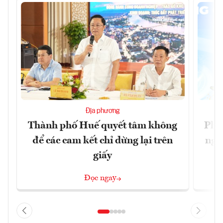
Địa phương
Thành phố Huế quyết tâm không
Phó
để các cam kết chỉ dừng lại trên
ngh
giấy
Đọc ngay