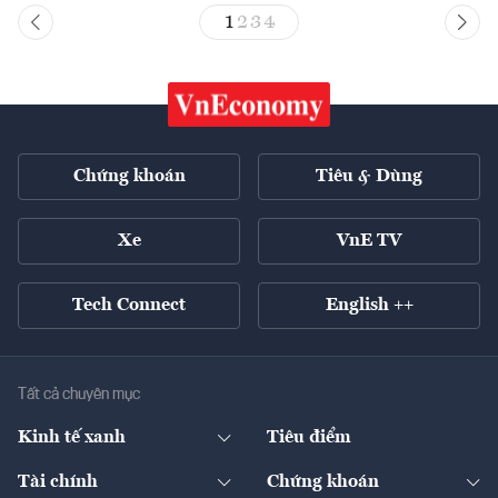
1
2
3
4
Chứng khoán
Tiêu & Dùng
Xe
VnE TV
Tech Connect
English ++
Tất cả chuyên mục
Kinh tế xanh
Tiêu điểm
Chuyển động xanh
Tài chính
Chứng khoán