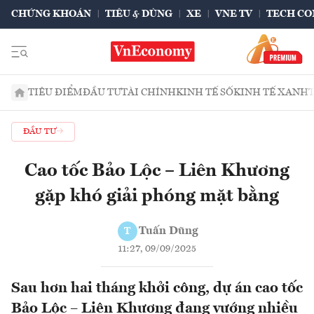
CHỨNG KHOÁN
TIÊU & DÙNG
XE
VNE TV
TECH CO
TIÊU ĐIỂM
ĐẦU TƯ
TÀI CHÍNH
KINH TẾ SỐ
KINH TẾ XANH
ĐẦU TƯ
Cao tốc Bảo Lộc – Liên Khương
gặp khó giải phóng mặt bằng
Tuấn Dũng
T
11:27, 09/09/2025
Sau hơn hai tháng khởi công, dự án cao tốc
Bảo Lộc – Liên Khương đang vướng nhiều