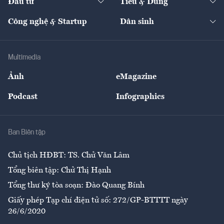
Đầu tư
Tiêu & Dùng
Quản trị số
Cafe BĐS
Thị trường
Kinh doanh
Kết nối
Tạp chí kinh tế Việt Nam
eMagazine
Nhà đầu tư
Du lịch
Công nghệ & Startup
Dân sinh
Tư vấn
Nông sản
Doanh nhân
Tư vấn Tiêu & Dùng
Infographics
Hạ tầng
Sức khỏe
Khung pháp lý
Doanh nghiệp
Địa phương
Thị trường
Bảo hiểm
Multimedia
Sự kiện
Nhân lực
Ảnh
eMagazine
Đẹp +
An sinh
Podcast
Infographics
Giải trí
Y tế
Nhà
Ban Biên tập
Ẩm thực
Chủ tịch HĐBT: TS. Chử Văn Lâm
Tổng biên tập: Chử Thị Hạnh
Tổng thư ký tòa soạn: Đào Quang Bính
Giấy phép Tạp chí điện tử số: 272/GP-BTTTT ngày
26/6/2020