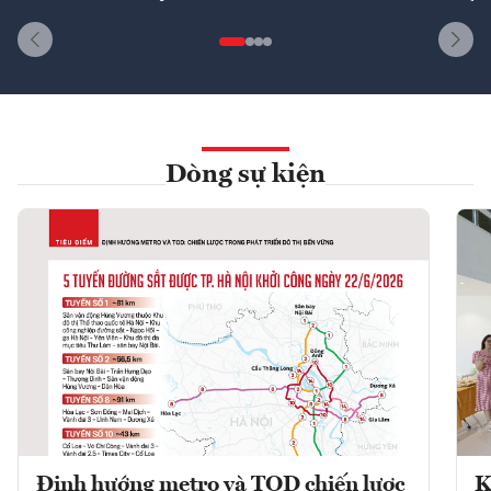
Dòng sự kiện
Định hướng metro và TOD chiến lược
K