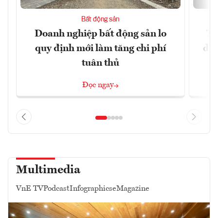
Bất động sản
Doanh nghiệp bất động sản lo
Th
quy định mới làm tăng chi phí
dựn
tuân thủ
Đọc ngay
Multimedia
VnE TV
Podcast
Infographics
eMagazine