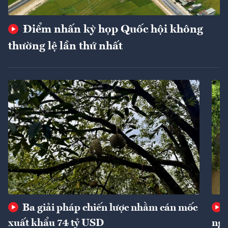
Điểm nhấn kỳ họp Quốc hội không
thường lệ lần thứ nhất
Ba giải pháp chiến lược nhằm cán mốc
xuất khẩu 74 tỷ USD
ngu