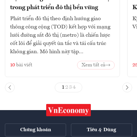
trong phát triển đô thị bền vững
K
Phát triển đô thị theo định hướng giao
K
thông công cộng (TOD) kết hợp với mạng
V
lưới đường sắt đô thị (metro) là chiến lược
cốt lõi để giải quyết ùn tắc và tái cấu trúc
không gian. Mô hình này tập...
10
bài viết
Xem tất cả
2
1
2
3
4
Chứng khoán
Tiêu & Dùng