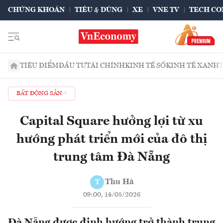
CHỨNG KHOÁN
TIÊU & DÙNG
XE
VNE TV
TECH CO
TIÊU ĐIỂM
ĐẦU TƯ
TÀI CHÍNH
KINH TẾ SỐ
KINH TẾ XANH
BẤT ĐỘNG SẢN
Capital Square hưởng lợi từ xu
hướng phát triển mới của đô thị
trung tâm Đà Nẵng
Thu Hà
T
09:00, 14/05/2026
Đà Nẵng được định hướng trở thành trung