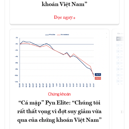
khoán Việt Nam”
Đọc ngay
Chứng khoán
“Cá mập” Pyn Elite: “Chúng tôi
15
rất thất vọng vì đợt suy giảm vừa
mặt
qua của chứng khoán Việt Nam”