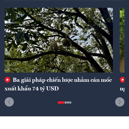
Ba giải pháp chiến lược nhằm cán mốc
xuất khẩu 74 tỷ USD
ngu