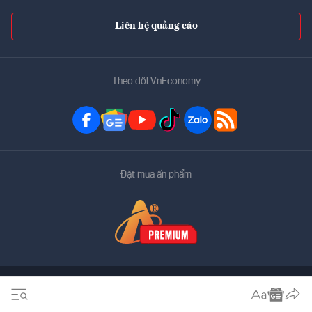
Liên hệ quảng cáo
Theo dõi VnEconomy
Đặt mua ấn phẩm
Bản quyền thuộc về