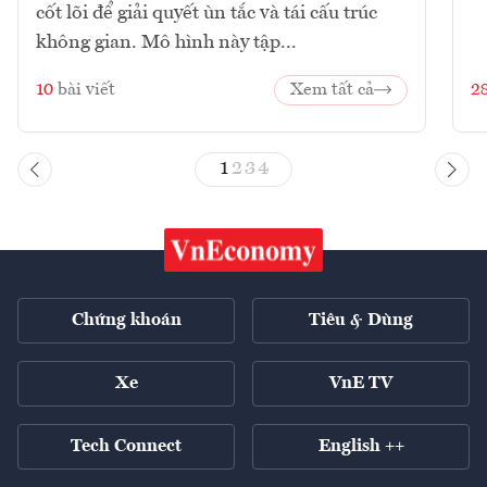
cốt lõi để giải quyết ùn tắc và tái cấu trúc
không gian. Mô hình này tập...
10
bài viết
Xem tất cả
2
1
2
3
4
Chứng khoán
Tiêu & Dùng
Xe
VnE TV
Tech Connect
English ++