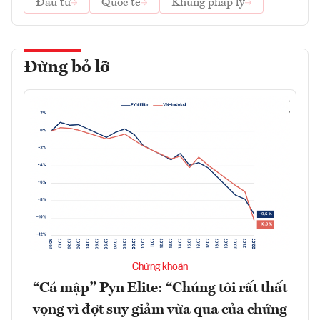
Đầu tư
Quốc tế
Khung pháp lý
Đừng bỏ lỡ
Chứng khoán
“Cá mập” Pyn Elite: “Chúng tôi rất thất
vọng vì đợt suy giảm vừa qua của chứng