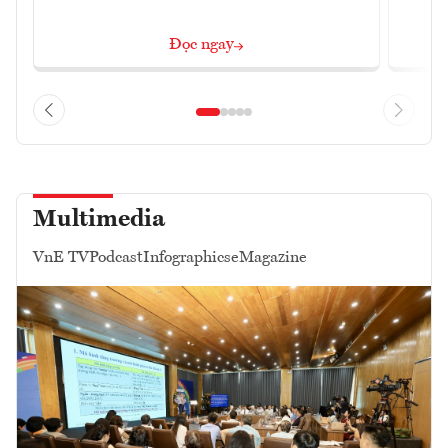
Đọc ngay
Multimedia
VnE TV
Podcast
Infographics
eMagazine