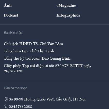
Sự kiện
Nhân lực
Ảnh
eMagazine
Đẹp +
An sinh
Podcast
Infographics
Giải trí
Y tế
Nhà
Ban Biên tập
Ẩm thực
Chủ tịch HĐBT: TS. Chử Văn Lâm
Tổng biên tập: Chử Thị Hạnh
Tổng thư ký tòa soạn: Đào Quang Bính
Giấy phép Tạp chí điện tử số: 272/GP-BTTTT ngày
26/6/2020
Liên hệ tòa soạn
Số 96-98 Hoàng Quốc Việt, Cầu Giấy, Hà Nội
02437552050