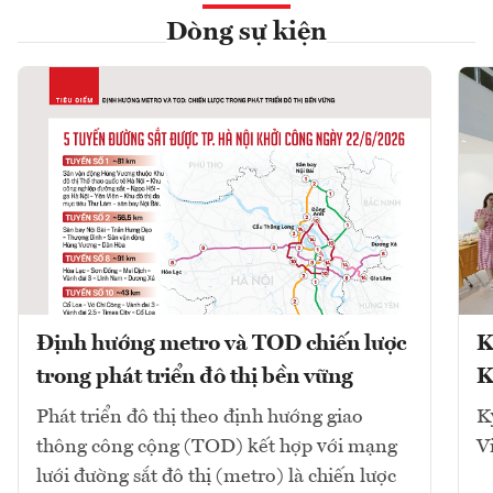
Dòng sự kiện
Định hướng metro và TOD chiến lược
K
trong phát triển đô thị bền vững
K
Phát triển đô thị theo định hướng giao
K
thông công cộng (TOD) kết hợp với mạng
V
lưới đường sắt đô thị (metro) là chiến lược