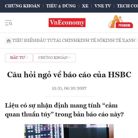
CHỨNG KHOÁN
TIÊU & DÙNG
XE
VNE TV
TECH CO
TIÊU ĐIỂM
ĐẦU TƯ
TÀI CHÍNH
KINH TẾ SỐ
KINH TẾ XANH
ĐẦU TƯ
CHỨNG KHOÁN
Câu hỏi ngỏ về báo cáo của HSBC
13:31, 06/10/2007
Liệu có sự nhận định mang tính “cảm
quan thuần túy” trong bản báo cáo này?