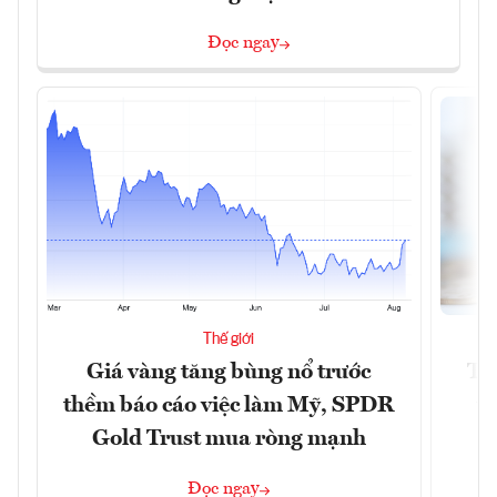
Đọc ngay
Thế giới
Giá vàng tăng bùng nổ trước
Tr
thềm báo cáo việc làm Mỹ, SPDR
th
Gold Trust mua ròng mạnh
Đọc ngay