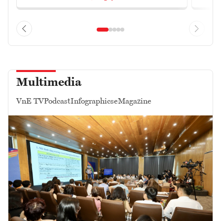
Multimedia
VnE TV
Podcast
Infographics
eMagazine