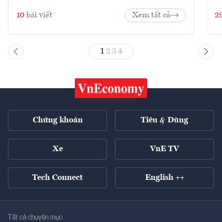
10
bài viết
Xem tất cả
2
1
2
3
4
Chứng khoán
Tiêu & Dùng
Xe
VnE TV
Tech Connect
English ++
Tất cả chuyên mục