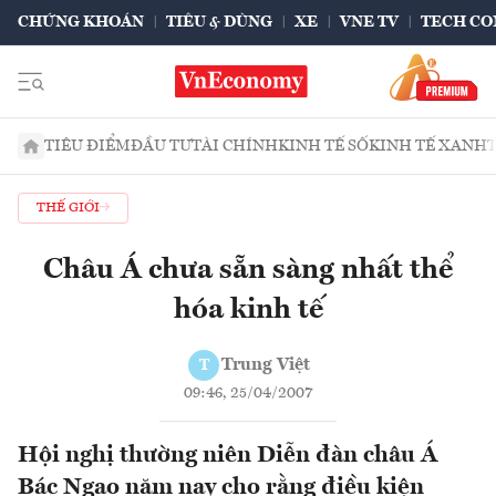
CHỨNG KHOÁN
TIÊU & DÙNG
XE
VNE TV
TECH CO
TIÊU ĐIỂM
ĐẦU TƯ
TÀI CHÍNH
KINH TẾ SỐ
KINH TẾ XANH
THẾ GIỚI
Châu Á chưa sẵn sàng nhất thể
hóa kinh tế
Trung Việt
T
09:46, 25/04/2007
Hội nghị thường niên Diễn đàn châu Á
Bác Ngao năm nay cho rằng điều kiện