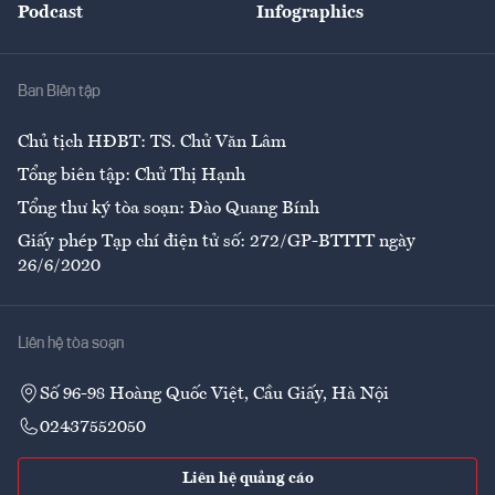
Podcast
Infographics
Giải trí
Y tế
Nhà
Ban Biên tập
Ẩm thực
Chủ tịch HĐBT: TS. Chử Văn Lâm
Tổng biên tập: Chử Thị Hạnh
Tổng thư ký tòa soạn: Đào Quang Bính
Giấy phép Tạp chí điện tử số: 272/GP-BTTTT ngày
26/6/2020
Liên hệ tòa soạn
Số 96-98 Hoàng Quốc Việt, Cầu Giấy, Hà Nội
02437552050
Liên hệ quảng cáo