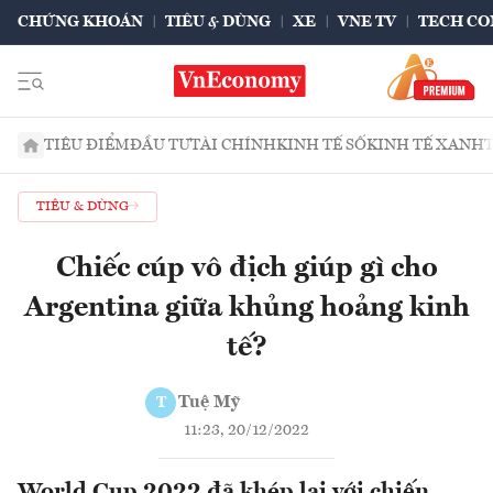
CHỨNG KHOÁN
TIÊU & DÙNG
XE
VNE TV
TECH CO
TIÊU ĐIỂM
ĐẦU TƯ
TÀI CHÍNH
KINH TẾ SỐ
KINH TẾ XANH
TIÊU & DÙNG
Chiếc cúp vô địch giúp gì cho
Argentina giữa khủng hoảng kinh
tế?
Tuệ Mỹ
T
11:23, 20/12/2022
World Cup 2022 đã khép lại với chiến