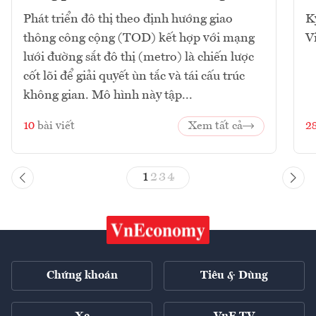
Phát triển đô thị theo định hướng giao
K
thông công cộng (TOD) kết hợp với mạng
V
lưới đường sắt đô thị (metro) là chiến lược
cốt lõi để giải quyết ùn tắc và tái cấu trúc
không gian. Mô hình này tập...
10
bài viết
Xem tất cả
2
1
2
3
4
Chứng khoán
Tiêu & Dùng