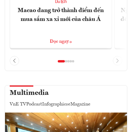
Du lịch
Macao đang trở thành điểm đến
Ngư
mua sắm xa xỉ mới của châu Á
đổi 
Đọc ngay
Multimedia
VnE TV
Podcast
Infographics
eMagazine