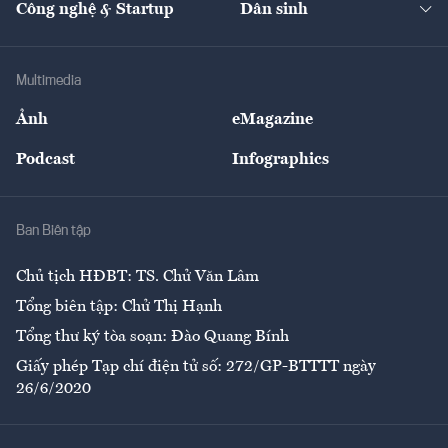
Công nghệ & Startup
Dân sinh
Tư vấn
Nông sản
Doanh nhân
Tư vấn Tiêu & Dùng
Infographics
Hạ tầng
Sức khỏe
Khung pháp lý
Doanh nghiệp
Địa phương
Thị trường
Bảo hiểm
Multimedia
Sự kiện
Nhân lực
Ảnh
eMagazine
Đẹp +
An sinh
Podcast
Infographics
Giải trí
Y tế
Nhà
Ban Biên tập
Ẩm thực
Chủ tịch HĐBT: TS. Chử Văn Lâm
Tổng biên tập: Chử Thị Hạnh
Tổng thư ký tòa soạn: Đào Quang Bính
Giấy phép Tạp chí điện tử số: 272/GP-BTTTT ngày
26/6/2020