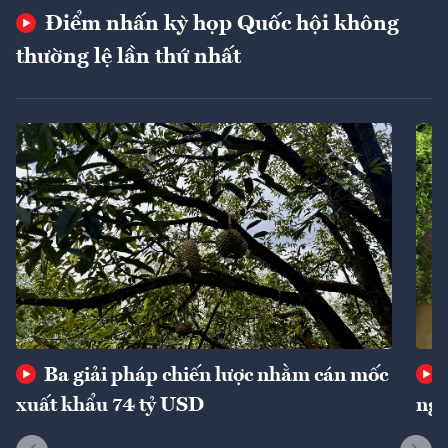
Điểm nhấn kỳ họp Quốc hội không
thường lệ lần thứ nhất
Ba giải pháp chiến lược nhằm cán mốc
xuất khẩu 74 tỷ USD
ngu