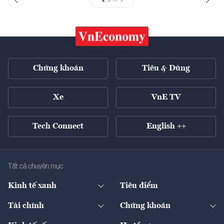
Chứng khoán
Tiêu & Dùng
Xe
VnE TV
Tech Connect
English ++
Tất cả chuyên mục
Kinh tế xanh
Tiêu điểm
Chuyển động xanh
Tài chính
Chứng khoán
Pháp lý
Ngân hàng
Doanh nghiệp niêm yết