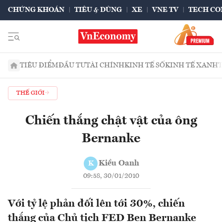
CHỨNG KHOÁN
TIÊU & DÙNG
XE
VNE TV
TECH CO
TIÊU ĐIỂM
ĐẦU TƯ
TÀI CHÍNH
KINH TẾ SỐ
KINH TẾ XANH
THẾ GIỚI
Chiến thắng chật vật của ông
Bernanke
Kiều Oanh
K
09:58, 30/01/2010
Với tỷ lệ phản đối lên tới 30%, chiến
thắng của Chủ tịch FED Ben Bernanke