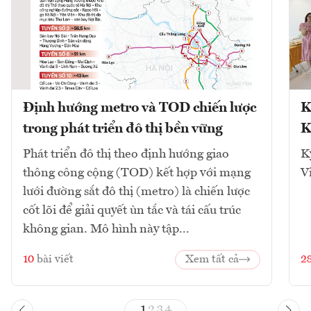
Định hướng metro và TOD chiến lược
K
trong phát triển đô thị bền vững
K
Phát triển đô thị theo định hướng giao
K
thông công cộng (TOD) kết hợp với mạng
V
lưới đường sắt đô thị (metro) là chiến lược
cốt lõi để giải quyết ùn tắc và tái cấu trúc
không gian. Mô hình này tập...
10
bài viết
Xem tất cả
2
1
2
3
4