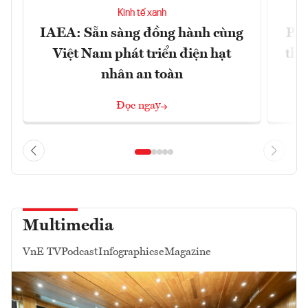
Kinh tế xanh
IAEA: Sẵn sàng đồng hành cùng
Phá
Việt Nam phát triển điện hạt
tha
nhân an toàn
Đọc ngay
Multimedia
VnE TV
Podcast
Infographics
eMagazine