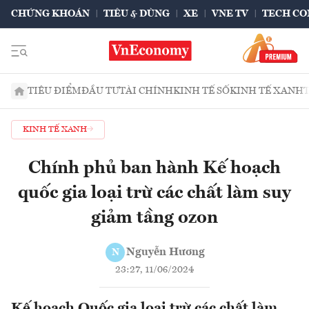
CHỨNG KHOÁN
TIÊU & DÙNG
XE
VNE TV
TECH CO
TIÊU ĐIỂM
ĐẦU TƯ
TÀI CHÍNH
KINH TẾ SỐ
KINH TẾ XANH
KINH TẾ XANH
Chính phủ ban hành Kế hoạch
quốc gia loại trừ các chất làm suy
giảm tầng ozon
Nguyễn Hương
N
23:27, 11/06/2024
Kế hoạch Quốc gia loại trừ các chất làm