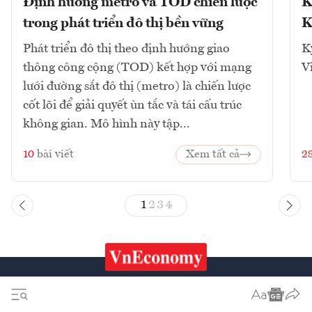
Định hướng metro và TOD chiến lược
K
trong phát triển đô thị bền vững
K
Phát triển đô thị theo định hướng giao
K
thông công cộng (TOD) kết hợp với mạng
V
lưới đường sắt đô thị (metro) là chiến lược
cốt lõi để giải quyết ùn tắc và tái cấu trúc
không gian. Mô hình này tập...
10
bài viết
Xem tất cả
2
1
2
3
4
Chứng khoán
Tiêu & Dùng