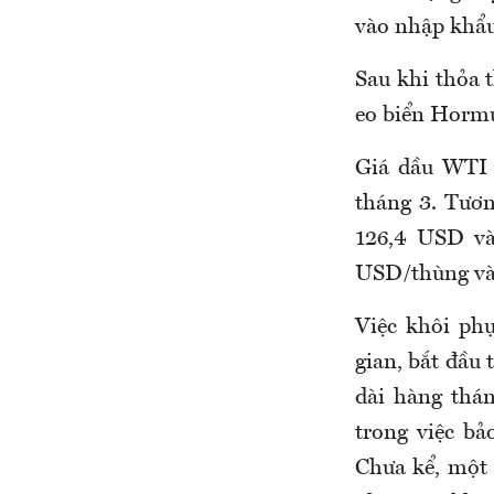
vào nhập khẩu 
Sau khi thỏa 
eo biển Hormu
Giá dầu WTI 
tháng 3. Tươ
126,4 USD và
USD/thùng vào 
Việc khôi phụ
gian, bắt đầu 
dài hàng thán
trong việc b
Chưa kể, một 