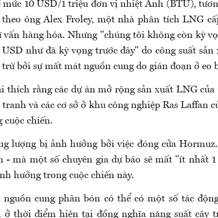
ề mức 10 USD/1 triệu đơn vị nhiệt Anh (BTU), tươn
- theo ông Alex Froley, một nhà phân tích LNG cấp
ư vấn hàng hóa. Nhưng "chúng tôi không còn kỳ vọ
 USD như đã kỳ vọng trước đây" do công suất sản
ù trừ bởi sự mất mát nguồn cung do gián đoạn ở eo
ải thích rằng các dự án mở rộng sản xuất LNG của Q
 tranh và các cơ sở ở khu công nghiệp Ras Laffan c
g cuộc chiến.
g lượng bị ảnh hưởng bởi việc đóng cửa Hormuz.
 - mà một số chuyên gia dự báo sẽ mất "ít nhất 
ảnh hưởng trong cuộc chiến này.
 nguồn cung phân bón có thể có một số tác động 
ở thời điểm hiện tại đồng nghĩa năng suất cây 