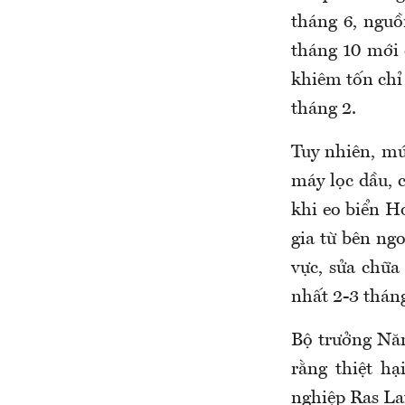
tháng 6, nguồ
tháng 10 mới 
khiêm tốn chỉ 
tháng 2.
Tuy nhiên, mứ
máy lọc dầu, 
khi eo biển H
gia từ bên ngo
vực, sửa chữa
nhất 2-3 tháng
Bộ trưởng Năn
rằng thiệt hạ
nghiệp Ras La