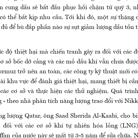
n cung dầu sẽ bắt đầu phục hồi chậm từ quý 3, 
có thể bắt kịp nhu cầu. Tới khi đó, một sự thặng
đủ để bù đắp phần nào sự sụt giảm lượng dầu tồn t
c độ thiệt hại mà chiến tranh gây ra đối với các 
cơ sở bốc dỡ cảng và các mỏ dầu khí vẫn chưa được
ormuz trở nên an toàn, các công ty kỹ thuật mới có
ài khu vực để đánh giá thiệt hại, mang thiết bị cầ
 các cơ sở và thực hiện các thử nghiệm. Quá trình
 - theo nhà phân tích năng lượng trao đổi với Nikk
g lượng Qatar, ông Saad Sherida Al-Kaabi, cho bi
i đối với các cơ sở khí tự nhiên hóa lỏng (LNG
ffan của nước này sẽ mất từ 3-5 năm để sửa chữa. N