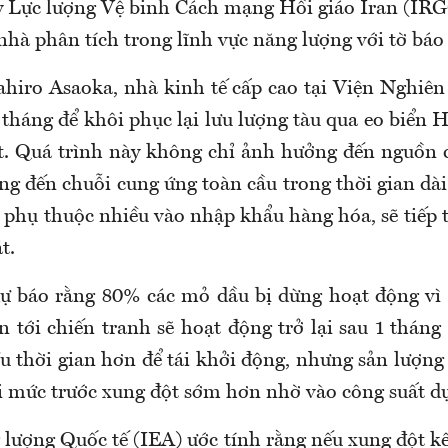
ay Lực lượng Vệ binh Cách mạng Hồi giáo Iran (IRG
hà phân tích trong lĩnh vực năng lượng với tờ báo
hiro Asaoka, nhà kinh tế cấp cao tại Viện Nghiên 
tháng để khôi phục lại lưu lượng tàu qua eo biển
t. Quá trình này không chỉ ảnh hưởng đến nguồn
ng đến chuỗi cung ứng toàn cầu trong thời gian dài
 phụ thuộc nhiều vào nhập khẩu hàng hóa, sẽ tiếp 
t.
ự báo rằng 80% các mỏ dầu bị dừng hoạt động vì
n tới chiến tranh sẽ hoạt động trở lại sau 1 tháng
ều thời gian hơn để tái khởi động, nhưng sản lượn
ại mức trước xung đột sớm hơn nhờ vào công suất dự
lượng Quốc tế (IEA) ước tính rằng nếu xung đột kế