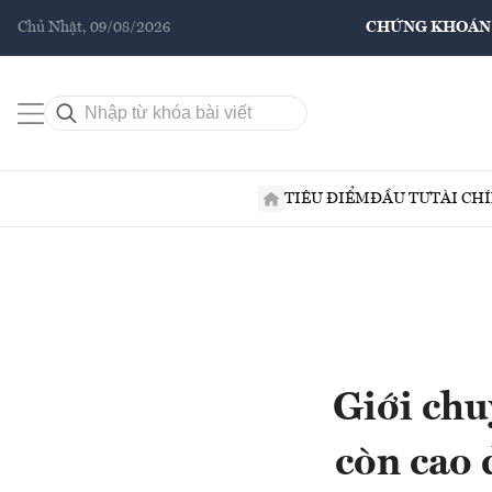
Chủ Nhật, 09/08/2026
CHỨNG KHOÁN
TIÊU ĐIỂM
ĐẦU TƯ
TÀI CH
Giới chu
còn cao 