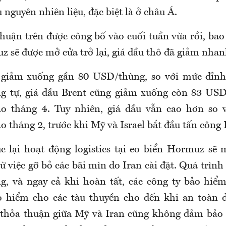
nguyên nhiên liệu, đặc biệt là ở châu Á.
thuận trên được công bố vào cuối tuần vừa rồi, ba
z sẽ được mở cửa trở lại, giá dầu thô đã giảm nhan
giảm xuống gần 80 USD/thùng, so với mức đỉn
ng tự, giá dầu Brent cũng giảm xuống còn 83 USD
o tháng 4. Tuy nhiên, giá dầu vẫn cao hơn so 
tháng 2, trước khi Mỹ và Israel bắt đầu tấn công 
c lại hoạt động logistics tại eo biển Hormuz sẽ 
từ việc gỡ bỏ các bãi mìn do Iran cài đặt. Quá trình
g, và ngay cả khi hoàn tất, các công ty bảo hiể
ảo hiểm cho các tàu thuyền cho đến khi an toàn 
thỏa thuận giữa Mỹ và Iran cũng không đảm bảo 