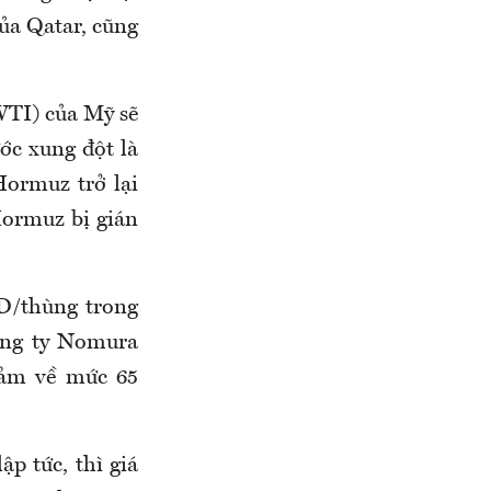
ủa Qatar, cũng
WTI) của Mỹ sẽ
ớc xung đột là
Hormuz trở lại
Hormuz bị gián
D/thùng trong
ông ty Nomura
iảm về mức 65
ập tức, thì giá