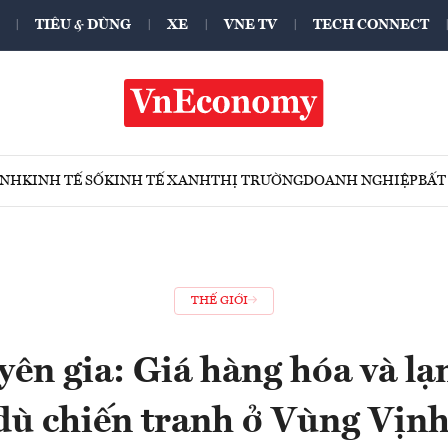
TIÊU & DÙNG
XE
VNE TV
TECH CONNECT
ÍNH
KINH TẾ SỐ
KINH TẾ XANH
THỊ TRƯỜNG
DOANH NGHIỆP
BẤT
THẾ GIỚI
yên gia: Giá hàng hóa và lạ
dù chiến tranh ở Vùng Vịnh