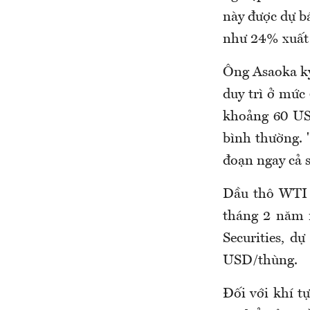
này được dự b
như 24% xuất 
Ông Asaoka kỳ
duy trì ở mức
khoảng 60 USD
bình thường. 
đoạn ngay cả s
Dầu thô WTI 
tháng 2 năm 
Securities, 
USD/thùng.
Đối với khí tự