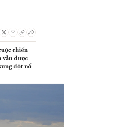
cuộc chiến
n vẫn được
 xung đột nổ