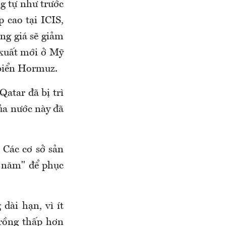
g tự như trước
 cao tại ICIS,
ng giá sẽ giảm
 xuất mới ở Mỹ
 biển Hormuz.
atar đã bị trì
ủa nước này đã
 Các cơ sở sản
1 năm" để phục
dài hạn, vì ít
trồng thấp hơn