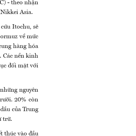
C) - theo nhận
 Nikkei Asia.
cứu Itochu, sẽ
 Hormuz về mức
 cung hàng hóa
. Các nền kinh
tục đối mặt với
 những nguyên
 rưỡi. 20% còn
g dầu của Trung
 trữ.
t thúc vào đầu