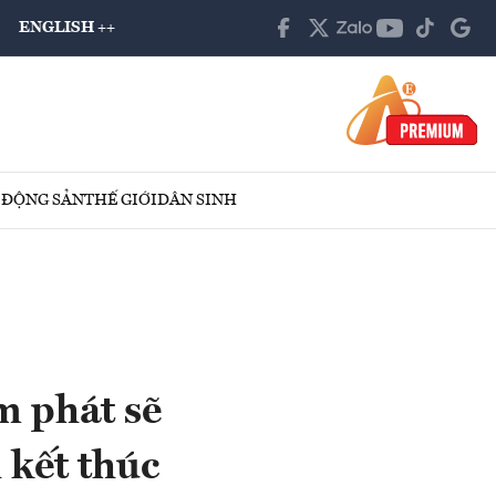
ENGLISH ++
 ĐỘNG SẢN
THẾ GIỚI
DÂN SINH
m phát sẽ
 kết thúc