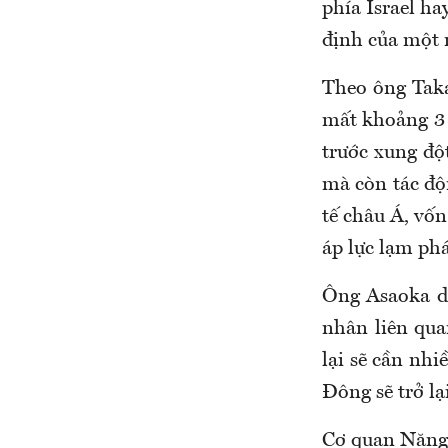
phía Israel h
định của một n
Theo ông Taka
mất khoảng 3 
trước xung độ
mà còn tác độ
tế châu Á, vốn
áp lực lạm phá
Ông Asaoka d
nhân liên qua
lại sẽ cần nhi
Đông sẽ trở l
Cơ quan Năng 