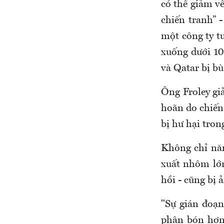
có thể giảm v
chiến tranh” 
một công ty t
xuống dưới 10
và Qatar bị b
Ông Froley gi
hoãn do chiến
bị hư hại tron
Không chỉ năn
xuất nhôm lớn
hồi - cũng bị 
"Sự gián đoạn
phân bón hơn 