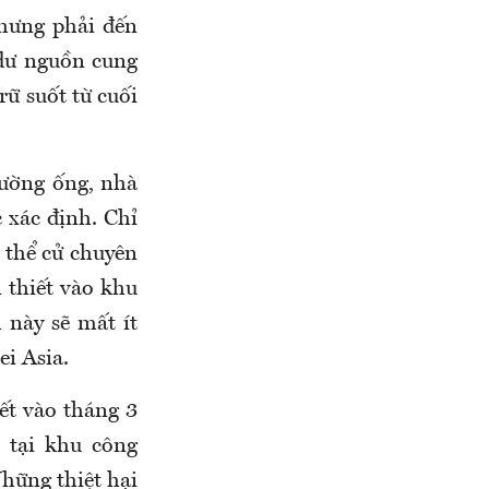
nhưng phải đến
 dư nguồn cung
rữ suốt từ cuối
đường ống, nhà
 xác định. Chỉ
 thể cử chuyên
n thiết vào khu
 này sẽ mất ít
ei Asia.
ết vào tháng 3
) tại khu công
hững thiệt hại