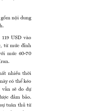
o gồm nội dung
h.
h 119 USD vào
, từ mức đỉnh
với mức 60-70
Iran.
mất nhiều thời
 này có thể kéo
m vẫn sẽ do dự
được đảm bảo.
sự tuân thủ từ