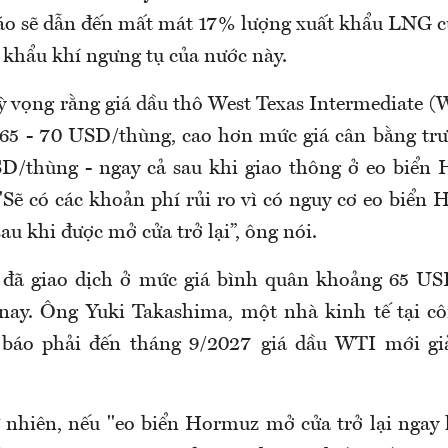
áo sẽ dẫn đến mất mát 17% lượng xuất khẩu LNG c
khẩu khí ngưng tụ của nước này.
 vọng rằng giá dầu thô West Texas Intermediate (
 65 - 70 USD/thùng, cao hơn mức giá cân bằng trư
/thùng - ngay cả sau khi giao thông ở eo biển 
"Sẽ có các khoản phí rủi ro vì có nguy cơ eo biển 
au khi được mở cửa trở lại”, ông nói.
đã giao dịch ở mức giá bình quân khoảng 65 US
nay. Ông Yuki Takashima, một nhà kinh tế tại c
dự báo phải đến tháng 9/2027 giá dầu WTI mới g
 nhiên, nếu "eo biển Hormuz mở cửa trở lại ngay l