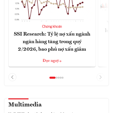
VN
Chứng khoán
lực
SSI Research: Tỷ lệ nợ xấu ngành
ngân hàng tăng trong quý
2/2026, bao phủ nợ xấu giảm
Đọc ngay
Multimedia