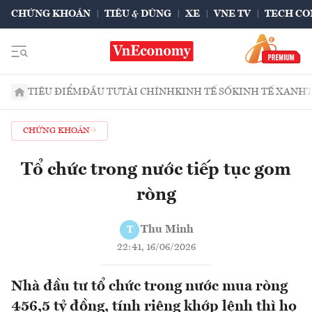
CHỨNG KHOÁN
TIÊU & DÙNG
XE
VNE TV
TECH CO
TIÊU ĐIỂM
ĐẦU TƯ
TÀI CHÍNH
KINH TẾ SỐ
KINH TẾ XANH
CHỨNG KHOÁN
Tổ chức trong nước tiếp tục gom
ròng
Thu Minh
T
22:41, 16/06/2026
Nhà đầu tư tổ chức trong nước mua ròng
456,5 tỷ đồng, tính riêng khớp lệnh thì họ