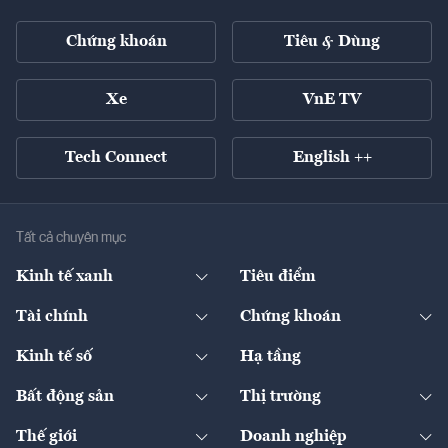
Chứng khoán
Tiêu & Dùng
Xe
VnE TV
Tech Connect
English ++
Tất cả chuyên mục
Kinh tế xanh
Tiêu điểm
Chuyển động xanh
Tài chính
Chứng khoán
Pháp lý
Ngân hàng
Doanh nghiệp niêm yết
Kinh tế số
Hạ tầng
Thương hiệu xanh
Thị trường vốn
Thị trường
Sản phẩm - Thị trường
Bất động sản
Thị trường
Diễn đàn
Thuế
Đầu tư
Tài sản số
Chính sách
Xuất nhập khẩu
Thế giới
Doanh nghiệp
Bảo hiểm
Quốc tế