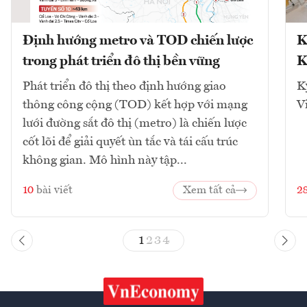
Định hướng metro và TOD chiến lược
K
trong phát triển đô thị bền vững
K
Phát triển đô thị theo định hướng giao
K
thông công cộng (TOD) kết hợp với mạng
V
lưới đường sắt đô thị (metro) là chiến lược
cốt lõi để giải quyết ùn tắc và tái cấu trúc
không gian. Mô hình này tập...
10
bài viết
Xem tất cả
2
1
2
3
4