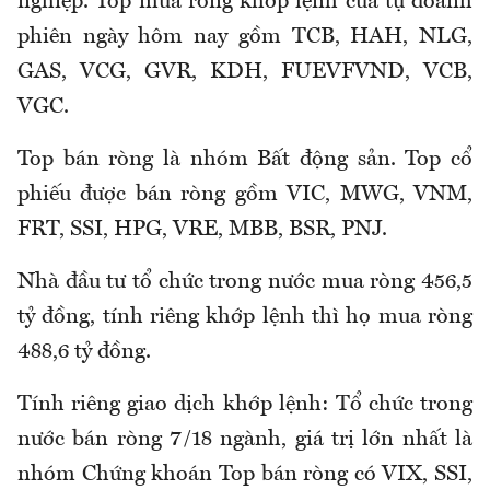
nghiệp. Top mua ròng khớp lệnh của tự doanh
phiên ngày hôm nay gồm TCB, HAH, NLG,
GAS, VCG, GVR, KDH, FUEVFVND, VCB,
VGC.
Top bán ròng là nhóm Bất động sản. Top cổ
phiếu được bán ròng gồm VIC, MWG, VNM,
FRT, SSI, HPG, VRE, MBB, BSR, PNJ.
Nhà đầu tư tổ chức trong nước mua ròng 456,5
tỷ đồng, tính riêng khớp lệnh thì họ mua ròng
488,6 tỷ đồng.
Tính riêng giao dịch khớp lệnh: Tổ chức trong
nước bán ròng 7/18 ngành, giá trị lớn nhất là
nhóm Chứng khoán Top bán ròng có VIX, SSI,