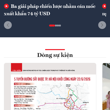
Ba giải pháp chiến lược nhằm cán mốc
xuất khẩu 74 tỷ USD
ngu
Dòng sự kiện