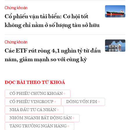
Chứng khoán
Cổ phiếu vận tải biển: Cơ hội tốt
không chỉ nằm ở số lượng tàu sở hữu
Chứng khoán
Các ETF rút ròng 4,1 nghìn tỷ từ đầu
năm, giảm mạnh so với cùng kỳ
ĐỌC BÀI THEO TỪ KHOÁ
CỔ PHIẾU CHỨNG KHOÁN
CỔ PHIẾU VINGROUP
DÒNG VỐN FDI
NHÀ ĐẦU TƯ CÁ NHÂN
NHÓM NGÀNH BẤT ĐỘNG SẢN
TĂNG TRƯỞNG NGÂN HÀNG