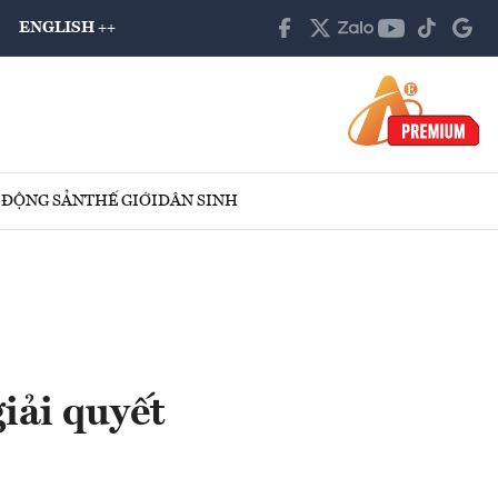
ENGLISH ++
 ĐỘNG SẢN
THẾ GIỚI
DÂN SINH
iải quyết