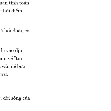
uan tính toán
à thời điểm
á hối đoái, có
là vào dịp
ạm về "tín
à vấn đề bức
trừ.
, đời sống của