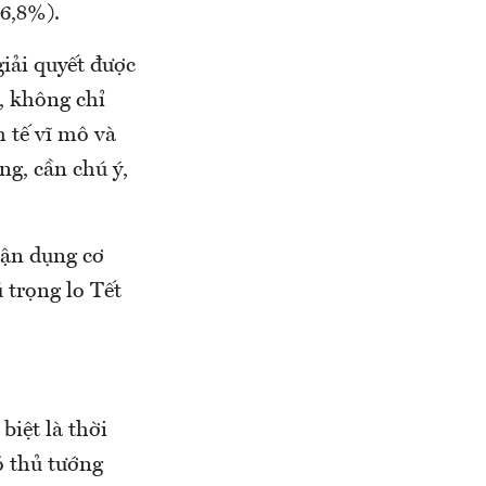
 6,8%).
iải quyết được
, không chỉ
 tế vĩ mô và
ng, cần chú ý,
tận dụng cơ
 trọng lo Tết
biệt là thời
ó thủ tướng