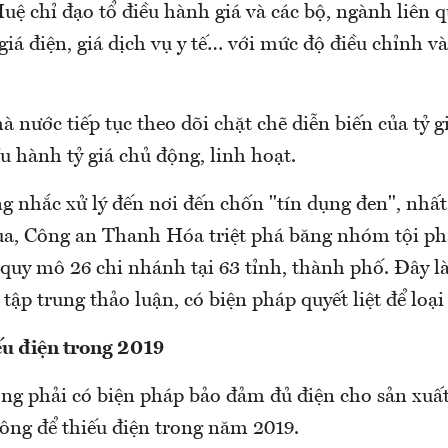
ệ chỉ đạo tổ điều hành giá và các bộ, ngành liên q
iá điện, giá dịch vụ y tế… với mức độ điều chỉnh v
nước tiếp tục theo dõi chặt chẽ diễn biến của tỷ gi
u hành tỷ giá chủ động, linh hoạt.
 nhắc xử lý đến nơi đến chốn "tín dụng đen", nhất 
qua, Công an Thanh Hóa triệt phá băng nhóm tội ph
quy mô 26 chi nhánh tại 63 tỉnh, thành phố. Đây l
 tập trung thảo luận, có biện pháp quyết liệt để loại 
u điện trong 2019
g phải có biện pháp bảo đảm đủ điện cho sản xuất
ông để thiếu điện trong năm 2019.