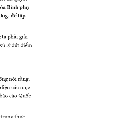
Hòa Bình phụ
ơng, để tập
ta phải giải
xử lý dứt điểm
ớng nói rằng,
 diện các mục
ã báo cáo Quốc
 trung thực