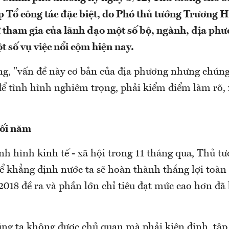
p Tổ công tác đặc biệt, do Phó thủ tướng Trương 
ự tham gia của lãnh đạo một số bộ, ngành, địa phư
t số vụ việc nổi cộm hiện nay.
g, "vấn đề này cơ bản của địa phương nhưng chúng 
để tình hình nghiêm trọng, phải kiểm điểm làm rõ, 
uối năm
nh hình kinh tế - xã hội trong 11 tháng qua, Thủ tư
hể khẳng định nước ta sẽ hoàn thành thắng lợi toàn
2018 đề ra và phần lớn chỉ tiêu đạt mức cao hơn đ
úng ta không được chủ quan mà phải kiên định, tập