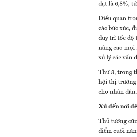
đạt là 6,8%, t
Điều quan trọn
các bức xúc, đ
duy trì tốc đ
nâng cao mọi m
xử lý các vấn 
Thứ 3, trong t
hội thị trường
cho nhân dân.
Xử đến nơi đế
Thủ tướng cũng
điểm cuối năm