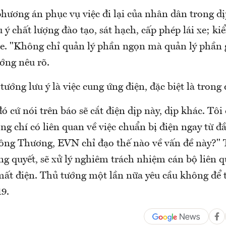
hương án phục vụ việc đi lại của nhân dân trong dị
 ý chất lượng đào tạo, sát hạch, cấp phép lái xe; ki
 xe. "Không chỉ quản lý phần ngọn mà quản lý phần 
ớng nêu rõ.
tướng lưu ý là việc cung ứng điện, đặc biệt là trong d
đó cứ nói trên báo sẽ cắt điện dịp này, dịp khác. Tôi
ng chí có liên quan về việc chuẩn bị điện ngay từ 
ông Thương, EVN chỉ đạo thế nào về vấn đề này?"
ng quyết, sẽ xử lý nghiêm trách nhiệm cán bộ liên 
mất điện. Thủ tướng một lần nữa yêu cầu không để 
9.