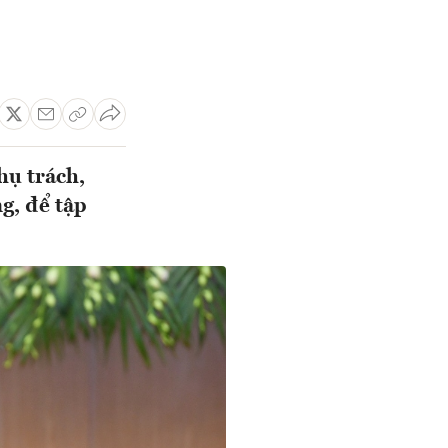
hụ trách,
g, để tập