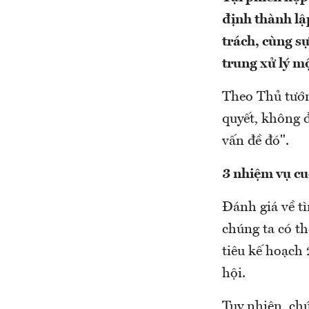
định thành lậ
trách, cùng s
trung xử lý mộ
Theo Thủ tướn
quyết, không 
vấn đề đó".
3 nhiệm vụ c
Đánh giá về tì
chúng ta có t
tiêu kế hoạch 
hội.
Tuy nhiên, ch