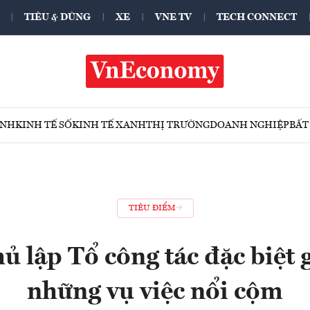
TIÊU & DÙNG
XE
VNE TV
TECH CONNECT
ÍNH
KINH TẾ SỐ
KINH TẾ XANH
THỊ TRƯỜNG
DOANH NGHIỆP
BẤT
TIÊU ĐIỂM
ủ lập Tổ công tác đặc biệt g
những vụ việc nổi cộm