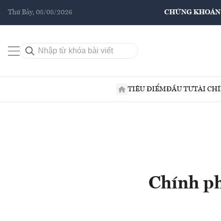
Thứ Bảy, 08/08/2026
CHỨNG KHOÁN
TIÊU ĐIỂM
ĐẦU TƯ
TÀI CH
Chính ph