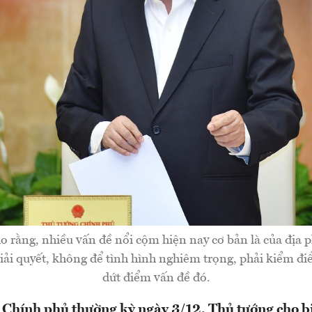
o rằng, nhiều vấn đề nổi cộm hiện nay cơ bản là của địa
iải quyết, không để tình hình nghiêm trọng, phải kiểm đi
dứt điểm vấn đề đó.
 Chính phủ thường kỳ ngày 3/12, Thủ tướng cho bi