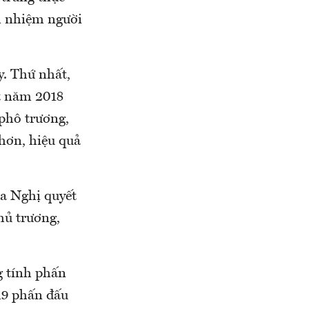
ch nhiệm người
y. Thứ nhất,
ết năm 2018
 phô trương,
 hơn, hiệu quả
óa Nghị quyết
hủ trương,
g tính phấn
19 phấn đấu