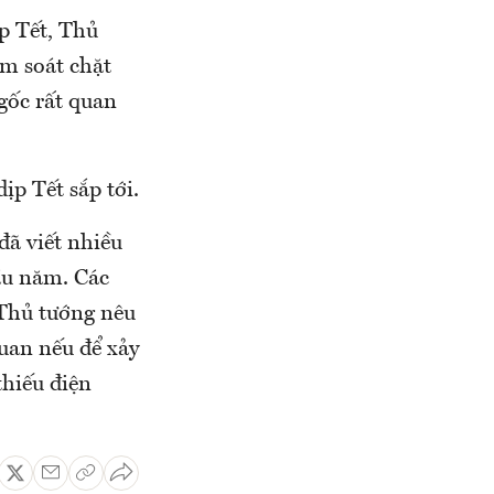
p Tết, Thủ
ểm soát chặt
gốc rất quan
ịp Tết sắp tới.
 đã viết nhiều
đầu năm. Các
 Thủ tướng nêu
quan nếu để xảy
thiếu điện