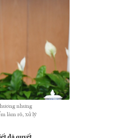
 phương nhưng
ểm làm rõ, xử lý
ết đã quyết