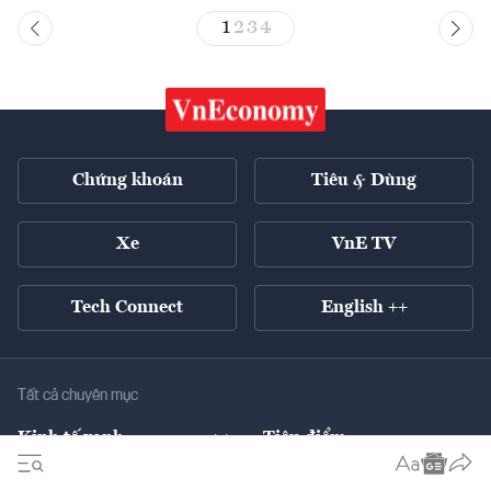
1
2
3
4
Chứng khoán
Tiêu & Dùng
Xe
VnE TV
Tech Connect
English ++
Tất cả chuyên mục
Kinh tế xanh
Tiêu điểm
Chuyển động xanh
Tài chính
Chứng khoán