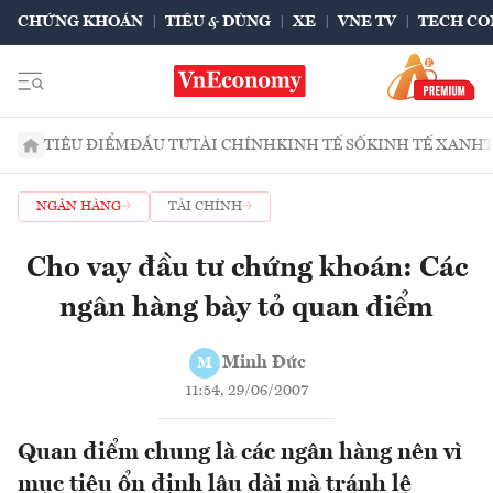
CHỨNG KHOÁN
TIÊU & DÙNG
XE
VNE TV
TECH CO
TIÊU ĐIỂM
ĐẦU TƯ
TÀI CHÍNH
KINH TẾ SỐ
KINH TẾ XANH
NGÂN HÀNG
TÀI CHÍNH
Cho vay đầu tư chứng khoán: Các
ngân hàng bày tỏ quan điểm
Minh Đức
M
11:54, 29/06/2007
Quan điểm chung là các ngân hàng nên vì
mục tiêu ổn định lâu dài mà tránh lệ