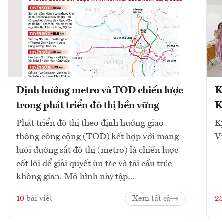
Định hướng metro và TOD chiến lược
K
trong phát triển đô thị bền vững
K
Phát triển đô thị theo định hướng giao
K
thông công cộng (TOD) kết hợp với mạng
V
lưới đường sắt đô thị (metro) là chiến lược
cốt lõi để giải quyết ùn tắc và tái cấu trúc
không gian. Mô hình này tập...
10
bài viết
Xem tất cả
2