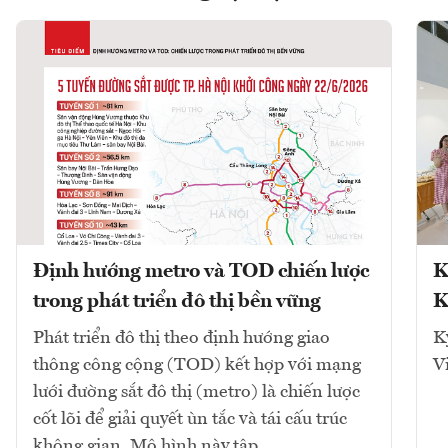
Định hướng metro và TOD chiến lược
K
trong phát triển đô thị bền vững
K
Phát triển đô thị theo định hướng giao
K
thông công cộng (TOD) kết hợp với mạng
V
lưới đường sắt đô thị (metro) là chiến lược
cốt lõi để giải quyết ùn tắc và tái cấu trúc
không gian. Mô hình này tập...