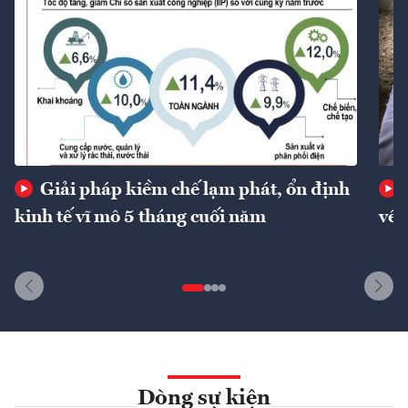
Giải pháp kiềm chế lạm phát, ổn định
kinh tế vĩ mô 5 tháng cuối năm
về 
Dòng sự kiện