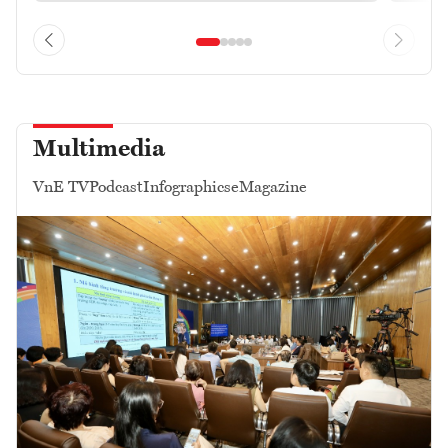
Multimedia
VnE TV
Podcast
Infographics
eMagazine