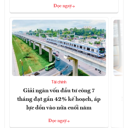
Đọc ngay
Tài chính
Giải ngân vốn đầu tư công 7
H
tháng đạt gần 42% kế hoạch, áp
Mi
lực dồn vào nửa cuối năm
6
Đọc ngay