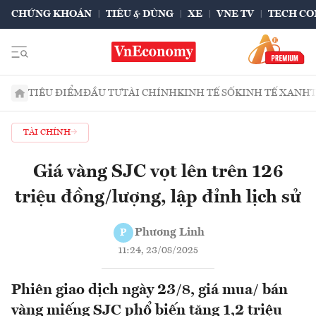
CHỨNG KHOÁN
TIÊU & DÙNG
XE
VNE TV
TECH CO
TIÊU ĐIỂM
ĐẦU TƯ
TÀI CHÍNH
KINH TẾ SỐ
KINH TẾ XANH
TÀI CHÍNH
Giá vàng SJC vọt lên trên 126
triệu đồng/lượng, lập đỉnh lịch sử
Phương Linh
P
11:24, 23/08/2025
Phiên giao dịch ngày 23/8, giá mua/ bán
vàng miếng SJC phổ biến tăng 1,2 triệu