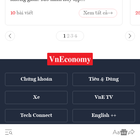
10
bài viết
Xem tất cả
2
1
2
3
4
Chứng khoán
Tiêu & Dùng
Xe
VnE TV
Tech Connect
English ++